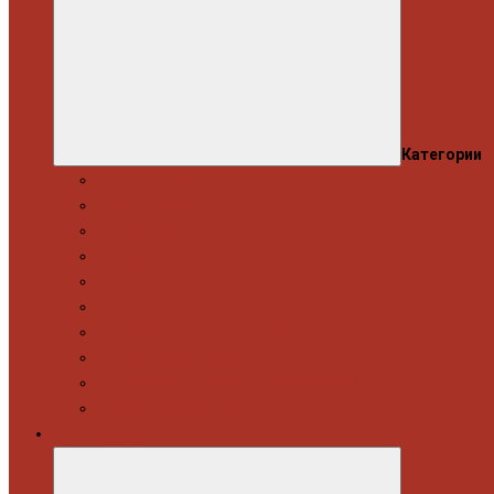
Категории
Моторна група
Ходова частина
Спецінструмент Mercedes & Bmw
Спецінструмент VW & Audi
Електрообладнання
Правка кузова
Інструмент для вантажівок
Гідравлічний інструмент
Інструмент загального призначення
Пневматичний інструмент
Автоінструмент