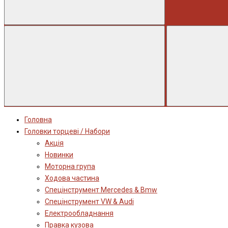
Головна
Головки торцеві / Набори
Акція
Новинки
Моторна група
Ходова частина
Спецінструмент Mercedes & Bmw
Спецінструмент VW & Audi
Електрообладнання
Правка кузова