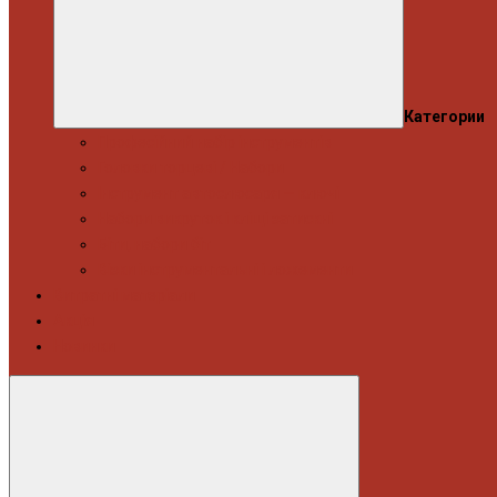
Категории
Професійний набір інструментів
Головки торцеві / Набори
Інструмент автослюсаря — ключі
Набори викруток і кліщі затискні
Біти, набори біт
Візки інструментальні і ложементи
Витратні матеріали
Акція
Новинки