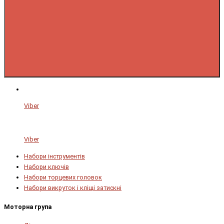
Viber
Viber
Набори інструментів
Набори ключів
Набори торцевих головок
Набори викруток і кліщі затискні
Моторна група