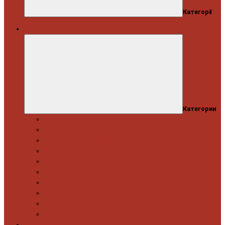
Категорії
Автосервіс
Категории
Моторна група
Ходова частина
Спецінструмент Mercedes & Bmw
Спецінструмент VW & Audi
Електрообладнання
Правка кузова
Інструмент для вантажівок
Гідравлічний інструмент
Інструмент загального призначення
Пневматичний інструмент
Автоінструмент