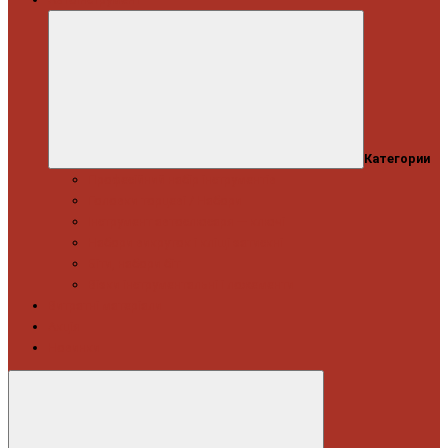
Категории
Професійний набір інструментів
Головки торцеві / Набори
Інструмент автослюсаря — ключі
Набори викруток і кліщі затискні
Біти, набори біт
Візки інструментальні і ложементи
Витратні матеріали
Акція
Новинки