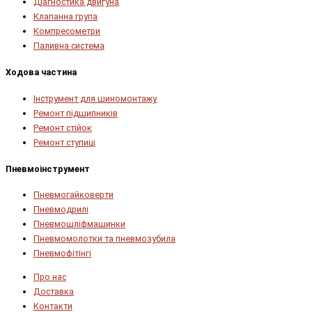
Діагностика двигуна
Клапанна група
Компресометри
Паливна система
Ходова частина
Інструмент для шиномонтажу
Ремонт підшипників
Ремонт стійок
Ремонт ступиці
Пневмоінструмент
Пневмогайковерти
Пневмодрилі
Пневмошліфмашинки
Пневмомолотки та пневмозубила
Пневмофітінгі
Про нас
Доставка
Контакти