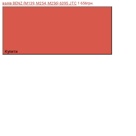
валів BENZ (M139, M254, M256) 6395 JTC
1 656грн.
Купити