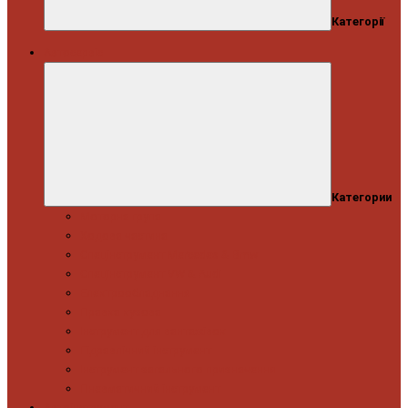
Категорії
Автосервіс
Категории
Моторна група
Ходова частина
Спецінструмент Mercedes & Bmw
Спецінструмент VW & Audi
Електрообладнання
Правка кузова
Інструмент для вантажівок
Гідравлічний інструмент
Інструмент загального призначення
Пневматичний інструмент
Автоінструмент