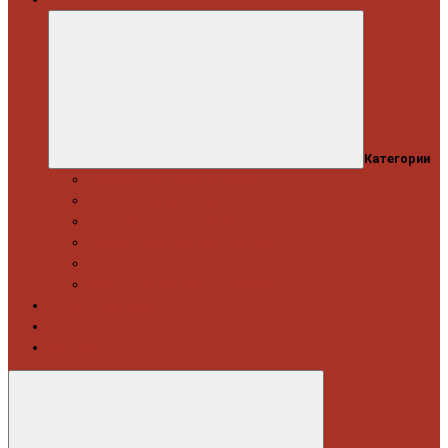
Категории
Професійний набір інструментів
Головки торцеві / Набори
Інструмент автослюсаря — ключі
Набори викруток і кліщі затискні
Біти, набори біт
Візки інструментальні і ложементи
Витратні матеріали
Акція
Новинки