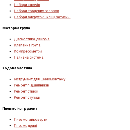
Набори ключів
Набори торцевих головок
Набори викруток і кліщі затискні
Моторна група
Діагностика двигуна
Клапанна група
Компресометри
Паливна система
Ходова частина
Інструмент для шиномонтажу
Ремонт підшипників
Ремонт стійок
Ремонт ступиці
Пневмоінструмент
Пневмогайковерти
Пневмодрилі