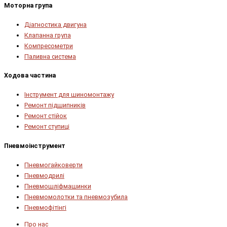
Моторна група
Діагностика двигуна
Клапанна група
Компресометри
Паливна система
Ходова частина
Інструмент для шиномонтажу
Ремонт підшипників
Ремонт стійок
Ремонт ступиці
Пневмоінструмент
Пневмогайковерти
Пневмодрилі
Пневмошліфмашинки
Пневмомолотки та пневмозубила
Пневмофітінгі
Про нас