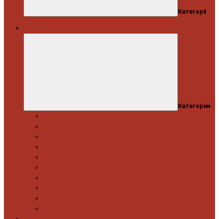
Категорії
Автосервіс
Категории
Моторна група
Ходова частина
Спецінструмент Mercedes & Bmw
Спецінструмент VW & Audi
Електрообладнання
Правка кузова
Інструмент для вантажівок
Гідравлічний інструмент
Інструмент загального призначення
Пневматичний інструмент
Автоінструмент