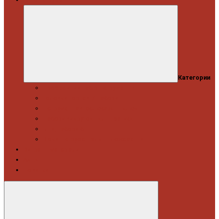
Категории
Професійний набір інструментів
Головки торцеві / Набори
Інструмент автослюсаря — ключі
Набори викруток і кліщі затискні
Біти, набори біт
Візки інструментальні і ложементи
Витратні матеріали
Акція
Новинки