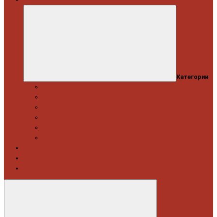
Категории
Професійний набір інструментів
Головки торцеві / Набори
Інструмент автослюсаря — ключі
Набори викруток і кліщі затискні
Біти, набори біт
Візки інструментальні і ложементи
Витратні матеріали
Акція
Новинки