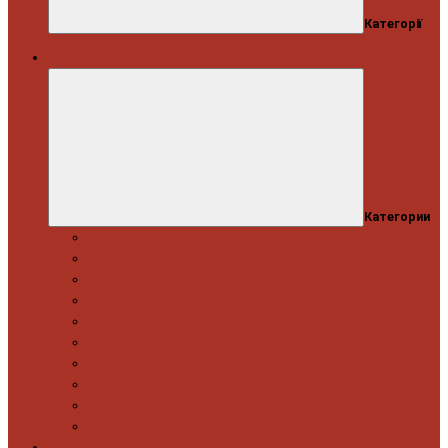
Категорії
Автосервіс
Категории
Моторна група
Ходова частина
Спецінструмент Mercedes & Bmw
Спецінструмент VW & Audi
Електрообладнання
Правка кузова
Інструмент для вантажівок
Гідравлічний інструмент
Інструмент загального призначення
Пневматичний інструмент
Автоінструмент