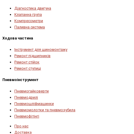
Діагностика двигуна
Клапанна група
Компресометри
Паливна система
Ходова частина
Інструмент для шиномонтажу
Ремонт підшипників
Ремонт стійок
Ремонт ступиці
Пневмоінструмент
Пневмогайковерти
Пневмодрилі
Пневмошліфмашинки
Пневмомолотки та пневмозубила
Пневмофітінгі
Про нас
Доставка