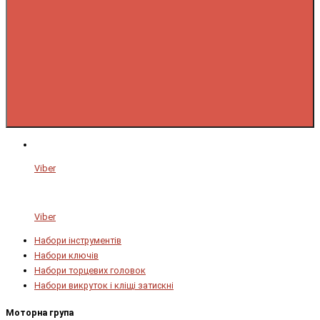
Viber
Viber
Набори інструментів
Набори ключів
Набори торцевих головок
Набори викруток і кліщі затискні
Моторна група