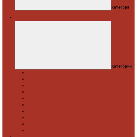
Категорії
Автосервіс
Категории
Моторна група
Ходова частина
Спецінструмент Mercedes & Bmw
Спецінструмент VW & Audi
Електрообладнання
Правка кузова
Інструмент для вантажівок
Гідравлічний інструмент
Інструмент загального призначення
Пневматичний інструмент
Автоінструмент