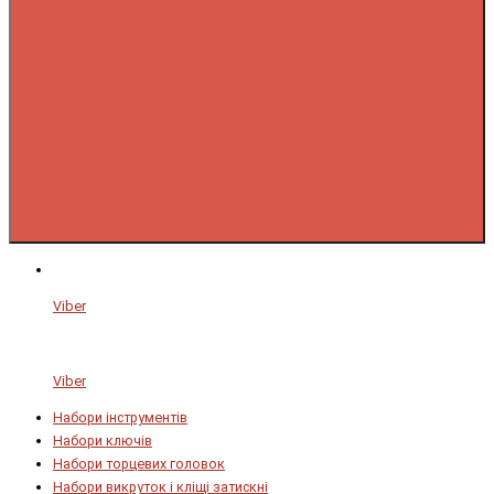
Viber
Viber
Набори інструментів
Набори ключів
Набори торцевих головок
Набори викруток і кліщі затискні