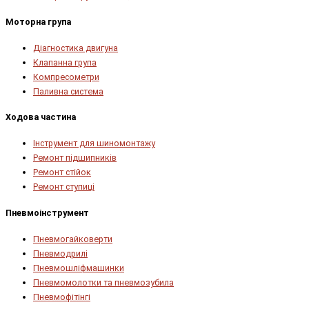
Моторна група
Діагностика двигуна
Клапанна група
Компресометри
Паливна система
Ходова частина
Інструмент для шиномонтажу
Ремонт підшипників
Ремонт стійок
Ремонт ступиці
Пневмоінструмент
Пневмогайковерти
Пневмодрилі
Пневмошліфмашинки
Пневмомолотки та пневмозубила
Пневмофітінгі