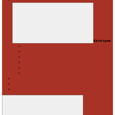
Категории
Професійний набір інструментів
Головки торцеві / Набори
Інструмент автослюсаря — ключі
Набори викруток і кліщі затискні
Біти, набори біт
Візки інструментальні і ложементи
Витратні матеріали
Акція
Новинки