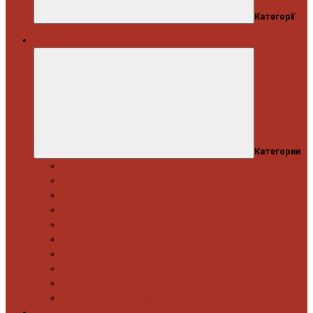
Категорії
Автосервіс
Категории
Моторна група
Ходова частина
Спецінструмент Mercedes & Bmw
Спецінструмент VW & Audi
Електрообладнання
Правка кузова
Інструмент для вантажівок
Гідравлічний інструмент
Інструмент загального призначення
Пневматичний інструмент
Автоінструмент