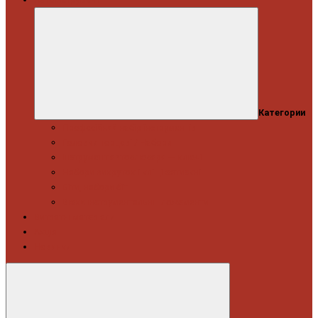
Категории
Професійний набір інструментів
Головки торцеві / Набори
Інструмент автослюсаря — ключі
Набори викруток і кліщі затискні
Біти, набори біт
Візки інструментальні і ложементи
Витратні матеріали
Акція
Новинки