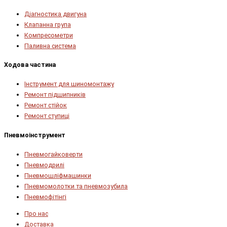
Діагностика двигуна
Клапанна група
Компресометри
Паливна система
Ходова частина
Інструмент для шиномонтажу
Ремонт підшипників
Ремонт стійок
Ремонт ступиці
Пневмоінструмент
Пневмогайковерти
Пневмодрилі
Пневмошліфмашинки
Пневмомолотки та пневмозубила
Пневмофітінгі
Про нас
Доставка