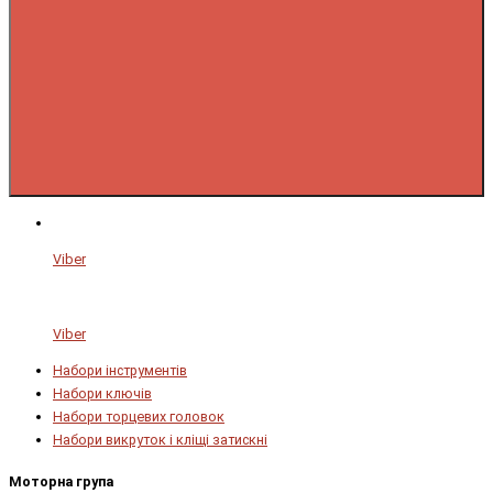
Viber
Viber
Набори інструментів
Набори ключів
Набори торцевих головок
Набори викруток і кліщі затискні
Моторна група