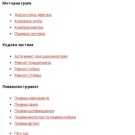
Моторна група
Діагностика двигуна
Клапанна група
Компресометри
Паливна система
Ходова частина
Інструмент для шиномонтажу
Ремонт підшипників
Ремонт стійок
Ремонт ступиці
Пневмоінструмент
Пневмогайковерти
Пневмодрилі
Пневмошліфмашинки
Пневмомолотки та пневмозубила
Пневмофітінгі
Про нас