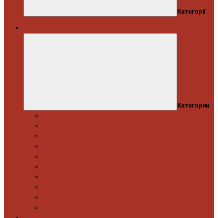
Категорії
Автосервіс
Категории
Моторна група
Ходова частина
Спецінструмент Mercedes & Bmw
Спецінструмент VW & Audi
Електрообладнання
Правка кузова
Інструмент для вантажівок
Гідравлічний інструмент
Інструмент загального призначення
Пневматичний інструмент
Автоінструмент