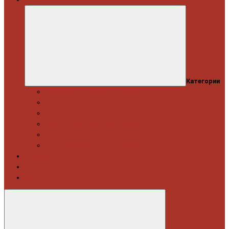
Категории
Професійний набір інструментів
Головки торцеві / Набори
Інструмент автослюсаря — ключі
Набори викруток і кліщі затискні
Біти, набори біт
Візки інструментальні і ложементи
Витратні матеріали
Акція
Новинки