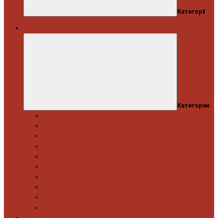
Категорії
Автосервіс
Категории
Моторна група
Ходова частина
Спецінструмент Mercedes & Bmw
Спецінструмент VW & Audi
Електрообладнання
Правка кузова
Інструмент для вантажівок
Гідравлічний інструмент
Інструмент загального призначення
Пневматичний інструмент
Автоінструмент