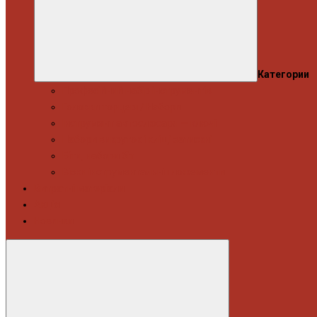
Категории
Професійний набір інструментів
Головки торцеві / Набори
Інструмент автослюсаря — ключі
Набори викруток і кліщі затискні
Біти, набори біт
Візки інструментальні і ложементи
Витратні матеріали
Акція
Новинки