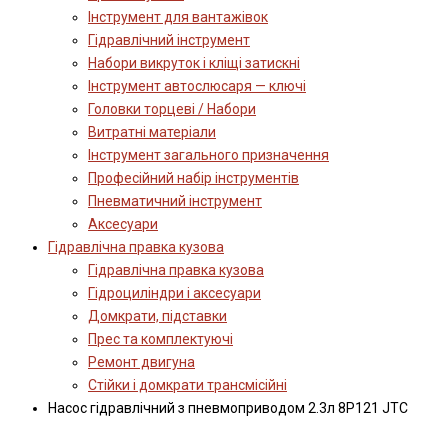
Інструмент для вантажівок
Гідравлічний інструмент
Набори викруток і кліщі затискні
Інструмент автослюсаря — ключі
Головки торцеві / Набори
Витратні матеріали
Інструмент загального призначення
Професійний набір інструментів
Пневматичний інструмент
Аксесуари
Гідравлічна правка кузова
Гідравлічна правка кузова
Гідроциліндри і аксесуари
Домкрати, підставки
Прес та комплектуючі
Ремонт двигуна
Стійки і домкрати трансмісійні
Насос гідравлічний з пневмоприводом 2.3л 8P121 JTC