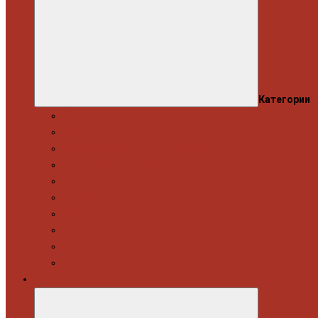
Категории
Моторна група
Ходова частина
Спецінструмент Mercedes & Bmw
Спецінструмент VW & Audi
Електрообладнання
Правка кузова
Інструмент для вантажівок
Гідравлічний інструмент
Інструмент загального призначення
Пневматичний інструмент
Автоінструмент