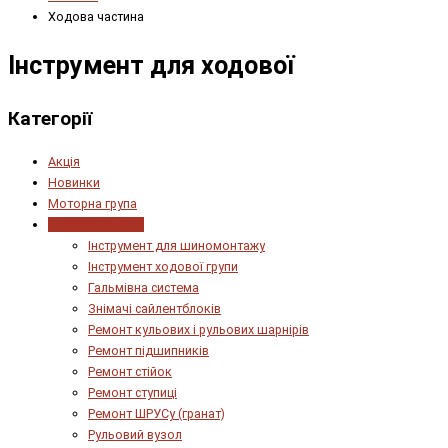
Ходова частина
Інструмент для ходової
Категорії
Акція
Новинки
Моторна група
Ходова частина
Інструмент для шиномонтажу
Інструмент ходової групи
Гальмівна система
Знімачі сайлентблоків
Ремонт кульових і рульових шарнірів
Ремонт підшипників
Ремонт стійок
Ремонт ступиці
Ремонт ШРУСу (гранат)
Рульовий вузол