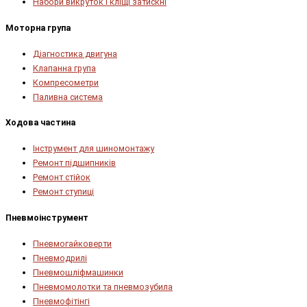
Набори викруток і кліщі затискні
Моторна група
Діагностика двигуна
Клапанна група
Компресометри
Паливна система
Ходова частина
Інструмент для шиномонтажу
Ремонт підшипників
Ремонт стійок
Ремонт ступиці
Пневмоінструмент
Пневмогайковерти
Пневмодрилі
Пневмошліфмашинки
Пневмомолотки та пневмозубила
Пневмофітінгі