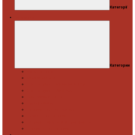
Категорії
Автосервіс
Категории
Моторна група
Ходова частина
Спецінструмент Mercedes & Bmw
Спецінструмент VW & Audi
Електрообладнання
Правка кузова
Інструмент для вантажівок
Гідравлічний інструмент
Інструмент загального призначення
Пневматичний інструмент
Автоінструмент