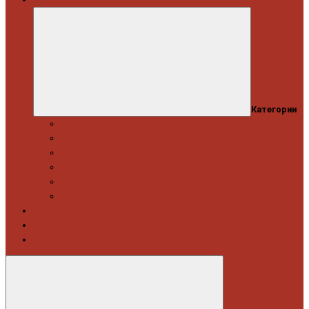
Категории
Професійний набір інструментів
Головки торцеві / Набори
Інструмент автослюсаря — ключі
Набори викруток і кліщі затискні
Біти, набори біт
Візки інструментальні і ложементи
Витратні матеріали
Акція
Новинки