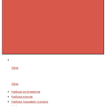
Viber
Viber
Набори інструментів
Набори ключів
Набори торцевих головок