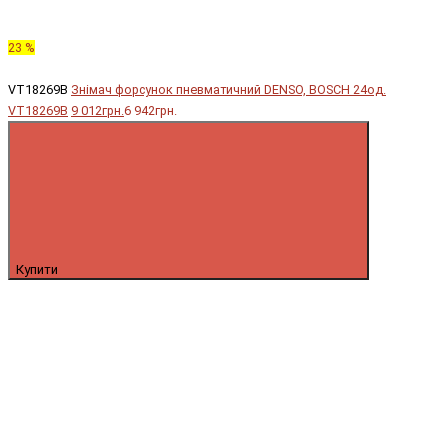
23 %
VT18269B
Знімач форсунок пневматичний DENSO, BOSCH 24од.
VT18269B
9 012грн.
6 942грн.
Купити