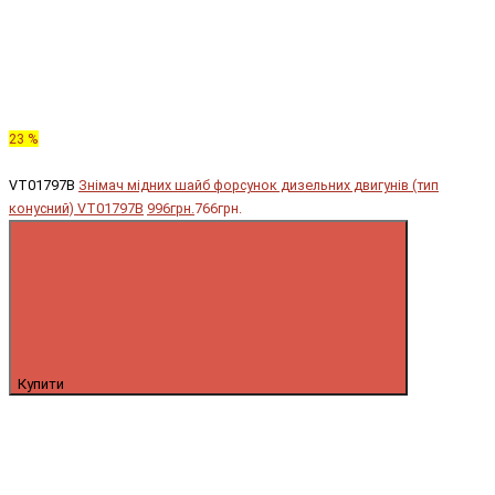
23 %
VT01797B
Знімач мідних шайб форсунок дизельних двигунів (тип
конусний) VT01797B
996грн.
766грн.
Купити