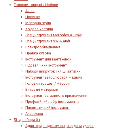
Головки торцеві / Набори
Акція
Новинки
Моторна група
Ходова частина
Спецінструмент Mercedes & Bmw
Спецінструмент VW & Audi
Електрообладнання
Правка кузова
Інструмент для вантажівок
Гідравлічний інструмент
Набори викруток і кліщі затискні
Інструмент автослюсаря — ключі
Головки торцеві / Набори
Витратні матеріали
Інструмент загального призначення
Професійний набір інструментів
Пневматичний інструмент
Аксесуари
Біти, набори біт
Адаптери, подовжувачі, кардани ударні