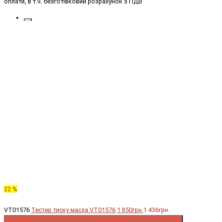
оплати, в т.ч. безготівковий розрахунок з ПДВ
22 %
VT01576
Тестер тиску масла VT01576
1 850грн.
1 436грн.