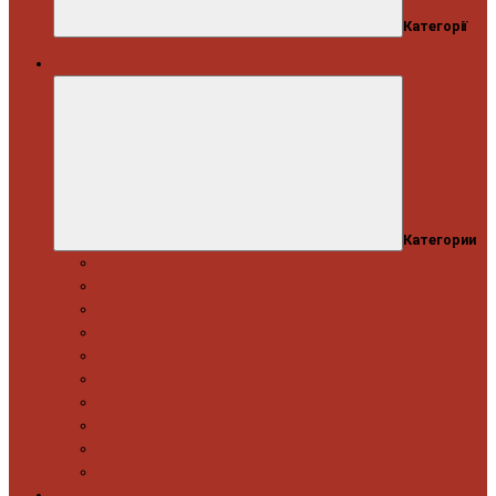
Категорії
Автосервіс
Категории
Моторна група
Ходова частина
Спецінструмент Mercedes & Bmw
Спецінструмент VW & Audi
Електрообладнання
Правка кузова
Інструмент для вантажівок
Гідравлічний інструмент
Інструмент загального призначення
Пневматичний інструмент
Автоінструмент