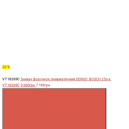
26 %
VT18269C
Знімач форсунок пневматичний DENSO, BOSCH 25од.
VT18269C
9 660грн.
7 188грн.