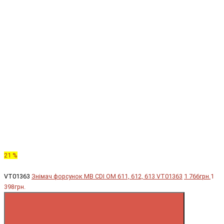
21 %
VT01363
Знімач форсунок MB CDI OM 611, 612, 613 VT01363
1 766грн.
1
398грн.