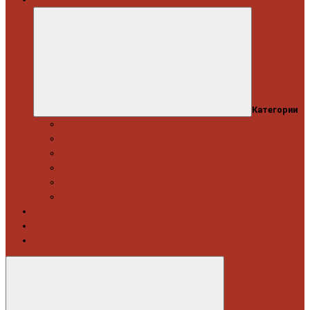
Категории
Професійний набір інструментів
Головки торцеві / Набори
Інструмент автослюсаря — ключі
Набори викруток і кліщі затискні
Біти, набори біт
Візки інструментальні і ложементи
Витратні матеріали
Акція
Новинки