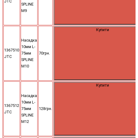
JTC
SPLINE
M9
Купити
Насадка
10мм L-
1367510
75мм
70грн.
JTC
SPLINE
M10
Купити
Насадка
10мм L-
1367512
75мм
128грн.
JTC
SPLINE
M12