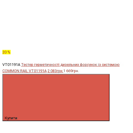
20 %
VT01191A
Тестер герметичності дизельних форсунок із системою
COMMON RAIL VT01191A
2 083грн.
1 669грн.
Купити