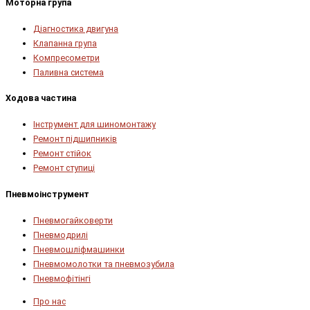
Моторна група
Діагностика двигуна
Клапанна група
Компресометри
Паливна система
Ходова частина
Інструмент для шиномонтажу
Ремонт підшипників
Ремонт стійок
Ремонт ступиці
Пневмоінструмент
Пневмогайковерти
Пневмодрилі
Пневмошліфмашинки
Пневмомолотки та пневмозубила
Пневмофітінгі
Про нас