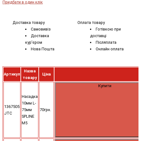
Придбати в один клік
Доставка товару
Оплата товару
Самовивіз
Готівкою при
Доставка
доставці
кур'єром
Післяплата
Нова Пошта
Онлайн оплата
Назва
Артикул
Ціна
товару
Купити
Насадка
10мм L-
1367505
75мм
70грн.
JTC
SPLINE
M5