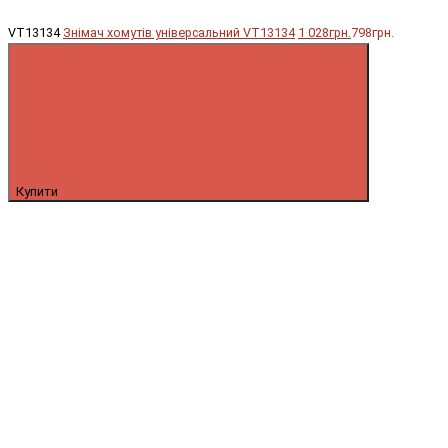
VT13134
Знімач хомутів універсальний VT13134
1 028грн.
798грн.
Купити