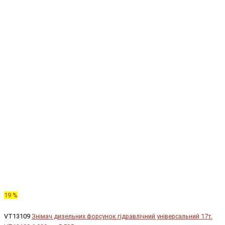
19 %
VT13109
Знімач дизельних форсунок гідравлічний універсальний 17т.