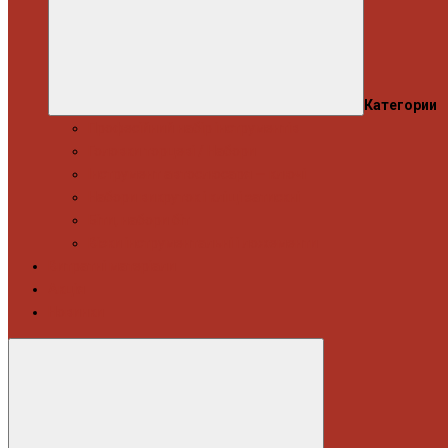
Категории
Професійний набір інструментів
Головки торцеві / Набори
Інструмент автослюсаря — ключі
Набори викруток і кліщі затискні
Біти, набори біт
Візки інструментальні і ложементи
Витратні матеріали
Акція
Новинки