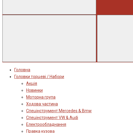
Головна
Головки торцеві / Набори
Акція
Новинки
Моторна група
Ходова частина
Спецінструмент Mercedes & Bmw
Спецінструмент VW & Audi
Електрообладнання
Правка кузова