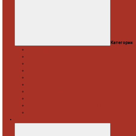
Категории
Моторна група
Ходова частина
Спецінструмент Mercedes & Bmw
Спецінструмент VW & Audi
Електрообладнання
Правка кузова
Інструмент для вантажівок
Гідравлічний інструмент
Інструмент загального призначення
Пневматичний інструмент
Автоінструмент