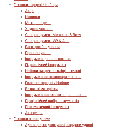
Головки торцеві / Набори
Акція
Новинки
Моторна група
Ходова частина
Спецінструмент Mercedes & Bmw
Спецінструмент VW & Audi
Електрообладнання
Правка кузова
Інструмент для вантажівок
Гідравлічний інструмент
Набори викруток і кліщі затискні
Інструмент автослюсаря — ключі
Головки торцеві / Набори
Витратні матеріали
Інструмент загального призначення
Професійний набір інструментів
Пневматичний інструмент
Аксесуари
Головки з насадками
Адаптери, подовжувачі, кардани ударні