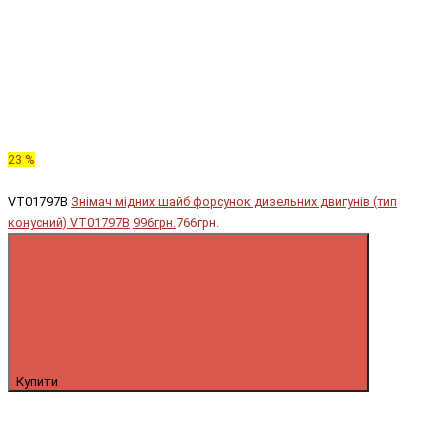
23 %
VT01797B
Знімач мідних шайб форсунок дизельних двигунів (тип
конусний) VT01797B
996грн.
766грн.
Купити