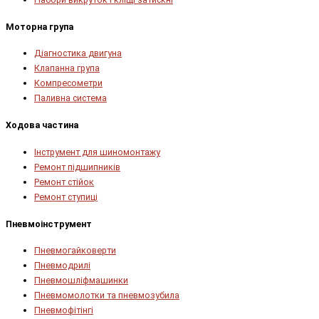
Моторна група
Діагностика двигуна
Клапанна група
Компресометри
Паливна система
Ходова частина
Інструмент для шиномонтажу
Ремонт підшипників
Ремонт стійок
Ремонт ступиці
Пневмоінструмент
Пневмогайковерти
Пневмодрилі
Пневмошліфмашинки
Пневмомолотки та пневмозубила
Пневмофітінгі