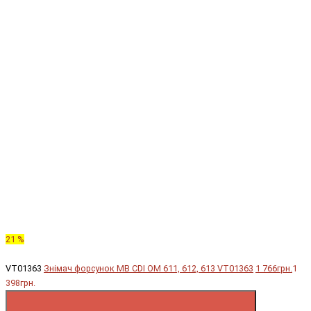
21 %
VT01363
Знімач форсунок MB CDI OM 611, 612, 613 VT01363
1 766грн.
1
398грн.