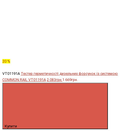
20 %
VT01191A
Тестер герметичності дизельних форсунок із системою
COMMON RAIL VT01191A
2 083грн.
1 669грн.
Купити