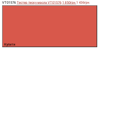
VT01576
Тестер тиску масла VT01576
1 850грн.
1 436грн.
Купити