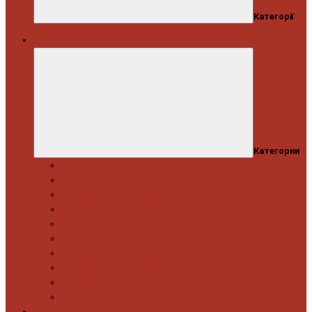
Категорії
Автосервіс
Категории
Моторна група
Ходова частина
Спецінструмент Mercedes & Bmw
Спецінструмент VW & Audi
Електрообладнання
Правка кузова
Інструмент для вантажівок
Гідравлічний інструмент
Інструмент загального призначення
Пневматичний інструмент
Автоінструмент