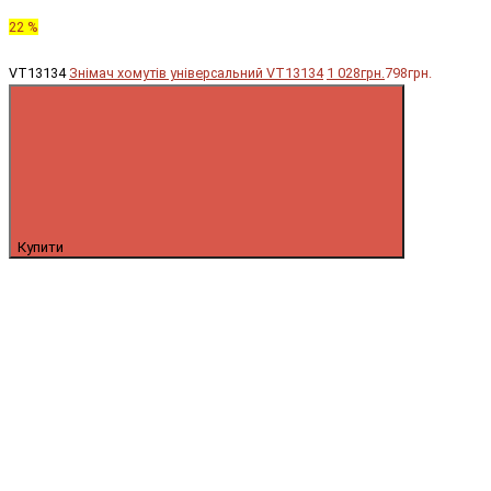
22 %
VT13134
Знімач хомутів універсальний VT13134
1 028грн.
798грн.
Купити