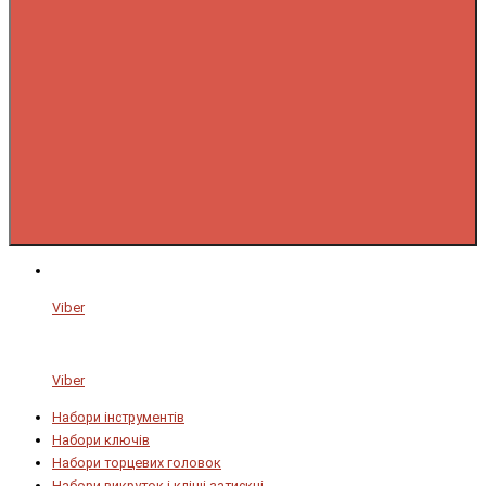
Viber
Viber
Набори інструментів
Набори ключів
Набори торцевих головок
Набори викруток і кліщі затискні