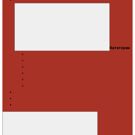
Категории
Професійний набір інструментів
Головки торцеві / Набори
Інструмент автослюсаря — ключі
Набори викруток і кліщі затискні
Біти, набори біт
Візки інструментальні і ложементи
Витратні матеріали
Акція
Новинки