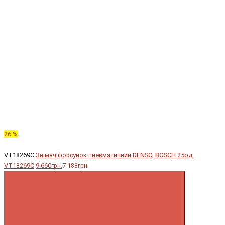
26 %
VT18269C
Знімач форсунок пневматичний DENSO, BOSCH 25од.
VT18269C
9 660грн.
7 188грн.