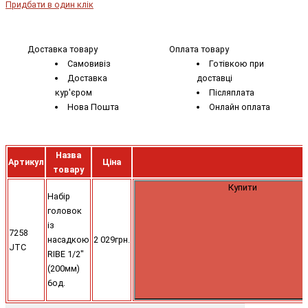
Придбати в один клік
Доставка товару
Оплата товару
Самовивіз
Готівкою при
Доставка
доставці
кур'єром
Післяплата
Нова Пошта
Онлайн оплата
Назва
Артикул
Ціна
товару
Купити
Набір
головок
із
7258
насадкою
2 029грн.
JTC
RIBE 1/2"
(200мм)
6од.