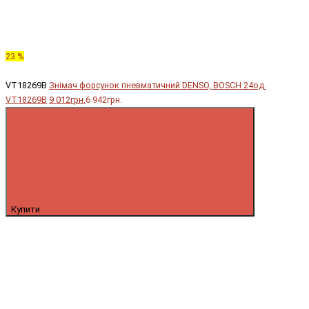
23 %
VT18269B
Знімач форсунок пневматичний DENSO, BOSCH 24од.
VT18269B
9 012грн.
6 942грн.
Купити