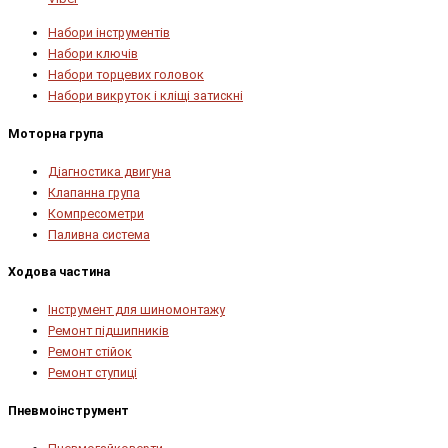
Набори інструментів
Набори ключів
Набори торцевих головок
Набори викруток і кліщі затискні
Моторна група
Діагностика двигуна
Клапанна група
Компресометри
Паливна система
Ходова частина
Інструмент для шиномонтажу
Ремонт підшипників
Ремонт стійок
Ремонт ступиці
Пневмоінструмент