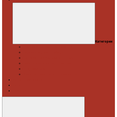
Категории
Професійний набір інструментів
Головки торцеві / Набори
Інструмент автослюсаря — ключі
Набори викруток і кліщі затискні
Біти, набори біт
Візки інструментальні і ложементи
Витратні матеріали
Акція
Новинки