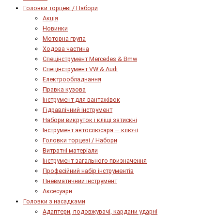
Головки торцеві / Набори
Акція
Новинки
Моторна група
Ходова частина
Спецінструмент Mercedes & Bmw
Спецінструмент VW & Audi
Електрообладнання
Правка кузова
Інструмент для вантажівок
Гідравлічний інструмент
Набори викруток і кліщі затискні
Інструмент автослюсаря — ключі
Головки торцеві / Набори
Витратні матеріали
Інструмент загального призначення
Професійний набір інструментів
Пневматичний інструмент
Аксесуари
Головки з насадками
Адаптери, подовжувачі, кардани ударні