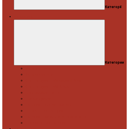
Категорії
Автосервіс
Категории
Моторна група
Ходова частина
Спецінструмент Mercedes & Bmw
Спецінструмент VW & Audi
Електрообладнання
Правка кузова
Інструмент для вантажівок
Гідравлічний інструмент
Інструмент загального призначення
Пневматичний інструмент
Автоінструмент