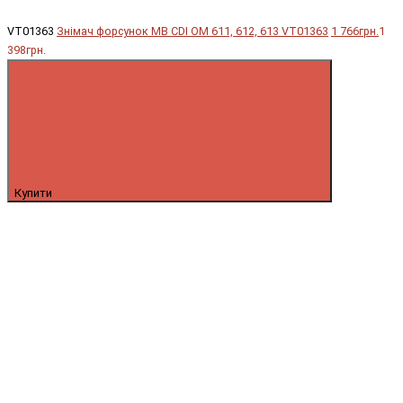
VT01363
Знімач форсунок MB CDI OM 611, 612, 613 VT01363
1 766грн.
1
398грн.
Купити