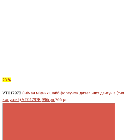
23 %
VT01797B
Знімач мідних шайб форсунок дизельних двигунів (тип
конусний) VT01797B
996грн.
766грн.