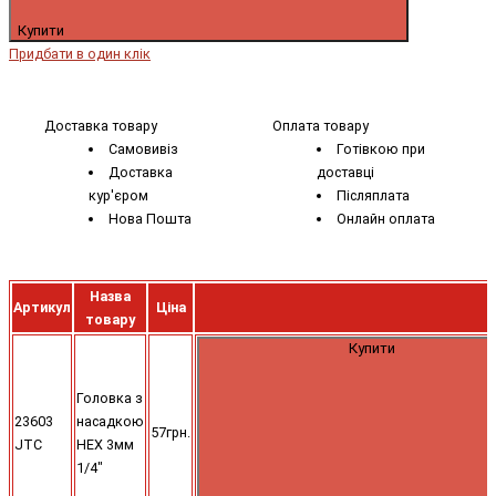
Купити
Придбати в один клік
Доставка товару
Оплата товару
Самовивіз
Готівкою при
Доставка
доставці
кур'єром
Післяплата
Нова Пошта
Онлайн оплата
Назва
Артикул
Ціна
товару
Купити
Головка з
23603
насадкою
57грн.
JTC
HEX 3мм
1/4"