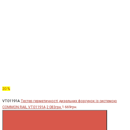
20 %
VT01191A
Тестер герметичності дизельних форсунок із системою
COMMON RAIL VT01191A
2 083грн.
1 669грн.