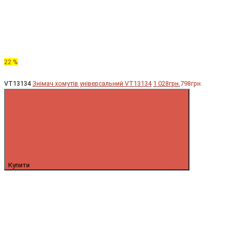
22 %
VT13134
Знімач хомутів універсальний VT13134
1 028грн.
798грн.
Купити