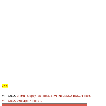
26 %
VT18269C
Знімач форсунок пневматичний DENSO, BOSCH 25од.
VT18269C
9 660грн.
7 188грн.