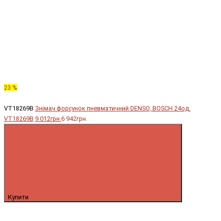
23 %
VT18269B
Знімач форсунок пневматичний DENSO, BOSCH 24од.
VT18269B
9 012грн.
6 942грн.
Купити