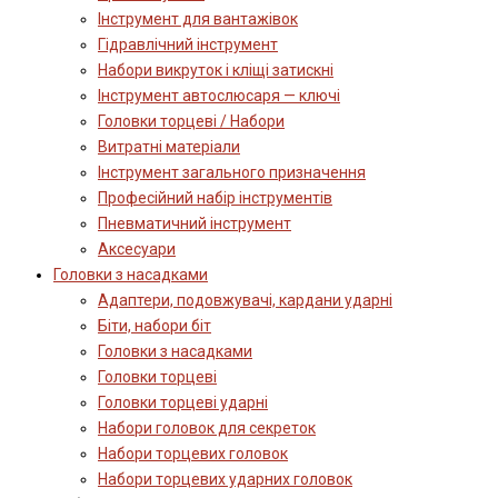
Інструмент для вантажівок
Гідравлічний інструмент
Набори викруток і кліщі затискні
Інструмент автослюсаря — ключі
Головки торцеві / Набори
Витратні матеріали
Інструмент загального призначення
Професійний набір інструментів
Пневматичний інструмент
Аксесуари
Головки з насадками
Адаптери, подовжувачі, кардани ударні
Біти, набори біт
Головки з насадками
Головки торцеві
Головки торцеві ударні
Набори головок для секреток
Набори торцевих головок
Набори торцевих ударних головок