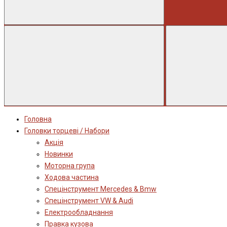
Головна
Головки торцеві / Набори
Акція
Новинки
Моторна група
Ходова частина
Спецінструмент Mercedes & Bmw
Спецінструмент VW & Audi
Електрообладнання
Правка кузова