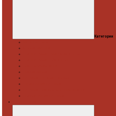
Категории
Моторна група
Ходова частина
Спецінструмент Mercedes & Bmw
Спецінструмент VW & Audi
Електрообладнання
Правка кузова
Інструмент для вантажівок
Гідравлічний інструмент
Інструмент загального призначення
Пневматичний інструмент
Автоінструмент