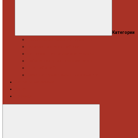
Категории
Професійний набір інструментів
Головки торцеві / Набори
Інструмент автослюсаря — ключі
Набори викруток і кліщі затискні
Біти, набори біт
Візки інструментальні і ложементи
Витратні матеріали
Акція
Новинки