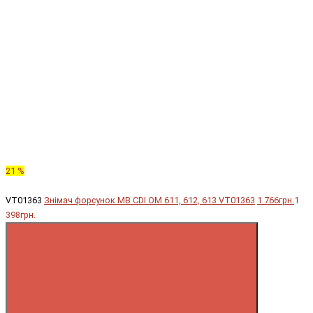
21 %
VT01363
Знімач форсунок MB CDI OM 611, 612, 613 VT01363
1 766грн.
1
398грн.