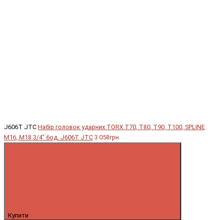
J606T JTC
Набір головок ударних TORX T70, T80, T90, T100, SPLINE
M16, M18 3/4" 6од. J606T JTC
3 058грн.
Купити