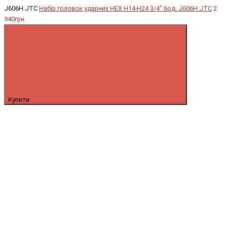
J606H JTC
Набір головок ударних HEX H14-H24 3/4" 6од. J606H JTC
2
940грн.
Купити