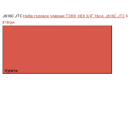
J616C JTC
Набір головок ударних TORX, HEX 3/4" 16од. J616C JTC
6
818грн.
Купити