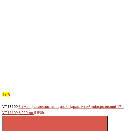
19 %
VT13109
Знімач дизельних форсунок гідравлічний універсальний 17т.
VT13109
6 929грн.
5 595грн.