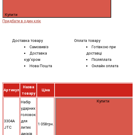
Купити
Придбати в один клік
Доставка товару
Оплата товару
Самовивіз
Готівкою при
Доставка
доставці
кур'єром
Післяплата
Нова Пошта
Онлайн оплата
Назва
Артикул
Ціна
товару
Купити
Набір
ударних
головок
3304A
для
1 058грн.
JTC
литих
дисків