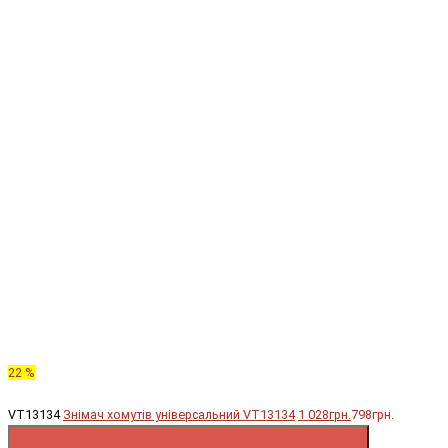
22 %
VT13134
Знімач хомутів універсальний VT13134
1 028грн.
798грн.