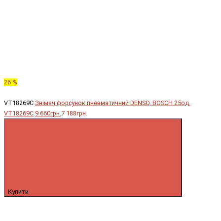
26 %
VT18269C
Знімач форсунок пневматичний DENSO, BOSCH 25од.
VT18269C
9 660грн.
7 188грн.
Купити