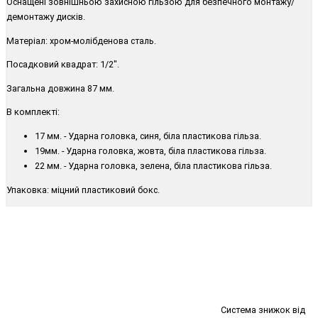
Оснащені зовнішньою захисною гільзою для безпечного монтажу/
демонтажу дисків.
Матеріал: хром-молібденова сталь.
Посадковий квадрат: 1/2".
Загальна довжина 87 мм.
В комплекті:
17 мм. - Ударна головка, синя, біла пластикова гільза.
19мм. - Ударна головка, жовта, біла пластикова гільза.
22 мм. - Ударна головка, зелена, біла пластикова гільза.
Упаковка: міцний пластиковий бокс.
Система знижок від