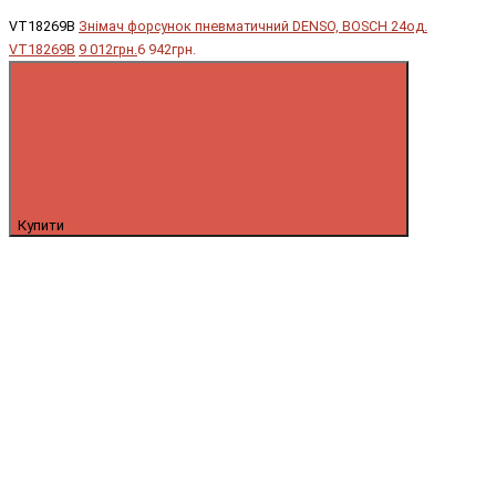
VT18269B
Знімач форсунок пневматичний DENSO, BOSCH 24од.
VT18269B
9 012грн.
6 942грн.
Купити