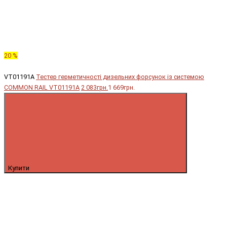
20 %
VT01191A
Тестер герметичності дизельних форсунок із системою
COMMON RAIL VT01191A
2 083грн.
1 669грн.
Купити