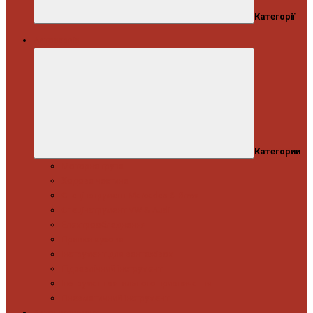
Категорії
Автосервіс
Категории
Моторна група
Ходова частина
Спецінструмент Mercedes & Bmw
Спецінструмент VW & Audi
Електрообладнання
Правка кузова
Інструмент для вантажівок
Гідравлічний інструмент
Інструмент загального призначення
Пневматичний інструмент
Автоінструмент