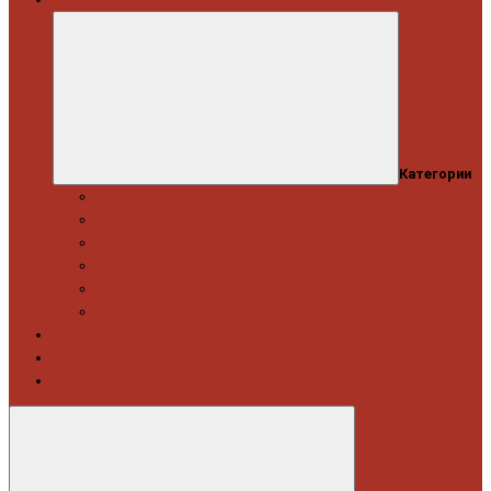
Категории
Професійний набір інструментів
Головки торцеві / Набори
Інструмент автослюсаря — ключі
Набори викруток і кліщі затискні
Біти, набори біт
Візки інструментальні і ложементи
Витратні матеріали
Акція
Новинки