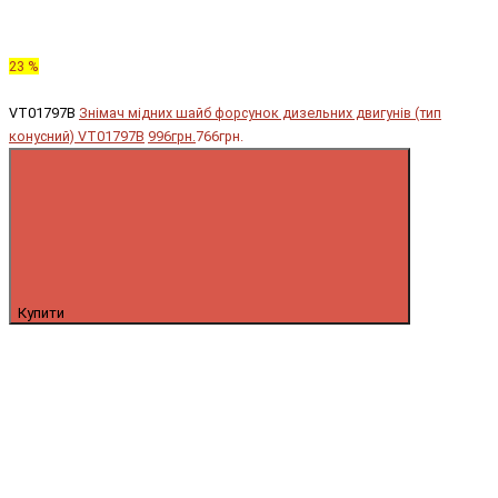
23 %
VT01797B
Знімач мідних шайб форсунок дизельних двигунів (тип
конусний) VT01797B
996грн.
766грн.
Купити