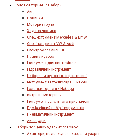
Головки торцеві / Набори
Акція
Новинки
Моторна група
Ходова частина
Спецінструмент Mercedes & Bmw
Спецінструмент VW & Audi
Електрообладнання
Правка кузова
Інструмент для вантажівок
Гідравлічний інструмент
Набори викруток і кліщі затискні
Інструмент автослюсаря — ключі
Головки торцеві / Набори
Витратні матеріали
Інструмент загального призначення
Професійний набір інструментів
Пневматичний інструмент
Аксесуари
Набори торцевих ударних головок
Адаптери, подовжувачі, кардани ударні