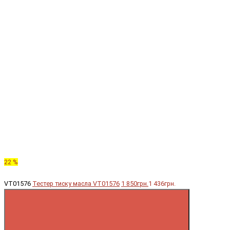
22 %
VT01576
Тестер тиску масла VT01576
1 850грн.
1 436грн.