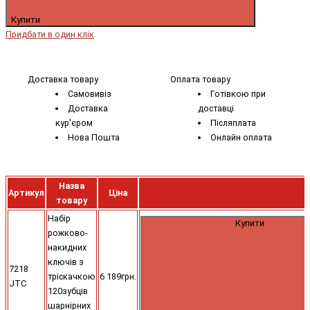
Купити
Придбати в один клік
Доставка товару
Оплата товару
Самовивіз
Готівкою при
Доставка
доставці
кур'єром
Післяплата
Нова Пошта
Онлайн оплата
Назва
Артикул
Ціна
товару
Набір
Купити
рожково-
накидних
ключів з
7218
тріскачкою
6 189грн.
JTC
120зубців
шарнірних