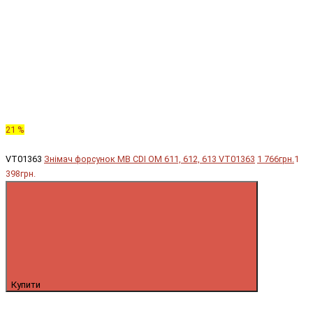
21 %
VT01363
Знімач форсунок MB CDI OM 611, 612, 613 VT01363
1 766грн.
1
398грн.
Купити