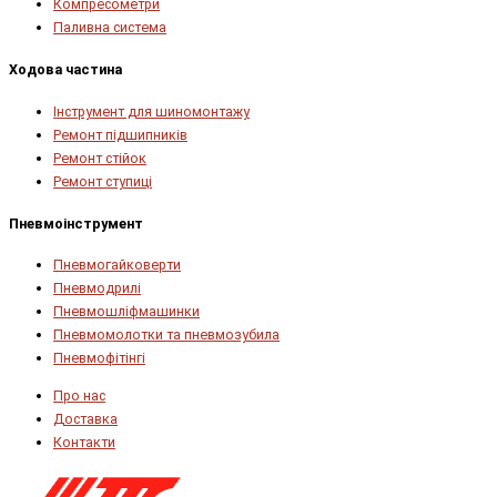
Компресометри
Паливна система
Ходова частина
Інструмент для шиномонтажу
Ремонт підшипників
Ремонт стійок
Ремонт ступиці
Пневмоінструмент
Пневмогайковерти
Пневмодрилі
Пневмошліфмашинки
Пневмомолотки та пневмозубила
Пневмофітінгі
Про нас
Доставка
Контакти