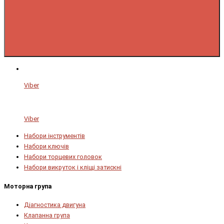
Viber
Viber
Набори інструментів
Набори ключів
Набори торцевих головок
Набори викруток і кліщі затискні
Моторна група
Діагностика двигуна
Клапанна група