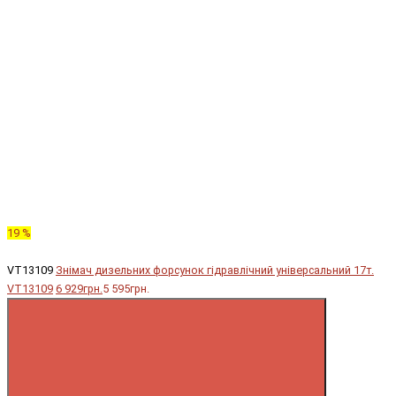
19 %
VT13109
Знімач дизельних форсунок гідравлічний універсальний 17т.
VT13109
6 929грн.
5 595грн.