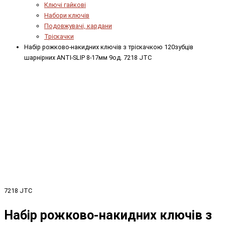
Ключі гайкові
Набори ключів
Подовжувачі, кардани
Тріскачки
Набір рожково-накидних ключів з тріскачкою 120зубців
шарнірних ANTI-SLIP 8-17мм 9од. 7218 JTC
7218 JTC
Набір рожково-накидних ключів з