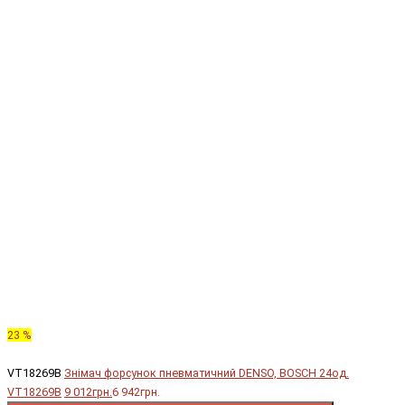
23 %
VT18269B
Знімач форсунок пневматичний DENSO, BOSCH 24од.
VT18269B
9 012грн.
6 942грн.