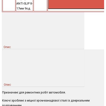
ANTI-SLIP 8-
17мм 9од.
Опис
Опис
Призначені для ремонтних робіт автомобіля.
Ключі зроблені з міцної хром-ванадієвої сталі із дзеркальним
поліруванням.