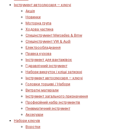
Інструмент автослюсаря — ключі
Акція
Новинки
Моторна група
Ходова частина
Спецінструмент Mercedes & Bmw
Спецінструмент VW & Audi
Електрообладнання
Правка кузова
Інструмент для вантажівок
Гідравлічний інструмент
Набори викруток і кліщі затискні
Інструмент автослюсаря — ключі
Головки торцеві / Набори
Витратні матеріали
Інструмент загального призначення
Професійний набір інструментів
Пневматичний інструмент
Аксесуари
Набори ключів
Воротки