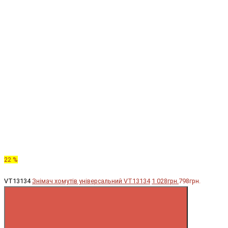
22 %
VT13134
Знімач хомутів універсальний VT13134
1 028грн.
798грн.