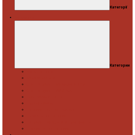
Категорії
Автосервіс
Категории
Моторна група
Ходова частина
Спецінструмент Mercedes & Bmw
Спецінструмент VW & Audi
Електрообладнання
Правка кузова
Інструмент для вантажівок
Гідравлічний інструмент
Інструмент загального призначення
Пневматичний інструмент
Автоінструмент