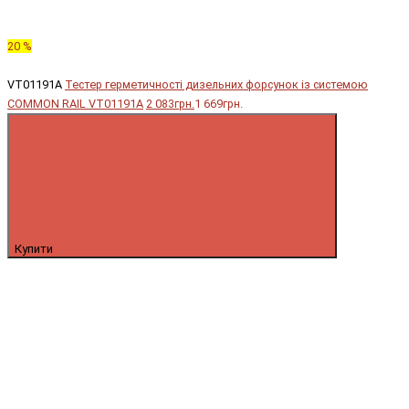
20 %
VT01191A
Тестер герметичності дизельних форсунок із системою
COMMON RAIL VT01191A
2 083грн.
1 669грн.
Купити