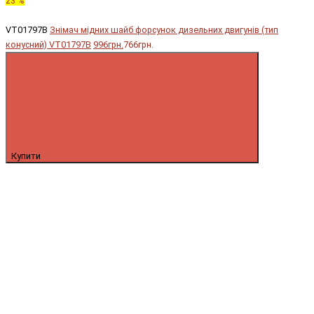
23 %
VT01797B
Знімач мідних шайб форсунок дизельних двигунів (тип
конусний) VT01797B
996грн.
766грн.
Купити