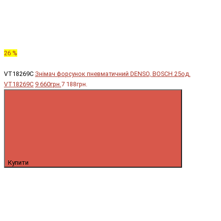
26 %
VT18269C
Знімач форсунок пневматичний DENSO, BOSCH 25од.
VT18269C
9 660грн.
7 188грн.
Купити