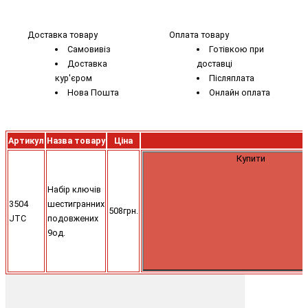
Доставка товару
Оплата товару
Самовивіз
Готівкою при
Доставка
доставці
кур'єром
Післяплата
Нова Пошта
Онлайн оплата
Артикул
Назва товару
Ціна
Купити
Набір ключів
3504
шестигранних
508грн.
JTC
подовжених
9од.