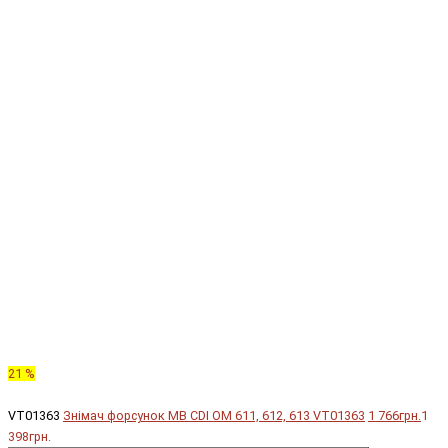
21 %
VT01363
Знімач форсунок MB CDI OM 611, 612, 613 VT01363
1 766грн.
1
398грн.