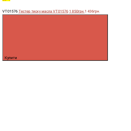
VT01576
Тестер тиску масла VT01576
1 850грн.
1 436грн.
Купити