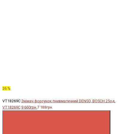
26 %
VT18269C
Знімач форсунок пневматичний DENSO, BOSCH 25од.
VT18269C
9 660грн.
7 188грн.