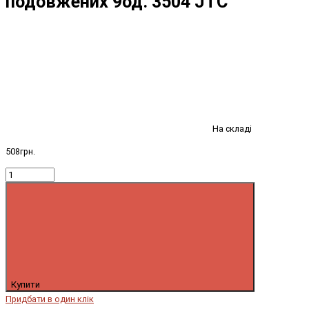
подовжених 9од. 3504 JTC
На складі
508грн.
Купити
Придбати в один клік