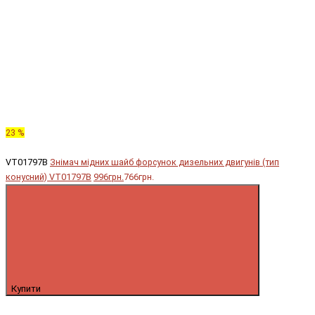
23 %
VT01797B
Знімач мідних шайб форсунок дизельних двигунів (тип
конусний) VT01797B
996грн.
766грн.
Купити