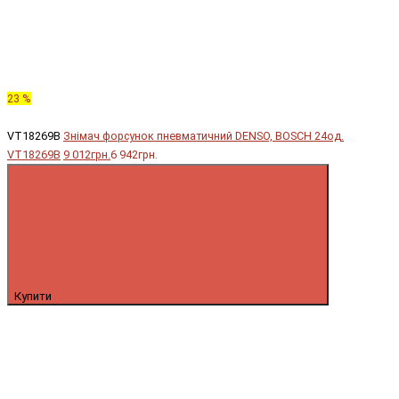
23 %
VT18269B
Знімач форсунок пневматичний DENSO, BOSCH 24од.
VT18269B
9 012грн.
6 942грн.
Купити