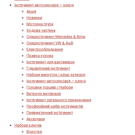
Інструмент автослюсаря — ключі
Акція
Новинки
Моторна група
Ходова частина
Спецінструмент Mercedes & Bmw
Спецінструмент VW & Audi
Електрообладнання
Правка кузова
Інструмент для вантажівок
Гідравлічний інструмент
Набори викруток і кліщі затискні
Інструмент автослюсаря — ключі
Головки торцеві / Набори
Витратні матеріали
Інструмент загального призначення
Професійний набір інструментів
Пневматичний інструмент
Аксесуари
Набори ключів
Воротки