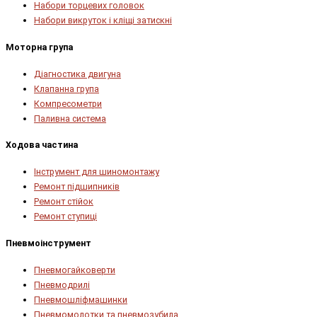
Набори торцевих головок
Набори викруток і кліщі затискні
Моторна група
Діагностика двигуна
Клапанна група
Компресометри
Паливна система
Ходова частина
Інструмент для шиномонтажу
Ремонт підшипників
Ремонт стійок
Ремонт ступиці
Пневмоінструмент
Пневмогайковерти
Пневмодрилі
Пневмошліфмашинки
Пневмомолотки та пневмозубила