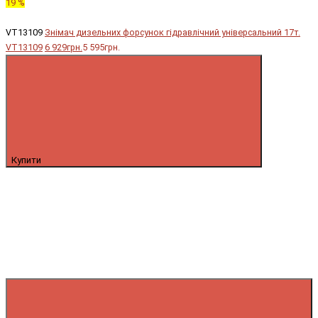
19 %
VT13109
Знімач дизельних форсунок гідравлічний універсальний 17т.
VT13109
6 929грн.
5 595грн.
Купити