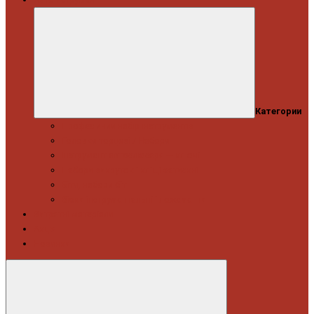
Категории
Професійний набір інструментів
Головки торцеві / Набори
Інструмент автослюсаря — ключі
Набори викруток і кліщі затискні
Біти, набори біт
Візки інструментальні і ложементи
Витратні матеріали
Акція
Новинки