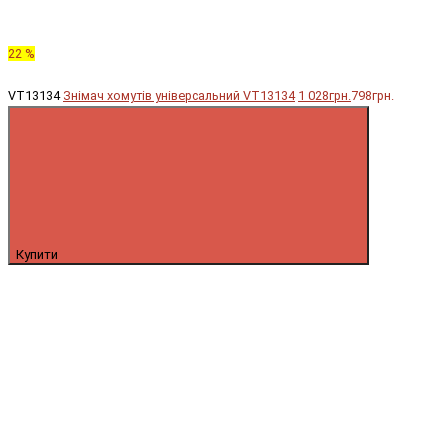
22 %
VT13134
Знімач хомутів універсальний VT13134
1 028грн.
798грн.
Купити