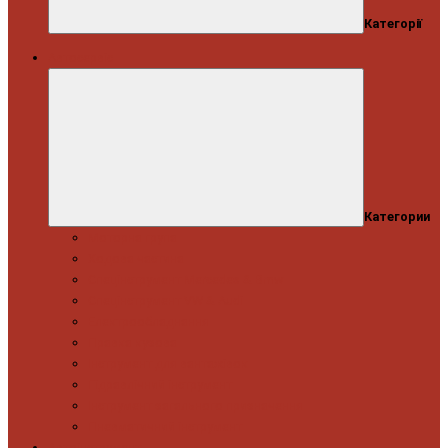
Категорії
Автосервіс
Категории
Моторна група
Ходова частина
Спецінструмент Mercedes & Bmw
Спецінструмент VW & Audi
Електрообладнання
Правка кузова
Інструмент для вантажівок
Гідравлічний інструмент
Інструмент загального призначення
Пневматичний інструмент
Автоінструмент