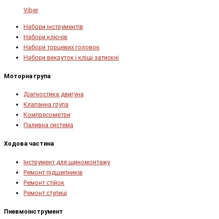
Viber
Набори інструментів
Набори ключів
Набори торцевих головок
Набори викруток і кліщі затискні
Моторна група
Діагностика двигуна
Клапанна група
Компресометри
Паливна система
Ходова частина
Інструмент для шиномонтажу
Ремонт підшипників
Ремонт стійок
Ремонт ступиці
Пневмоінструмент