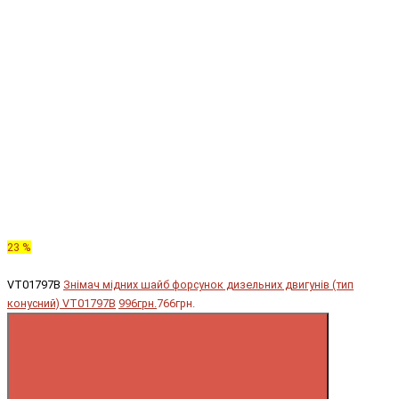
23 %
VT01797B
Знімач мідних шайб форсунок дизельних двигунів (тип
конусний) VT01797B
996грн.
766грн.