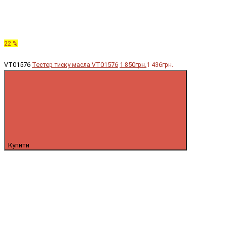
22 %
VT01576
Тестер тиску масла VT01576
1 850грн.
1 436грн.
Купити