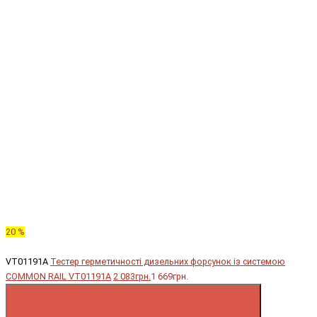
20 %
VT01191A
Тестер герметичності дизельних форсунок із системою
COMMON RAIL VT01191A
2 083грн.
1 669грн.