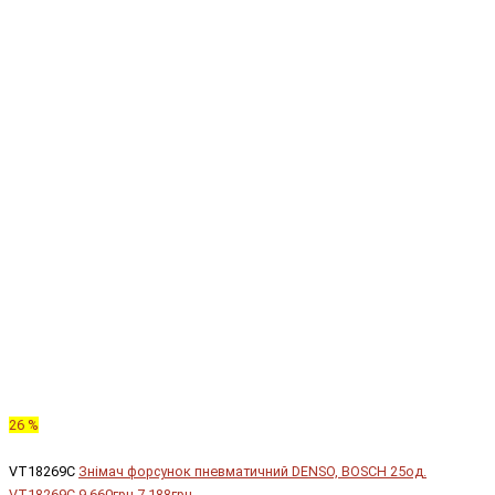
26 %
VT18269C
Знімач форсунок пневматичний DENSO, BOSCH 25од.
VT18269C
9 660грн.
7 188грн.