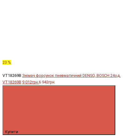
23 %
VT18269B
Знімач форсунок пневматичний DENSO, BOSCH 24од.
VT18269B
9 012грн.
6 942грн.
Купити