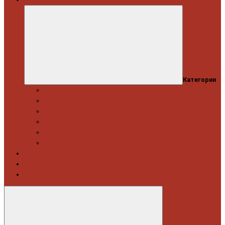
Категории
Професійний набір інструментів
Головки торцеві / Набори
Інструмент автослюсаря — ключі
Набори викруток і кліщі затискні
Біти, набори біт
Візки інструментальні і ложементи
Витратні матеріали
Акція
Новинки