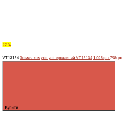
22 %
VT13134
Знімач хомутів універсальний VT13134
1 028грн.
798грн.
Купити