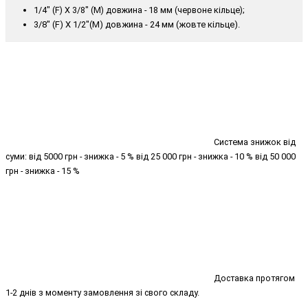
1/4" (F) X 3/8" (M) довжина - 18 мм (червоне кільце);
3/8" (F) X 1/2"(M) довжина - 24 мм (жовте кільце).
Система знижок від
суми: від 5000 грн - знижка - 5 % від 25 000 грн - знижка - 10 % від 50 000
грн - знижка - 15 %
Доставка протягом
1-2 днів з моменту замовлення зі свого складу.