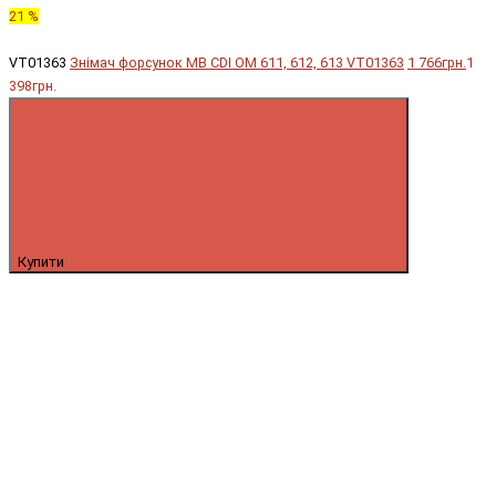
21 %
VT01363
Знімач форсунок MB CDI OM 611, 612, 613 VT01363
1 766грн.
1
398грн.
Купити