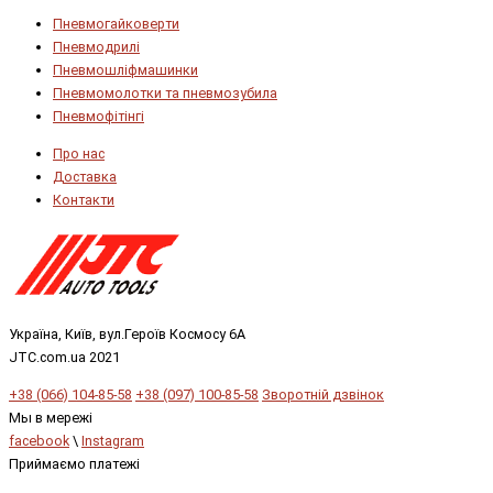
Пневмогайковерти
Пневмодрилі
Пневмошліфмашинки
Пневмомолотки та пневмозубила
Пневмофітінгі
Про нас
Доставка
Контакти
Україна, Київ, вул.Героїв Космосу 6А
JTC.com.ua 2021
+38 (066) 104-85-58
+38 (097) 100-85-58
Зворотній дзвінок
Мы в мережі
facebook
\
Instagram
Приймаємо платежі