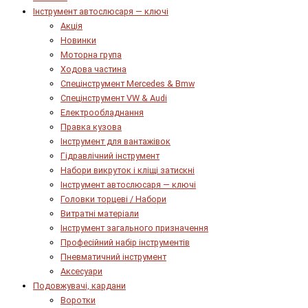
Інструмент автослюсаря — ключі
Акція
Новинки
Моторна група
Ходова частина
Спецінструмент Mercedes & Bmw
Спецінструмент VW & Audi
Електрообладнання
Правка кузова
Інструмент для вантажівок
Гідравлічний інструмент
Набори викруток і кліщі затискні
Інструмент автослюсаря — ключі
Головки торцеві / Набори
Витратні матеріали
Інструмент загального призначення
Професійний набір інструментів
Пневматичний інструмент
Аксесуари
Подовжувачі, кардани
Воротки