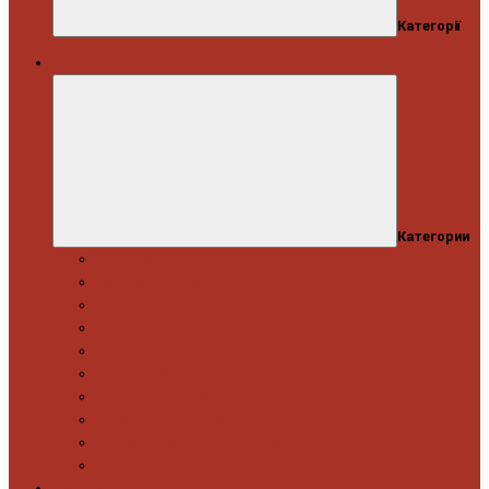
Категорії
Автосервіс
Категории
Моторна група
Ходова частина
Спецінструмент Mercedes & Bmw
Спецінструмент VW & Audi
Електрообладнання
Правка кузова
Інструмент для вантажівок
Гідравлічний інструмент
Інструмент загального призначення
Пневматичний інструмент
Автоінструмент