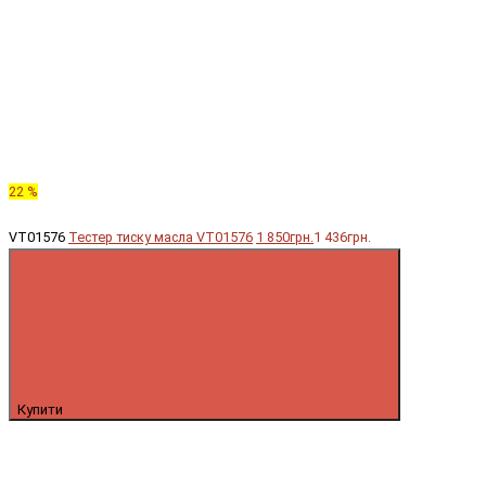
22 %
VT01576
Тестер тиску масла VT01576
1 850грн.
1 436грн.
Купити