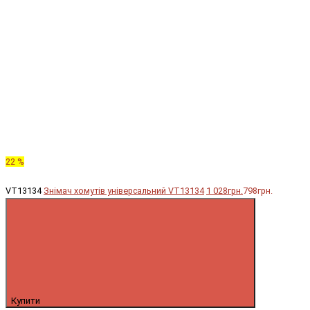
22 %
VT13134
Знімач хомутів універсальний VT13134
1 028грн.
798грн.
Купити