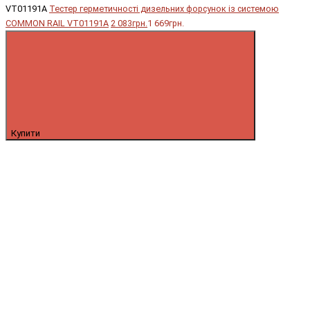
VT01191A
Тестер герметичності дизельних форсунок із системою
COMMON RAIL VT01191A
2 083грн.
1 669грн.
Купити