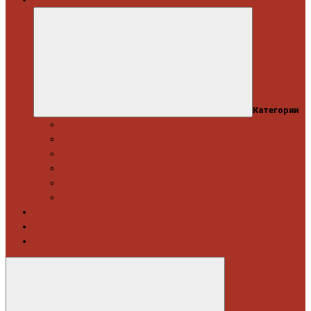
Категории
Професійний набір інструментів
Головки торцеві / Набори
Інструмент автослюсаря — ключі
Набори викруток і кліщі затискні
Біти, набори біт
Візки інструментальні і ложементи
Витратні матеріали
Акція
Новинки