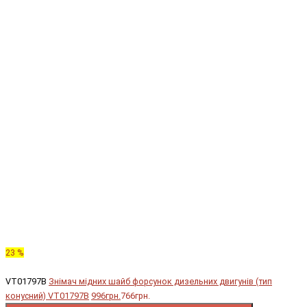
23 %
VT01797B
Знімач мідних шайб форсунок дизельних двигунів (тип
конусний) VT01797B
996грн.
766грн.