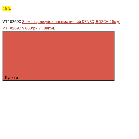
26 %
VT18269C
Знімач форсунок пневматичний DENSO, BOSCH 25од.
VT18269C
9 660грн.
7 188грн.
Купити