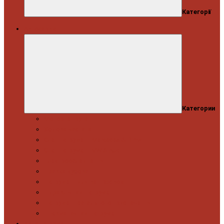
Категорії
Автосервіс
Категории
Моторна група
Ходова частина
Спецінструмент Mercedes & Bmw
Спецінструмент VW & Audi
Електрообладнання
Правка кузова
Інструмент для вантажівок
Гідравлічний інструмент
Інструмент загального призначення
Пневматичний інструмент
Автоінструмент