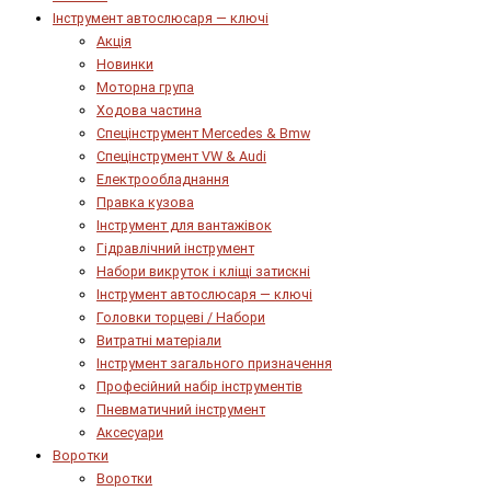
Інструмент автослюсаря — ключі
Акція
Новинки
Моторна група
Ходова частина
Спецінструмент Mercedes & Bmw
Спецінструмент VW & Audi
Електрообладнання
Правка кузова
Інструмент для вантажівок
Гідравлічний інструмент
Набори викруток і кліщі затискні
Інструмент автослюсаря — ключі
Головки торцеві / Набори
Витратні матеріали
Інструмент загального призначення
Професійний набір інструментів
Пневматичний інструмент
Аксесуари
Воротки
Воротки