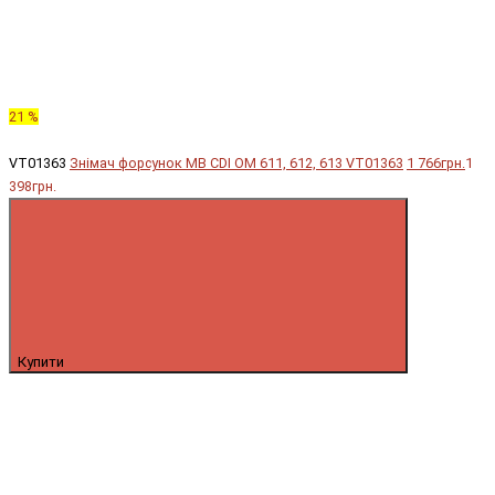
21 %
VT01363
Знімач форсунок MB CDI OM 611, 612, 613 VT01363
1 766грн.
1
398грн.
Купити