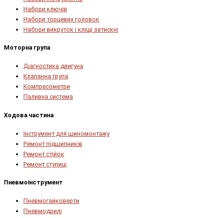
Набори ключів
Набори торцевих головок
Набори викруток і кліщі затискні
Моторна група
Діагностика двигуна
Клапанна група
Компресометри
Паливна система
Ходова частина
Інструмент для шиномонтажу
Ремонт підшипників
Ремонт стійок
Ремонт ступиці
Пневмоінструмент
Пневмогайковерти
Пневмодрилі