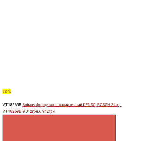
23 %
VT18269B
Знімач форсунок пневматичний DENSO, BOSCH 24од.
VT18269B
9 012грн.
6 942грн.