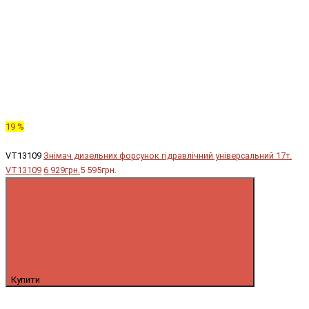
19 %
VT13109
Знімач дизельних форсунок гідравлічний універсальний 17т.
VT13109
6 929грн.
5 595грн.
Купити