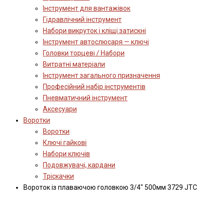
Інструмент для вантажівок
Гідравлічний інструмент
Набори викруток і кліщі затискні
Інструмент автослюсаря — ключі
Головки торцеві / Набори
Витратні матеріали
Інструмент загального призначення
Професійний набір інструментів
Пневматичний інструмент
Аксесуари
Воротки
Воротки
Ключі гайкові
Набори ключів
Подовжувачі, кардани
Тріскачки
Вороток із плаваючою головкою 3/4" 500мм 3729 JTC