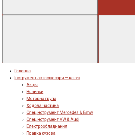
Головна
Інструмент автослюсаря — ключі
Акція
Новинки
Моторна група
Ходова частина
Спецінструмент Mercedes & Bmw
Спецінструмент VW & Audi
Електрообладнання
Правка кузова