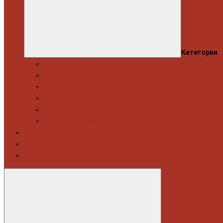
Категории
Професійний набір інструментів
Головки торцеві / Набори
Інструмент автослюсаря — ключі
Набори викруток і кліщі затискні
Біти, набори біт
Візки інструментальні і ложементи
Витратні матеріали
Акція
Новинки