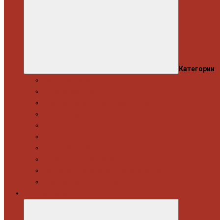
Категории
Моторна група
Ходова частина
Спецінструмент Mercedes & Bmw
Спецінструмент VW & Audi
Електрообладнання
Правка кузова
Інструмент для вантажівок
Гідравлічний інструмент
Інструмент загального призначення
Пневматичний інструмент
Автоінструмент