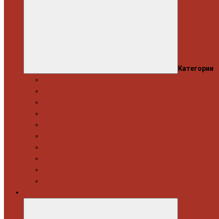
Категории
Моторна група
Ходова частина
Спецінструмент Mercedes & Bmw
Спецінструмент VW & Audi
Електрообладнання
Правка кузова
Інструмент для вантажівок
Гідравлічний інструмент
Інструмент загального призначення
Пневматичний інструмент
Автоінструмент