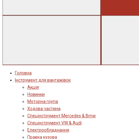
Головна
Інструмент для вантажівок
Акція
Новинки
Моторна група
Ходова частина
Спецінструмент Mercedes & Bmw
Спецінструмент VW & Audi
Електрообладнання
Правка кузова