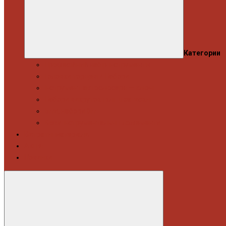
Категории
Професійний набір інструментів
Головки торцеві / Набори
Інструмент автослюсаря — ключі
Набори викруток і кліщі затискні
Біти, набори біт
Візки інструментальні і ложементи
Витратні матеріали
Акція
Новинки