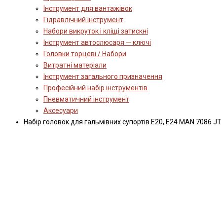
Інструмент для вантажівок
Гідравлічний інструмент
Набори викруток і кліщі затискні
Інструмент автослюсаря — ключі
Головки торцеві / Набори
Витратні матеріали
Інструмент загального призначення
Професійний набір інструментів
Пневматичний інструмент
Аксесуари
Набір головок для гальмівних супортів E20, E24 MAN 7086 J