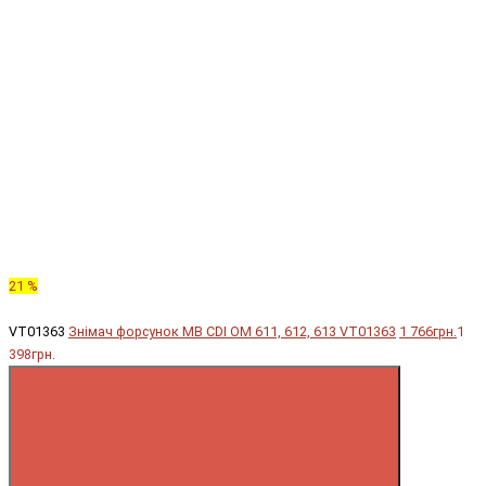
21 %
VT01363
Знімач форсунок MB CDI OM 611, 612, 613 VT01363
1 766грн.
1
398грн.