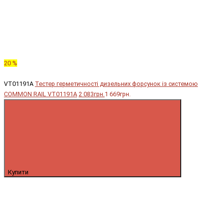
20 %
VT01191A
Тестер герметичності дизельних форсунок із системою
COMMON RAIL VT01191A
2 083грн.
1 669грн.
Купити