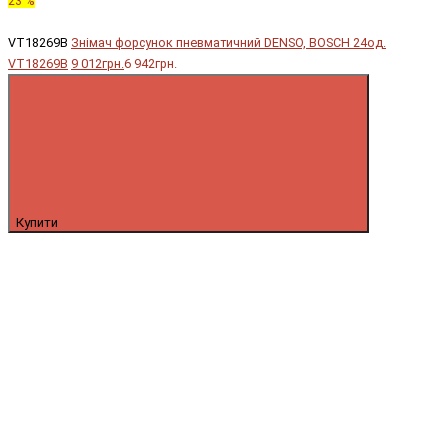
23 %
VT18269B
Знімач форсунок пневматичний DENSO, BOSCH 24од.
VT18269B
9 012грн.
6 942грн.
Купити