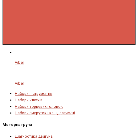
Viber
Viber
Набори інструментів
Набори ключів
Набори торцевих головок
Набори викруток і кліщі затискні
Моторна група
Діагностика двигуна