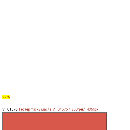
22 %
VT01576
Тестер тиску масла VT01576
1 850грн.
1 436грн.