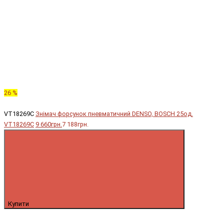
26 %
VT18269C
Знімач форсунок пневматичний DENSO, BOSCH 25од.
VT18269C
9 660грн.
7 188грн.
Купити