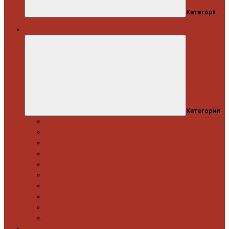
Категорії
Автосервіс
Категории
Моторна група
Ходова частина
Спецінструмент Mercedes & Bmw
Спецінструмент VW & Audi
Електрообладнання
Правка кузова
Інструмент для вантажівок
Гідравлічний інструмент
Інструмент загального призначення
Пневматичний інструмент
Автоінструмент