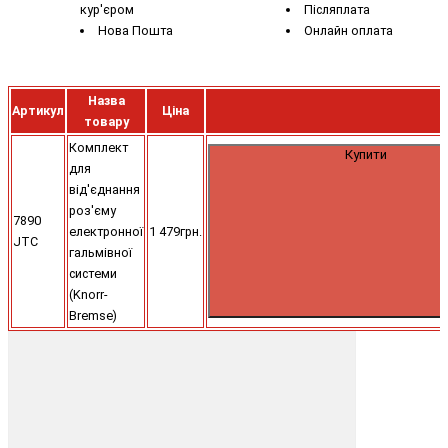
кур'єром
Післяплата
Нова Пошта
Онлайн оплата
Назва
Артикул
Ціна
товару
Комплект
Купити
для
від'єднання
роз'єму
7890
електронної
1 479грн.
JTC
гальмівної
системи
(Knorr-
Bremse)