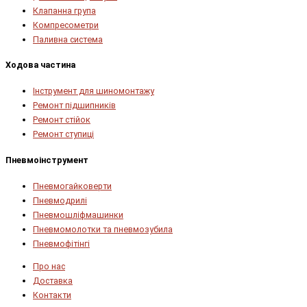
Клапанна група
Компресометри
Паливна система
Ходова частина
Інструмент для шиномонтажу
Ремонт підшипників
Ремонт стійок
Ремонт ступиці
Пневмоінструмент
Пневмогайковерти
Пневмодрилі
Пневмошліфмашинки
Пневмомолотки та пневмозубила
Пневмофітінгі
Про нас
Доставка
Контакти