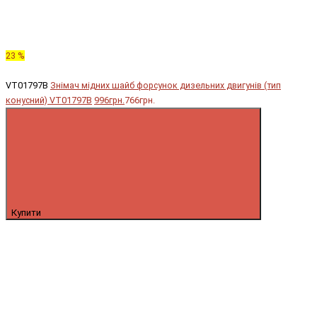
23 %
VT01797B
Знімач мідних шайб форсунок дизельних двигунів (тип
конусний) VT01797B
996грн.
766грн.
Купити