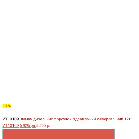
19 %
VT13109
Знімач дизельних форсунок гідравлічний універсальний 17т.
VT13109
6 929грн.
5 595грн.