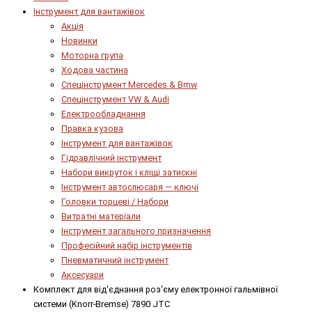
Інструмент для вантажівок
Акція
Новинки
Моторна група
Ходова частина
Спецінструмент Mercedes & Bmw
Спецінструмент VW & Audi
Електрообладнання
Правка кузова
Інструмент для вантажівок
Гідравлічний інструмент
Набори викруток і кліщі затискні
Інструмент автослюсаря — ключі
Головки торцеві / Набори
Витратні матеріали
Інструмент загального призначення
Професійний набір інструментів
Пневматичний інструмент
Аксесуари
Комплект для від'єднання роз'єму електронної гальмівної
системи (Knorr-Bremse) 7890 JTC