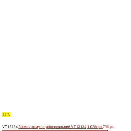
22 %
VT13134
Знімач хомутів універсальний VT13134
1 028грн.
798грн.