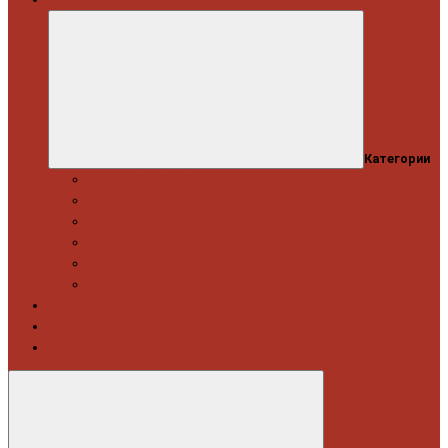
Категории
Професійний набір інструментів
Головки торцеві / Набори
Інструмент автослюсаря — ключі
Набори викруток і кліщі затискні
Біти, набори біт
Візки інструментальні і ложементи
Витратні матеріали
Акція
Новинки