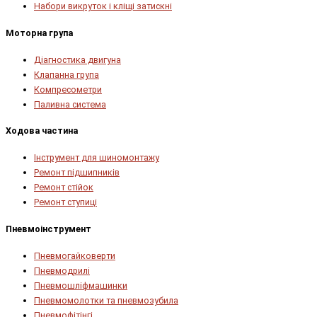
Набори викруток і кліщі затискні
Моторна група
Діагностика двигуна
Клапанна група
Компресометри
Паливна система
Ходова частина
Інструмент для шиномонтажу
Ремонт підшипників
Ремонт стійок
Ремонт ступиці
Пневмоінструмент
Пневмогайковерти
Пневмодрилі
Пневмошліфмашинки
Пневмомолотки та пневмозубила
Пневмофітінгі