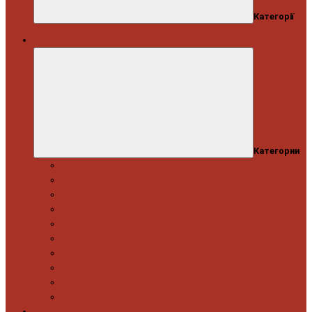
Категорії
Автосервіс
Категории
Моторна група
Ходова частина
Спецінструмент Mercedes & Bmw
Спецінструмент VW & Audi
Електрообладнання
Правка кузова
Інструмент для вантажівок
Гідравлічний інструмент
Інструмент загального призначення
Пневматичний інструмент
Автоінструмент