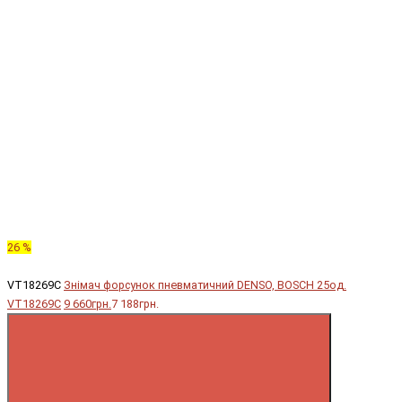
26 %
VT18269C
Знімач форсунок пневматичний DENSO, BOSCH 25од.
VT18269C
9 660грн.
7 188грн.