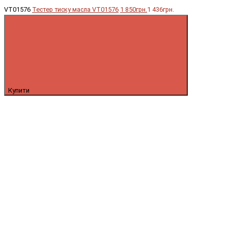
VT01576
Тестер тиску масла VT01576
1 850грн.
1 436грн.
Купити