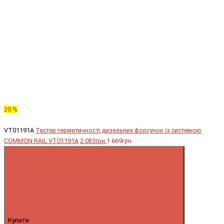
20 %
VT01191A
Тестер герметичності дизельних форсунок із системою
COMMON RAIL VT01191A
2 083грн.
1 669грн.
Купити