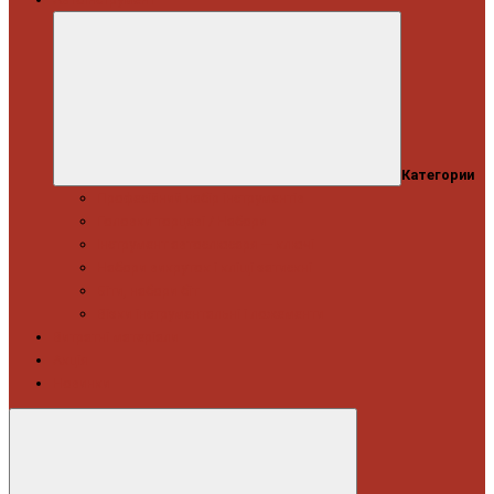
Категории
Професійний набір інструментів
Головки торцеві / Набори
Інструмент автослюсаря — ключі
Набори викруток і кліщі затискні
Біти, набори біт
Візки інструментальні і ложементи
Витратні матеріали
Акція
Новинки