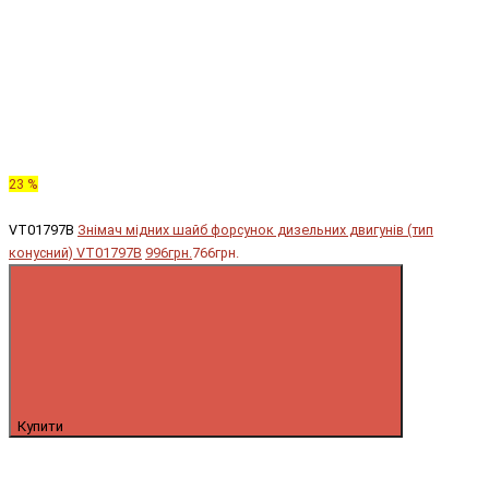
23 %
VT01797B
Знімач мідних шайб форсунок дизельних двигунів (тип
конусний) VT01797B
996грн.
766грн.
Купити