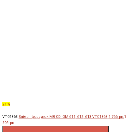
21 %
VT01363
Знімач форсунок MB CDI OM 611, 612, 613 VT01363
1 766грн.
1
398грн.