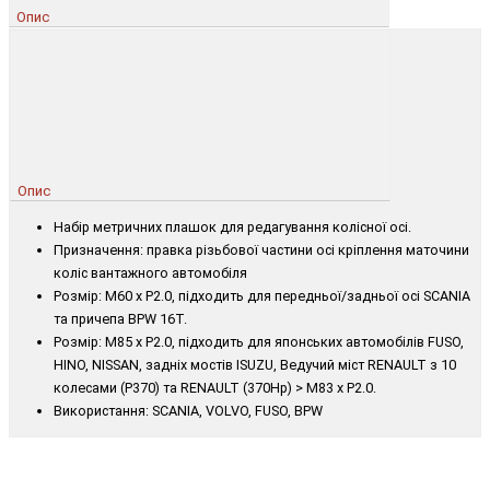
Опис
Опис
Набір метричних плашок для редагування колісної осі.
Призначення: правка різьбової частини осі кріплення маточини
коліс вантажного автомобіля
Розмір: M60 x P2.0, підходить для передньої/задньої осі SCANIA
та причепа BPW 16T.
Розмір: M85 x P2.0, підходить для японських автомобілів FUSO,
HINO, NISSAN, задніх мостів ISUZU,
Ведучий міст RENAULT з 10
колесами (P370) та RENAULT (370Hp) > M83 x P2.0.
Використання: SCANIA, VOLVO, FUSO, BPW