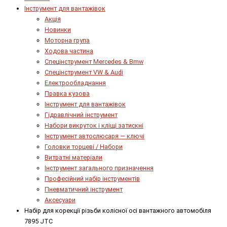
Інструмент для вантажівок
Акція
Новинки
Моторна група
Ходова частина
Спецінструмент Mercedes & Bmw
Спецінструмент VW & Audi
Електрообладнання
Правка кузова
Інструмент для вантажівок
Гідравлічний інструмент
Набори викруток і кліщі затискні
Інструмент автослюсаря — ключі
Головки торцеві / Набори
Витратні матеріали
Інструмент загального призначення
Професійний набір інструментів
Пневматичний інструмент
Аксесуари
Набір для корекції різьби колісної осі вантажного автомобіля
7895 JTC