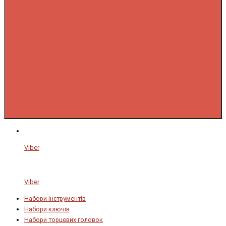
Viber
Viber
Набори інструментів
Набори ключів
Набори торцевих головок