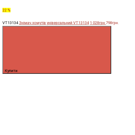
22 %
VT13134
Знімач хомутів універсальний VT13134
1 028грн.
798грн.
Купити