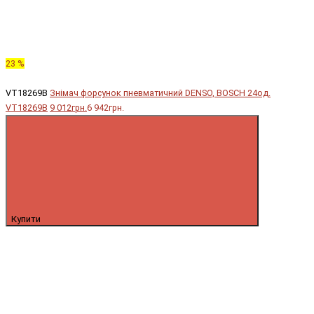
23 %
VT18269B
Знімач форсунок пневматичний DENSO, BOSCH 24од.
VT18269B
9 012грн.
6 942грн.
Купити