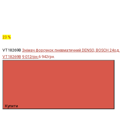
23 %
VT18269B
Знімач форсунок пневматичний DENSO, BOSCH 24од.
VT18269B
9 012грн.
6 942грн.
Купити