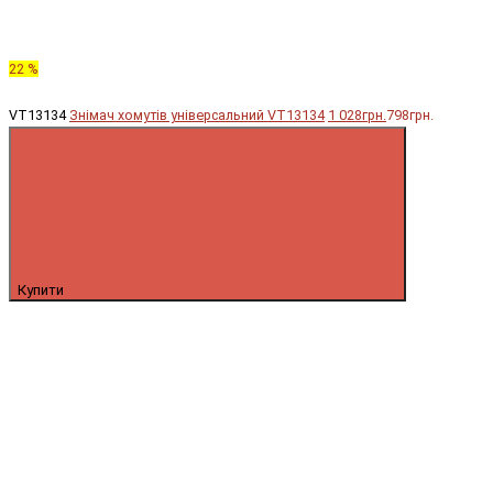
22 %
VT13134
Знімач хомутів універсальний VT13134
1 028грн.
798грн.
Купити