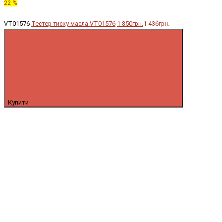
22 %
VT01576
Тестер тиску масла VT01576
1 850грн.
1 436грн.
Купити