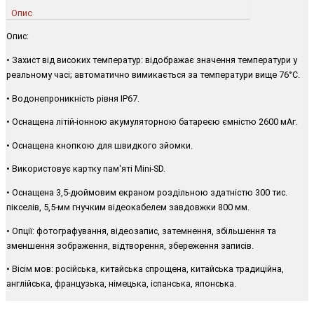
Опис
Опис:
• Захист від високих температур: відображає значення температури у
реальному часі; автоматично вимикається за температури вище 76°С.
• Водонепроникність рівня IP67.
• Оснащена літій-іонною акумуляторною батареєю ємністю 2600 мАг.
• Оснащена кнопкою для швидкого зйомки.
• Використовує картку пам'яті Mini-SD.
• Оснащена 3,5-дюймовим екраном роздільною здатністю 300 тис.
пікселів, 5,5-мм гнучким відеокабелем завдовжки 800 мм.
• Опції: фотографування, відеозапис, затемнення, збільшення та
зменшення зображення, відтворення, збереження записів.
• Вісім мов: російська, китайська спрощена, китайська традиційна,
англійська, французька, німецька, іспанська, японська.