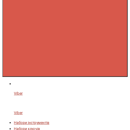
Viber
Viber
Набори інструментів
Набори ключів