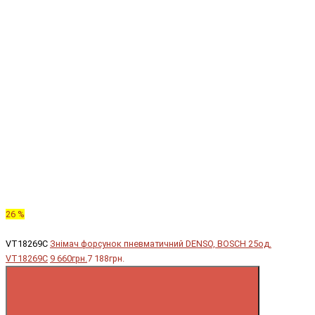
26 %
VT18269C
Знімач форсунок пневматичний DENSO, BOSCH 25од.
VT18269C
9 660грн.
7 188грн.