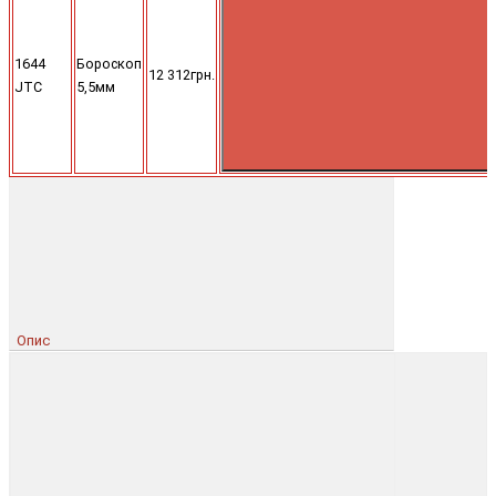
1644
Бороскоп
12 312грн.
JTC
5,5мм
Опис