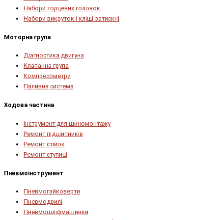
Набори торцевих головок
Набори викруток і кліщі затискні
Моторна група
Діагностика двигуна
Клапанна група
Компресометри
Паливна система
Ходова частина
Інструмент для шиномонтажу
Ремонт підшипників
Ремонт стійок
Ремонт ступиці
Пневмоінструмент
Пневмогайковерти
Пневмодрилі
Пневмошліфмашинки