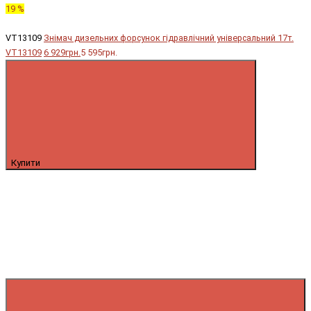
19 %
VT13109
Знімач дизельних форсунок гідравлічний універсальний 17т.
VT13109
6 929грн.
5 595грн.
Купити