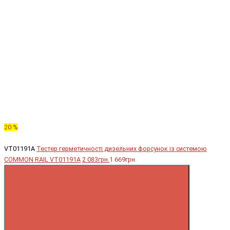
20 %
VT01191A
Тестер герметичності дизельних форсунок із системою
COMMON RAIL VT01191A
2 083грн.
1 669грн.