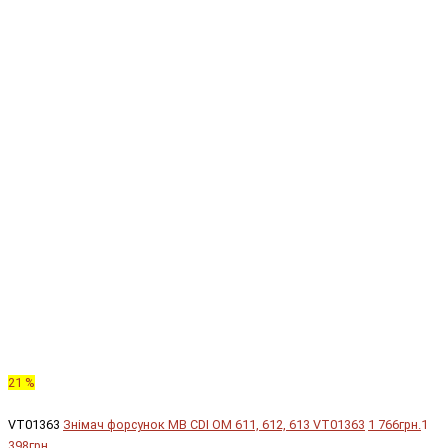
21 %
VT01363
Знімач форсунок MB CDI OM 611, 612, 613 VT01363
1 766грн.
1
398грн.