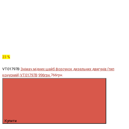
23 %
VT01797B
Знімач мідних шайб форсунок дизельних двигунів (тип
конусний) VT01797B
996грн.
766грн.
Купити