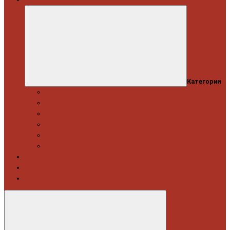
Категории
Професійний набір інструментів
Головки торцеві / Набори
Інструмент автослюсаря — ключі
Набори викруток і кліщі затискні
Біти, набори біт
Візки інструментальні і ложементи
Витратні матеріали
Акція
Новинки