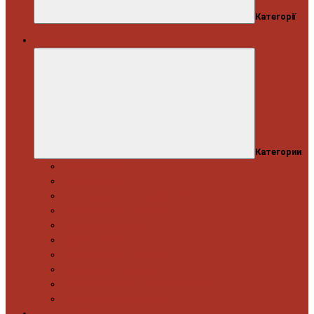
Категорії
Автосервіс
Категории
Моторна група
Ходова частина
Спецінструмент Mercedes & Bmw
Спецінструмент VW & Audi
Електрообладнання
Правка кузова
Інструмент для вантажівок
Гідравлічний інструмент
Інструмент загального призначення
Пневматичний інструмент
Автоінструмент