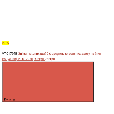
23 %
VT01797B
Знімач мідних шайб форсунок дизельних двигунів (тип
конусний) VT01797B
996грн.
766грн.
Купити