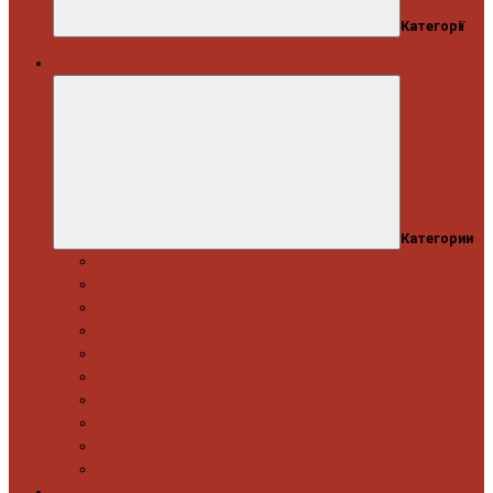
Категорії
Автосервіс
Категории
Моторна група
Ходова частина
Спецінструмент Mercedes & Bmw
Спецінструмент VW & Audi
Електрообладнання
Правка кузова
Інструмент для вантажівок
Гідравлічний інструмент
Інструмент загального призначення
Пневматичний інструмент
Автоінструмент