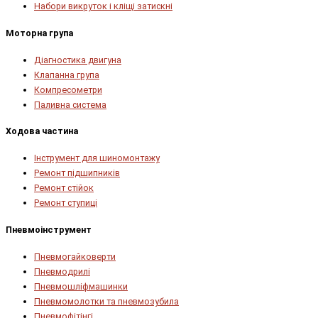
Набори викруток і кліщі затискні
Моторна група
Діагностика двигуна
Клапанна група
Компресометри
Паливна система
Ходова частина
Інструмент для шиномонтажу
Ремонт підшипників
Ремонт стійок
Ремонт ступиці
Пневмоінструмент
Пневмогайковерти
Пневмодрилі
Пневмошліфмашинки
Пневмомолотки та пневмозубила
Пневмофітінгі