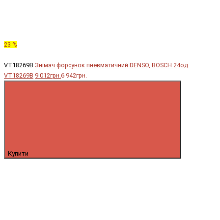
23 %
VT18269B
Знімач форсунок пневматичний DENSO, BOSCH 24од.
VT18269B
9 012грн.
6 942грн.
Купити