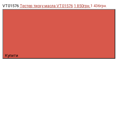
VT01576
Тестер тиску масла VT01576
1 850грн.
1 436грн.
Купити