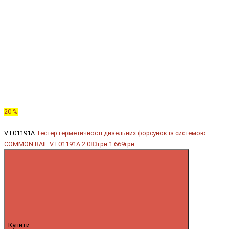
20 %
VT01191A
Тестер герметичності дизельних форсунок із системою
COMMON RAIL VT01191A
2 083грн.
1 669грн.
Купити