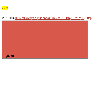
22 %
VT13134
Знімач хомутів універсальний VT13134
1 028грн.
798грн.
Купити