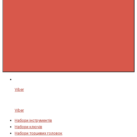
Viber
Viber
Набори інструментів
Набори ключів
Набори торцевих головок