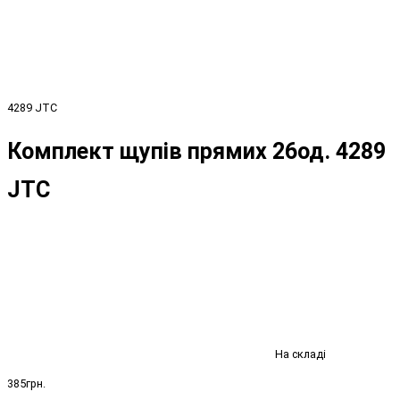
4289 JTC
Комплект щупів прямих 26од. 4289
JTC
На складі
385грн.