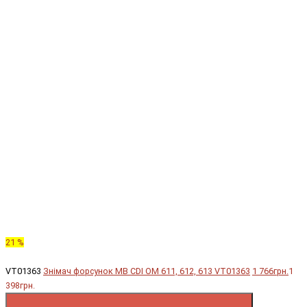
21 %
VT01363
Знімач форсунок MB CDI OM 611, 612, 613 VT01363
1 766грн.
1
398грн.