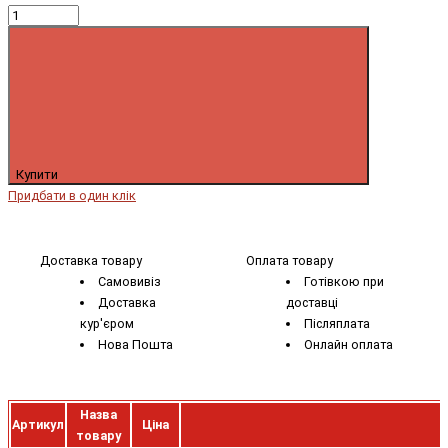
Купити
Придбати в один клік
Доставка товару
Оплата товару
Самовивіз
Готівкою при
Доставка
доставці
кур'єром
Післяплата
Нова Пошта
Онлайн оплата
Назва
Артикул
Ціна
товару