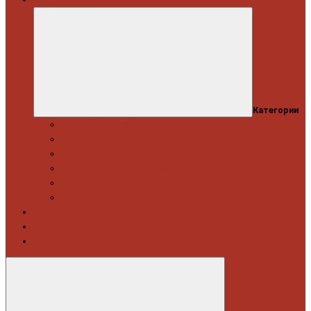
Категории
Професійний набір інструментів
Головки торцеві / Набори
Інструмент автослюсаря — ключі
Набори викруток і кліщі затискні
Біти, набори біт
Візки інструментальні і ложементи
Витратні матеріали
Акція
Новинки