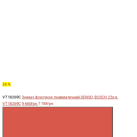
26 %
VT18269C
Знімач форсунок пневматичний DENSO, BOSCH 25од.
VT18269C
9 660грн.
7 188грн.