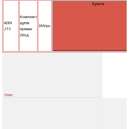
Купити
Комплект
4289
щупів
385грн.
JTC
прямих
26од.
Опис