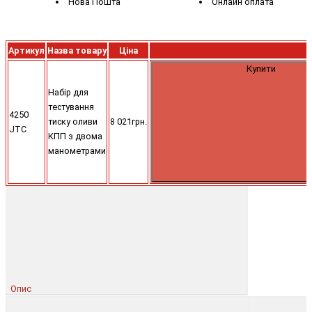
Нова Пошта
Онлайн оплата
Артикул
Назва товару
Ціна
Купити
Набір для
тестування
4250
тиску оливи
8 021грн.
JTC
КПП з двома
манометрами
Опис