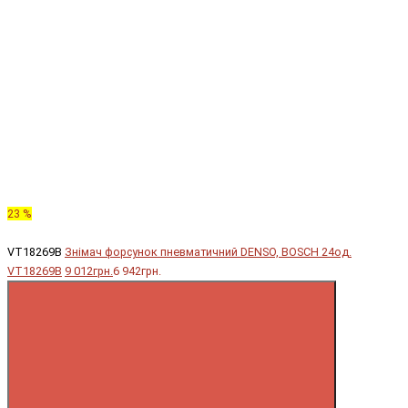
23 %
VT18269B
Знімач форсунок пневматичний DENSO, BOSCH 24од.
VT18269B
9 012грн.
6 942грн.