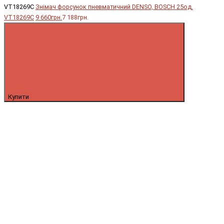
VT18269C
Знімач форсунок пневматичний DENSO, BOSCH 25од.
VT18269C
9 660грн.
7 188грн.
Купити