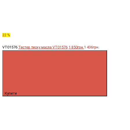
22 %
VT01576
Тестер тиску масла VT01576
1 850грн.
1 436грн.
Купити