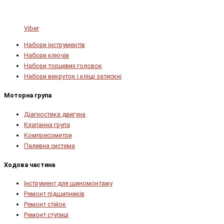
Viber
Набори інструментів
Набори ключів
Набори торцевих головок
Набори викруток і кліщі затискні
Моторна група
Діагностика двигуна
Клапанна група
Компресометри
Паливна система
Ходова частина
Інструмент для шиномонтажу
Ремонт підшипників
Ремонт стійок
Ремонт ступиці