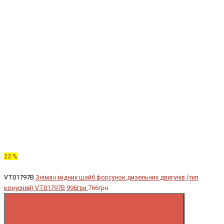
23 %
VT01797B
Знімач мідних шайб форсунок дизельних двигунів (тип
конусний) VT01797B
996грн.
766грн.