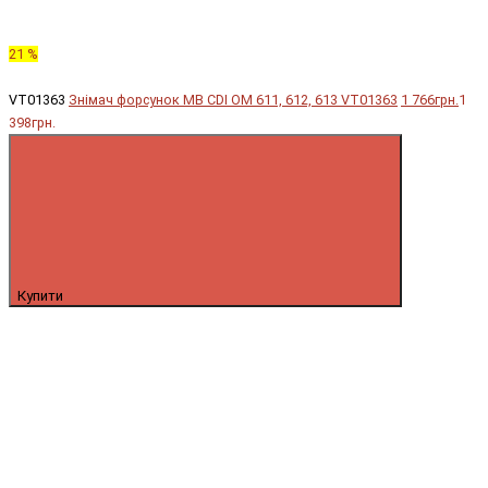
21 %
VT01363
Знімач форсунок MB CDI OM 611, 612, 613 VT01363
1 766грн.
1
398грн.
Купити