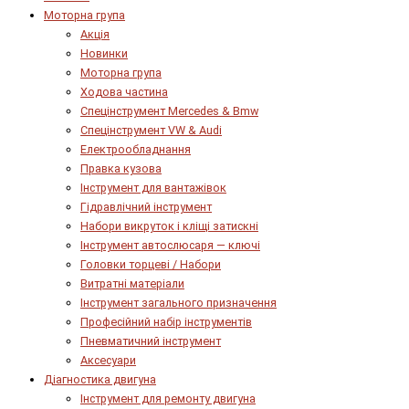
Моторна група
Акція
Новинки
Моторна група
Ходова частина
Спецінструмент Mercedes & Bmw
Спецінструмент VW & Audi
Електрообладнання
Правка кузова
Інструмент для вантажівок
Гідравлічний інструмент
Набори викруток і кліщі затискні
Інструмент автослюсаря — ключі
Головки торцеві / Набори
Витратні матеріали
Інструмент загального призначення
Професійний набір інструментів
Пневматичний інструмент
Аксесуари
Діагностика двигуна
Інструмент для ремонту двигуна