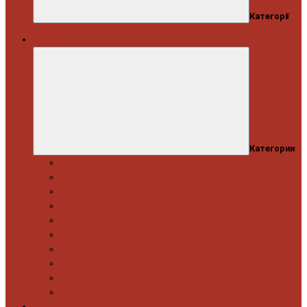
Категорії
Автосервіс
Категории
Моторна група
Ходова частина
Спецінструмент Mercedes & Bmw
Спецінструмент VW & Audi
Електрообладнання
Правка кузова
Інструмент для вантажівок
Гідравлічний інструмент
Інструмент загального призначення
Пневматичний інструмент
Автоінструмент