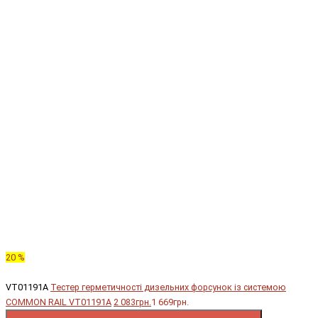
20 %
VT01191A
Тестер герметичності дизельних форсунок із системою
COMMON RAIL VT01191A
2 083грн.
1 669грн.