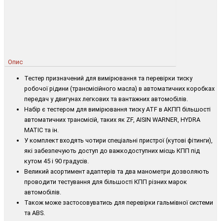
Опис
Тестер призначений для вимірювання та перевірки тиску
робочої рідини (трансмісійного масла) в автоматичних коробках
передач у двигунах легкових та вантажних автомобілів.
Набір є тестером для вимірювання тиску ATF в АКПП більшості
автоматичних трансмісій, таких як ZF, AISIN WARNER, HYDRA
MATIC та ін.
У комплект входять чотири спеціальні пристрої (кутові фітинги),
які забезпечують доступ до важкодоступних місць КПП під
кутом 45 і 90 градусів.
Великий асортимент адаптерів та два манометри дозволяють
проводити тестування для більшості КПП різних марок
автомобілів.
Також може застосовуватись для перевірки гальмівної системи
та ABS.