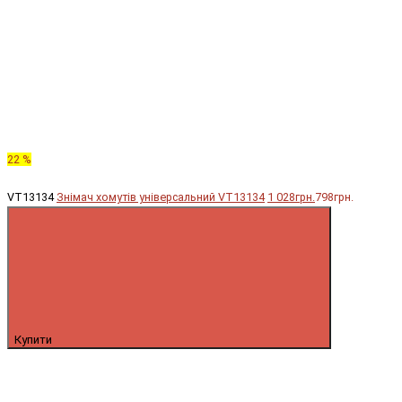
22 %
VT13134
Знімач хомутів універсальний VT13134
1 028грн.
798грн.
Купити