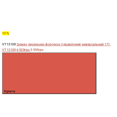
19 %
VT13109
Знімач дизельних форсунок гідравлічний універсальний 17т.
VT13109
6 929грн.
5 595грн.
Купити