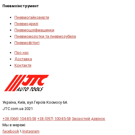
Пневмоінструмент
Пневмогайковерти
Пневмодрилі
Пневмошліфмашинки
Пневмомолотки та пневмозубила
Пневмофітінгі
Про нас
Доставка
Контакти
Україна, Київ, вул.Героїв Космосу 6А
JTC.com.ua 2021
+38 (066) 104-85-58
+38 (097) 100-85-58
Зворотній дзвінок
Мы в мережі
facebook
\
Instagram