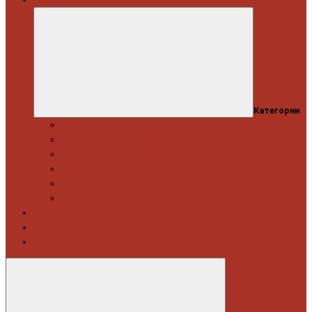
Категории
Професійний набір інструментів
Головки торцеві / Набори
Інструмент автослюсаря — ключі
Набори викруток і кліщі затискні
Біти, набори біт
Візки інструментальні і ложементи
Витратні матеріали
Акція
Новинки