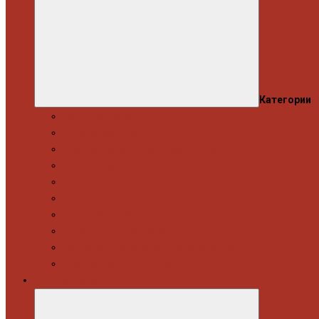
Категории
Моторна група
Ходова частина
Спецінструмент Mercedes & Bmw
Спецінструмент VW & Audi
Електрообладнання
Правка кузова
Інструмент для вантажівок
Гідравлічний інструмент
Інструмент загального призначення
Пневматичний інструмент
Автоінструмент