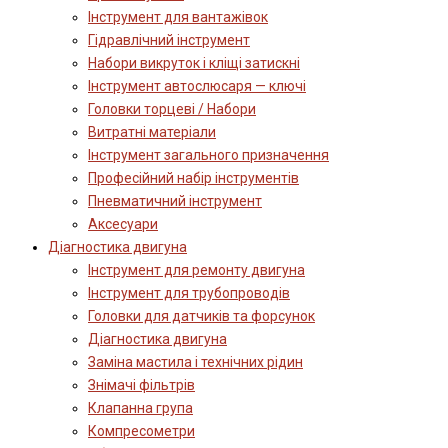
Інструмент для вантажівок
Гідравлічний інструмент
Набори викруток і кліщі затискні
Інструмент автослюсаря — ключі
Головки торцеві / Набори
Витратні матеріали
Інструмент загального призначення
Професійний набір інструментів
Пневматичний інструмент
Аксесуари
Діагностика двигуна
Інструмент для ремонту двигуна
Інструмент для трубопроводів
Головки для датчиків та форсунок
Діагностика двигуна
Заміна мастила і технічних рідин
Знімачі фільтрів
Клапанна група
Компресометри