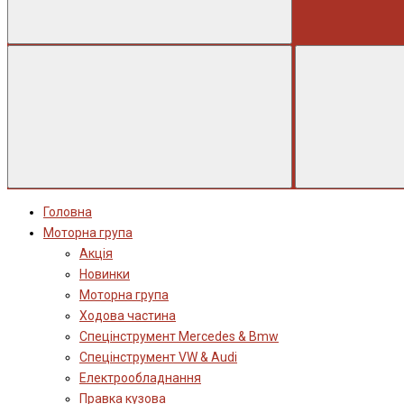
Головна
Моторна група
Акція
Новинки
Моторна група
Ходова частина
Спецінструмент Mercedes & Bmw
Спецінструмент VW & Audi
Електрообладнання
Правка кузова