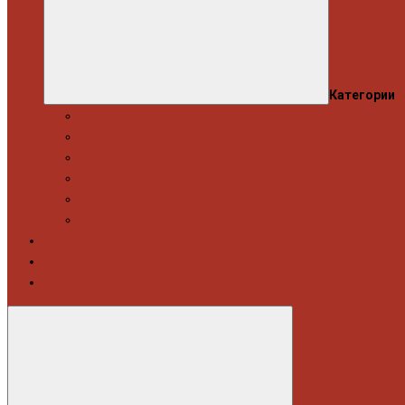
Категории
Професійний набір інструментів
Головки торцеві / Набори
Інструмент автослюсаря — ключі
Набори викруток і кліщі затискні
Біти, набори біт
Візки інструментальні і ложементи
Витратні матеріали
Акція
Новинки