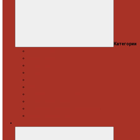
Категории
Моторна група
Ходова частина
Спецінструмент Mercedes & Bmw
Спецінструмент VW & Audi
Електрообладнання
Правка кузова
Інструмент для вантажівок
Гідравлічний інструмент
Інструмент загального призначення
Пневматичний інструмент
Автоінструмент