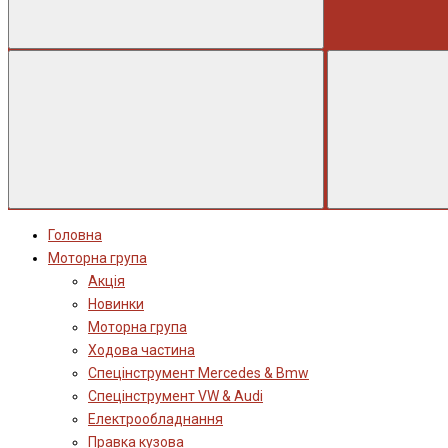
Головна
Моторна група
Акція
Новинки
Моторна група
Ходова частина
Спецінструмент Mercedes & Bmw
Спецінструмент VW & Audi
Електрообладнання
Правка кузова