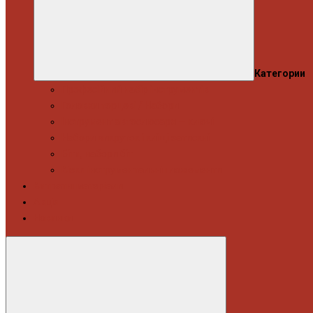
Категории
Професійний набір інструментів
Головки торцеві / Набори
Інструмент автослюсаря — ключі
Набори викруток і кліщі затискні
Біти, набори біт
Візки інструментальні і ложементи
Витратні матеріали
Акція
Новинки