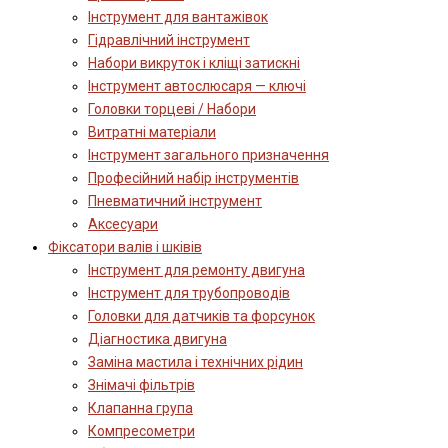
Інструмент для вантажівок
Гідравлічний інструмент
Набори викруток і кліщі затискні
Інструмент автослюсаря — ключі
Головки торцеві / Набори
Витратні матеріали
Інструмент загального призначення
Професійний набір інструментів
Пневматичний інструмент
Аксесуари
Фіксатори валів і шківів
Інструмент для ремонту двигуна
Інструмент для трубопроводів
Головки для датчиків та форсунок
Діагностика двигуна
Заміна мастила і технічних рідин
Знімачі фільтрів
Клапанна група
Компресометри