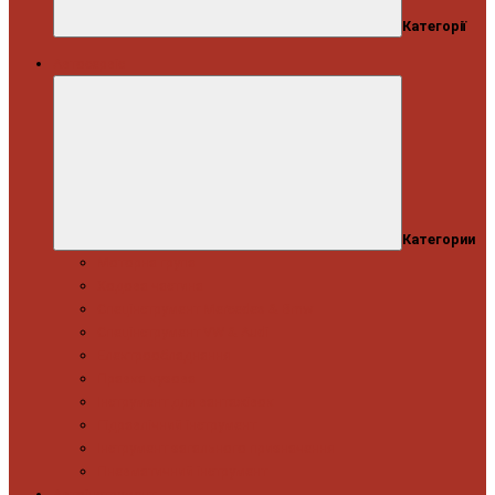
Категорії
Автосервіс
Категории
Моторна група
Ходова частина
Спецінструмент Mercedes & Bmw
Спецінструмент VW & Audi
Електрообладнання
Правка кузова
Інструмент для вантажівок
Гідравлічний інструмент
Інструмент загального призначення
Пневматичний інструмент
Автоінструмент