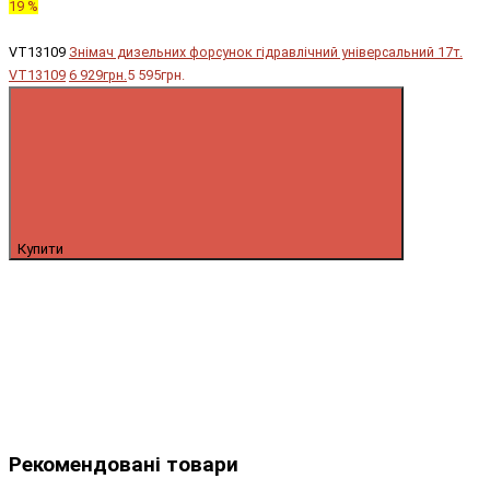
19 %
VT13109
Знімач дизельних форсунок гідравлічний універсальний 17т.
VT13109
6 929грн.
5 595грн.
Купити
Рекомендовані товари