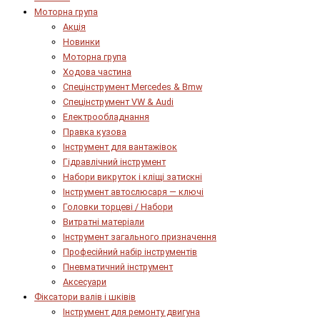
Моторна група
Акція
Новинки
Моторна група
Ходова частина
Спецінструмент Mercedes & Bmw
Спецінструмент VW & Audi
Електрообладнання
Правка кузова
Інструмент для вантажівок
Гідравлічний інструмент
Набори викруток і кліщі затискні
Інструмент автослюсаря — ключі
Головки торцеві / Набори
Витратні матеріали
Інструмент загального призначення
Професійний набір інструментів
Пневматичний інструмент
Аксесуари
Фіксатори валів і шківів
Інструмент для ремонту двигуна