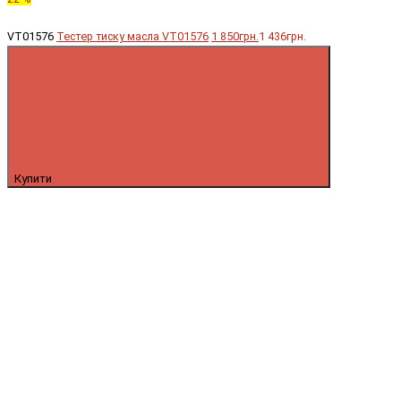
VT01576
Тестер тиску масла VT01576
1 850грн.
1 436грн.
Купити