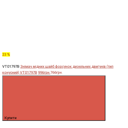
23 %
VT01797B
Знімач мідних шайб форсунок дизельних двигунів (тип
конусний) VT01797B
996грн.
766грн.
Купити