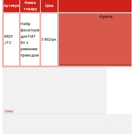
Назва
Артикул
Ціна
товару
Купити
Набір
фіксаторів
4929
для FIAT
3 862грн.
JTC
8V з
ремінним
приводом
Опис