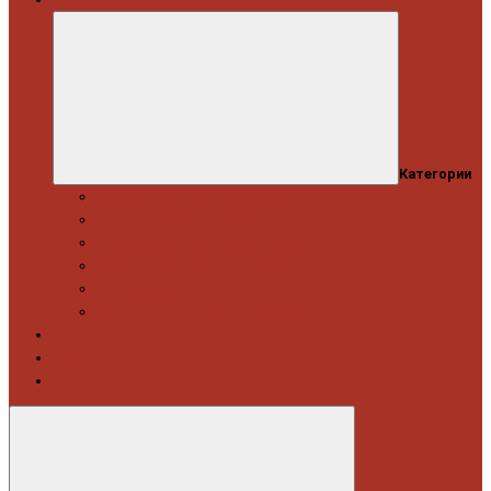
Категории
Професійний набір інструментів
Головки торцеві / Набори
Інструмент автослюсаря — ключі
Набори викруток і кліщі затискні
Біти, набори біт
Візки інструментальні і ложементи
Витратні матеріали
Акція
Новинки