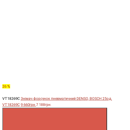
26 %
VT18269C
Знімач форсунок пневматичний DENSO, BOSCH 25од.
VT18269C
9 660грн.
7 188грн.