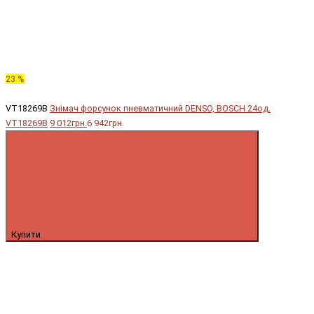
23 %
VT18269B
Знімач форсунок пневматичний DENSO, BOSCH 24од.
VT18269B
9 012грн.
6 942грн.
Купити