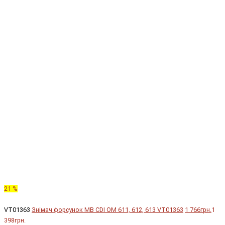
21 %
VT01363
Знімач форсунок MB CDI OM 611, 612, 613 VT01363
1 766грн.
1
398грн.