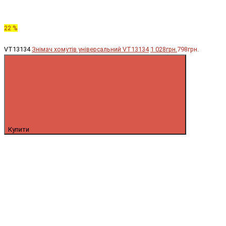
22 %
VT13134
Знімач хомутів універсальний VT13134
1 028грн.
798грн.
Купити