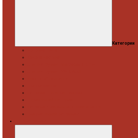
Категории
Моторна група
Ходова частина
Спецінструмент Mercedes & Bmw
Спецінструмент VW & Audi
Електрообладнання
Правка кузова
Інструмент для вантажівок
Гідравлічний інструмент
Інструмент загального призначення
Пневматичний інструмент
Автоінструмент