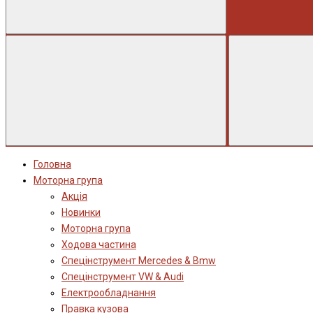
Головна
Моторна група
Акція
Новинки
Моторна група
Ходова частина
Спецінструмент Mercedes & Bmw
Спецінструмент VW & Audi
Електрообладнання
Правка кузова