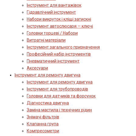
Інструмент для вантажівок
Гідравлічний інструмент
Набори викруток і кліщі затискні
Інструмент автослюсаря — ключі
Головки торцеві / Набори
Витратні матеріали
Інструмент загального призначення
Професійний набір інструментів
Пневматичний інструмент
Аксесуари
Інструмент для ремонту двигуна
Інструмент для ремонту двигуна
Інструмент для трубопроводів
Головки для датчиків та форсунок
Діагностика двигуна
Заміна мастила і технічних рідин
Знімачі фільтрів
Клапанна група
Компресометри