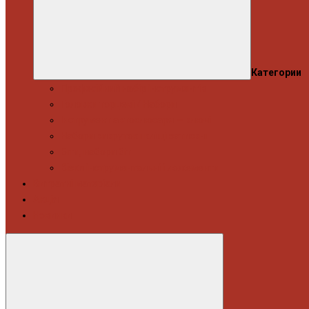
Категории
Професійний набір інструментів
Головки торцеві / Набори
Інструмент автослюсаря — ключі
Набори викруток і кліщі затискні
Біти, набори біт
Візки інструментальні і ложементи
Витратні матеріали
Акція
Новинки