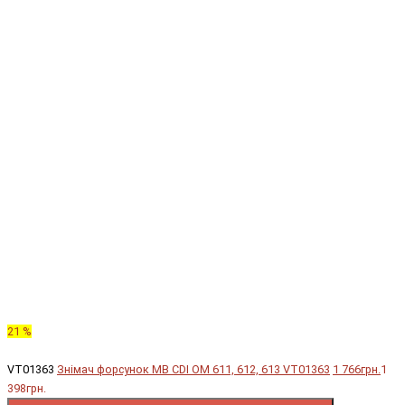
21 %
VT01363
Знімач форсунок MB CDI OM 611, 612, 613 VT01363
1 766грн.
1
398грн.