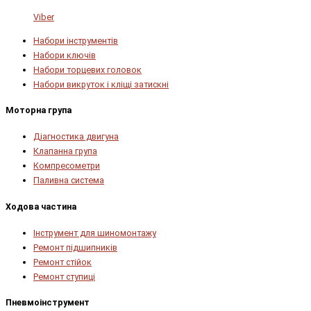
Viber
Набори інструментів
Набори ключів
Набори торцевих головок
Набори викруток і кліщі затискні
Моторна група
Діагностика двигуна
Клапанна група
Компресометри
Паливна система
Ходова частина
Інструмент для шиномонтажу
Ремонт підшипників
Ремонт стійок
Ремонт ступиці
Пневмоінструмент