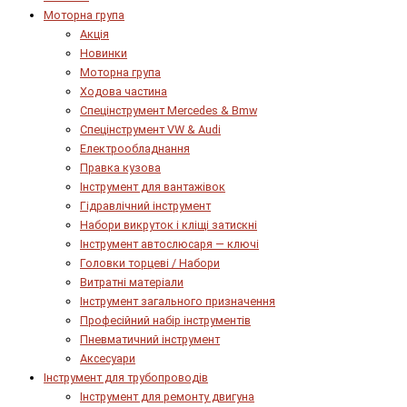
Моторна група
Акція
Новинки
Моторна група
Ходова частина
Спецінструмент Mercedes & Bmw
Спецінструмент VW & Audi
Електрообладнання
Правка кузова
Інструмент для вантажівок
Гідравлічний інструмент
Набори викруток і кліщі затискні
Інструмент автослюсаря — ключі
Головки торцеві / Набори
Витратні матеріали
Інструмент загального призначення
Професійний набір інструментів
Пневматичний інструмент
Аксесуари
Інструмент для трубопроводів
Інструмент для ремонту двигуна