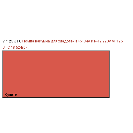
VP125 JTC
Помпа вакумна для хладогенів R-134A и R-12 220V VP125
JTC
18 624грн.
Купити