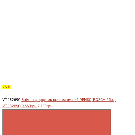
26 %
VT18269C
Знімач форсунок пневматичний DENSO, BOSCH 25од.
VT18269C
9 660грн.
7 188грн.