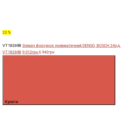
23 %
VT18269B
Знімач форсунок пневматичний DENSO, BOSCH 24од.
VT18269B
9 012грн.
6 942грн.
Купити