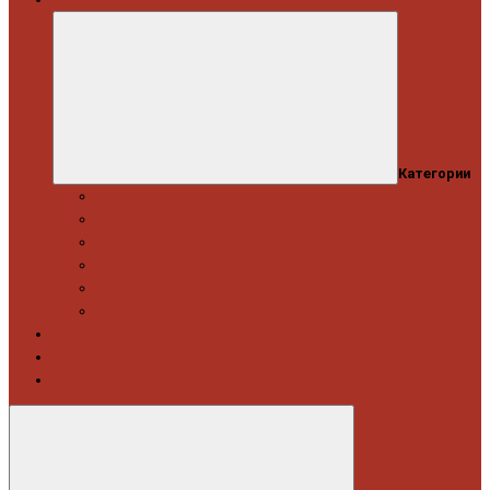
Категории
Професійний набір інструментів
Головки торцеві / Набори
Інструмент автослюсаря — ключі
Набори викруток і кліщі затискні
Біти, набори біт
Візки інструментальні і ложементи
Витратні матеріали
Акція
Новинки