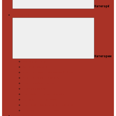
Категорії
Автосервіс
Категории
Моторна група
Ходова частина
Спецінструмент Mercedes & Bmw
Спецінструмент VW & Audi
Електрообладнання
Правка кузова
Інструмент для вантажівок
Гідравлічний інструмент
Інструмент загального призначення
Пневматичний інструмент
Автоінструмент