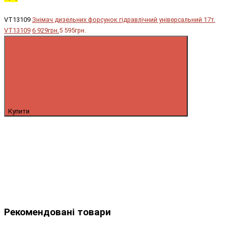
VT13109
Знімач дизельних форсунок гідравлічний універсальний 17т.
VT13109
6 929грн.
5 595грн.
Купити
Рекомендовані товари