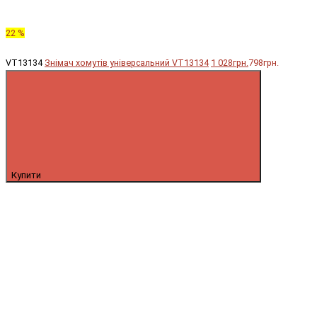
22 %
VT13134
Знімач хомутів універсальний VT13134
1 028грн.
798грн.
Купити