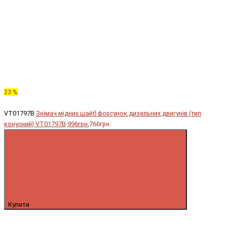
23 %
VT01797B
Знімач мідних шайб форсунок дизельних двигунів (тип
конусний) VT01797B
996грн.
766грн.
Купити