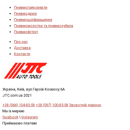
Пневмогайковерти
Пневмодрилі
Пневмошліфмашинки
Пневмомолотки та пневмозубила
Пневмофітінгі
Про нас
Доставка
Контакти
Україна, Київ, вул.Героїв Космосу 6А
JTC.com.ua 2021
+38 (066) 104-85-58
+38 (097) 100-85-58
Зворотній дзвінок
Мы в мережі
facebook
\
Instagram
Приймаємо платежі