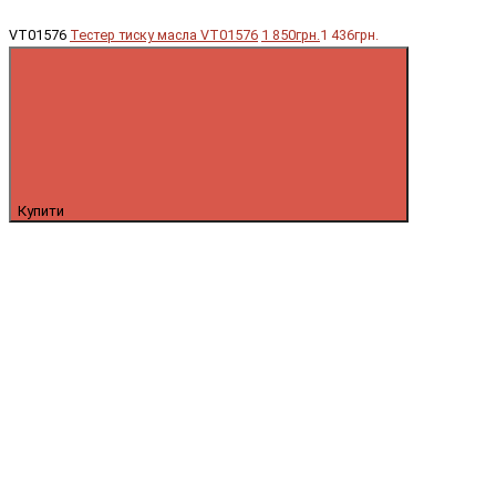
VT01576
Тестер тиску масла VT01576
1 850грн.
1 436грн.
Купити