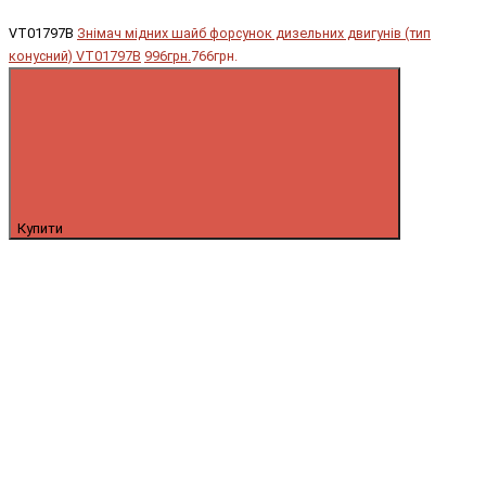
VT01797B
Знімач мідних шайб форсунок дизельних двигунів (тип
конусний) VT01797B
996грн.
766грн.
Купити