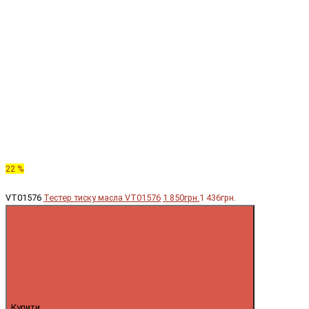
22 %
VT01576
Тестер тиску масла VT01576
1 850грн.
1 436грн.
Купити