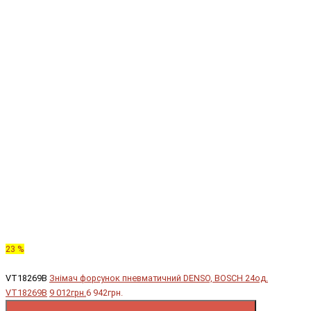
23 %
VT18269B
Знімач форсунок пневматичний DENSO, BOSCH 24од.
VT18269B
9 012грн.
6 942грн.