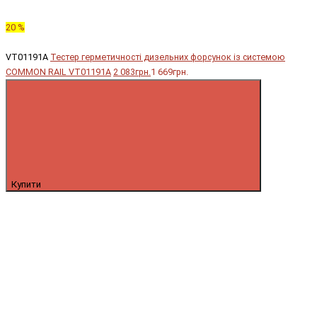
20 %
VT01191A
Тестер герметичності дизельних форсунок із системою
COMMON RAIL VT01191A
2 083грн.
1 669грн.
Купити