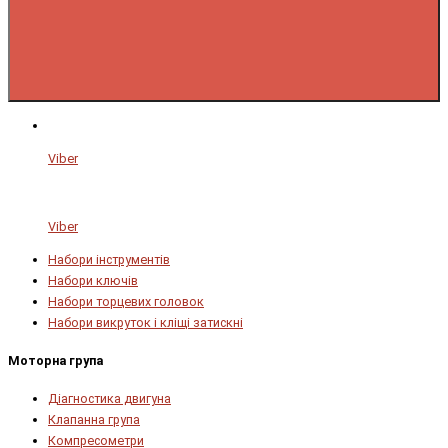
Viber
Viber
Набори інструментів
Набори ключів
Набори торцевих головок
Набори викруток і кліщі затискні
Моторна група
Діагностика двигуна
Клапанна група
Компресометри