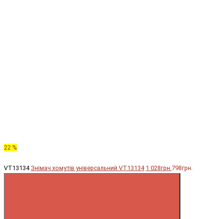
22 %
VT13134
Знімач хомутів універсальний VT13134
1 028грн.
798грн.