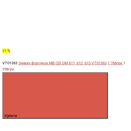
21 %
VT01363
Знімач форсунок MB CDI OM 611, 612, 613 VT01363
1 766грн.
1
398грн.
Купити