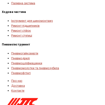
Паливна система
Ходова частина
Інструмент для шиномонтажу
Ремонт підшипників
Ремонт стійок
Ремонт ступиці
Пневмоінструмент
Пневмогайковерти
Пневмодрилі
Пневмошліфмашинки
Пневмомолотки та пневмозубила
Пневмофітінгі
Про нас
Доставка
Контакти