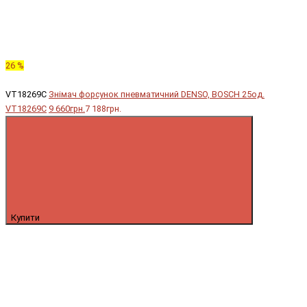
26 %
VT18269C
Знімач форсунок пневматичний DENSO, BOSCH 25од.
VT18269C
9 660грн.
7 188грн.
Купити