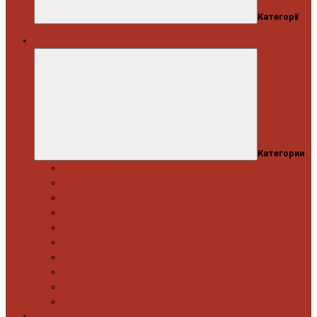
Категорії
Автосервіс
Категории
Моторна група
Ходова частина
Спецінструмент Mercedes & Bmw
Спецінструмент VW & Audi
Електрообладнання
Правка кузова
Інструмент для вантажівок
Гідравлічний інструмент
Інструмент загального призначення
Пневматичний інструмент
Автоінструмент