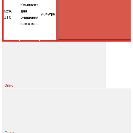
Комплект
6236
для
9 049грн.
JTC
очищення
інжектора
Опис
Опис