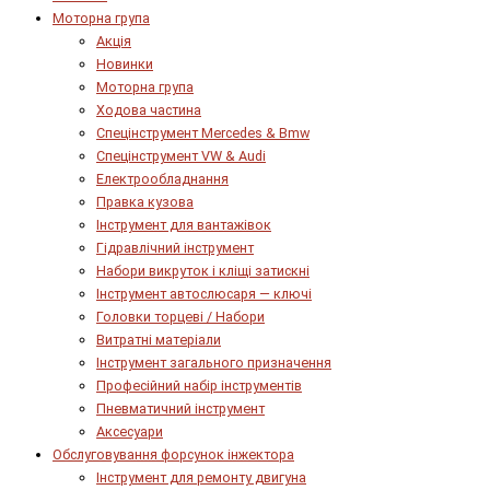
Моторна група
Акція
Новинки
Моторна група
Ходова частина
Спецінструмент Mercedes & Bmw
Спецінструмент VW & Audi
Електрообладнання
Правка кузова
Інструмент для вантажівок
Гідравлічний інструмент
Набори викруток і кліщі затискні
Інструмент автослюсаря — ключі
Головки торцеві / Набори
Витратні матеріали
Інструмент загального призначення
Професійний набір інструментів
Пневматичний інструмент
Аксесуари
Обслуговування форсунок інжектора
Інструмент для ремонту двигуна