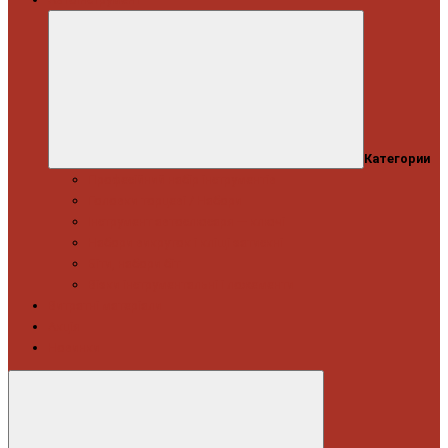
Категории
Професійний набір інструментів
Головки торцеві / Набори
Інструмент автослюсаря — ключі
Набори викруток і кліщі затискні
Біти, набори біт
Візки інструментальні і ложементи
Витратні матеріали
Акція
Новинки