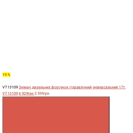
19 %
VT13109
Знімач дизельних форсунок гідравлічний універсальний 17т.
VT13109
6 929грн.
5 595грн.