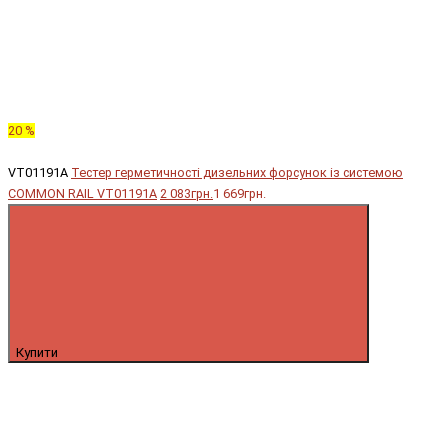
20 %
VT01191A
Тестер герметичності дизельних форсунок із системою
COMMON RAIL VT01191A
2 083грн.
1 669грн.
Купити