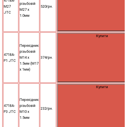
4718A-
різьбовій
M27
520грн.
M27 х
JTC
1.0мм
Купити
Перехідник
різьбовій
4718A-
M14 х
374грн.
P1 JTC
1.5мм (М17
х 1мм)
Купити
Перехідник
4718A-
різьбовій
232грн.
P3 JTC
M10 х
1.5мм