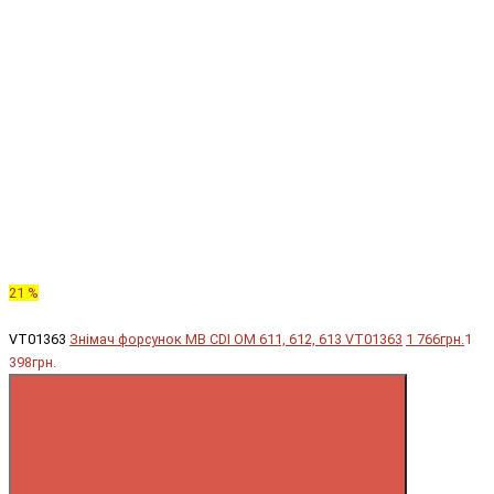
21 %
VT01363
Знімач форсунок MB CDI OM 611, 612, 613 VT01363
1 766грн.
1
398грн.