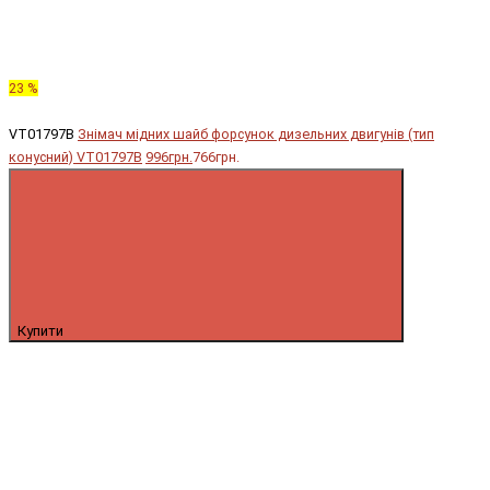
23 %
VT01797B
Знімач мідних шайб форсунок дизельних двигунів (тип
конусний) VT01797B
996грн.
766грн.
Купити