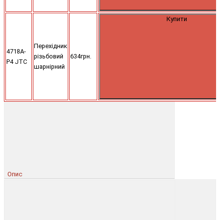
Купити
Перехідник
4718A-
різьбовий
634грн.
P4 JTC
шарнірний
Опис