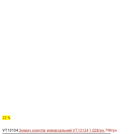
22 %
VT13134
Знімач хомутів універсальний VT13134
1 028грн.
798грн.