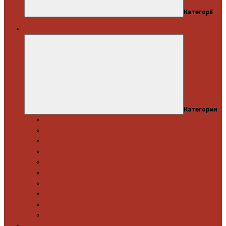
Категорії
Автосервіс
Категории
Моторна група
Ходова частина
Спецінструмент Mercedes & Bmw
Спецінструмент VW & Audi
Електрообладнання
Правка кузова
Інструмент для вантажівок
Гідравлічний інструмент
Інструмент загального призначення
Пневматичний інструмент
Автоінструмент