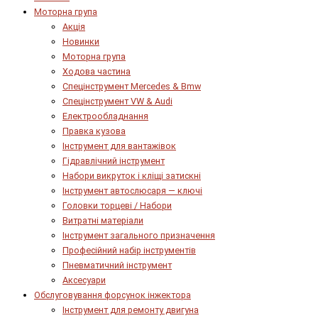
Моторна група
Акція
Новинки
Моторна група
Ходова частина
Спецінструмент Mercedes & Bmw
Спецінструмент VW & Audi
Електрообладнання
Правка кузова
Інструмент для вантажівок
Гідравлічний інструмент
Набори викруток і кліщі затискні
Інструмент автослюсаря — ключі
Головки торцеві / Набори
Витратні матеріали
Інструмент загального призначення
Професійний набір інструментів
Пневматичний інструмент
Аксесуари
Обслуговування форсунок інжектора
Інструмент для ремонту двигуна