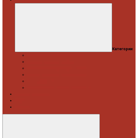
Категории
Професійний набір інструментів
Головки торцеві / Набори
Інструмент автослюсаря — ключі
Набори викруток і кліщі затискні
Біти, набори біт
Візки інструментальні і ложементи
Витратні матеріали
Акція
Новинки