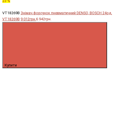
23 %
VT18269B
Знімач форсунок пневматичний DENSO, BOSCH 24од.
VT18269B
9 012грн.
6 942грн.
Купити