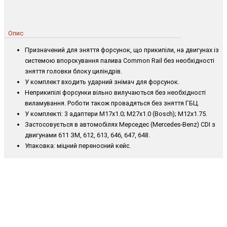
Опис
Призначений для зняття форсунок, що прикипіли, на двигунах із
системою впорскування палива Common Rail без необхідності
зняття головки блоку циліндрів.
У комплект входить ударний знімач для форсунок.
Неприкипілі форсунки вільно вилучаються без необхідності
виламування. Роботи також провадяться без зняття ГБЦ.
У комплекті: 3 адаптери М17х1.0; М27х1.0 (Bosch); М12х1.75.
Застосовується в автомобілях Мерседес (Mercedes-Benz) CDI з
двигунами 611 ЗМ, 612, 613, 646, 647, 648.
Упаковка: міцний переносний кейс.