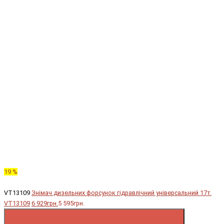
19 %
VT13109
Знімач дизельних форсунок гідравлічний універсальний 17т.
VT13109
6 929грн.
5 595грн.