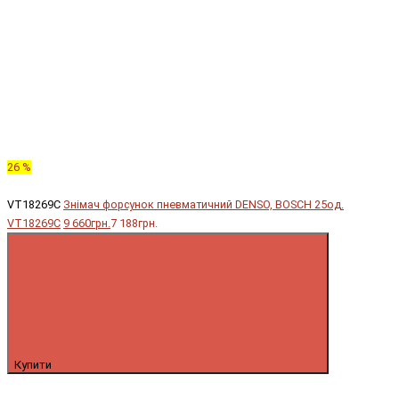
26 %
VT18269C
Знімач форсунок пневматичний DENSO, BOSCH 25од.
VT18269C
9 660грн.
7 188грн.
Купити