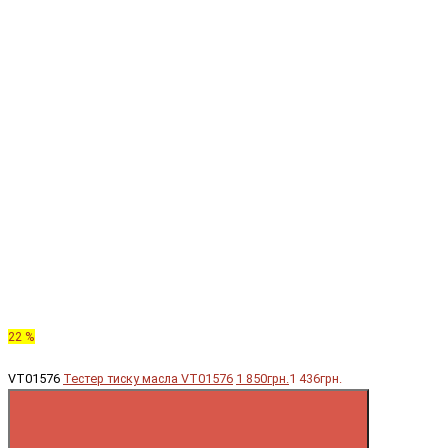
22 %
VT01576
Тестер тиску масла VT01576
1 850грн.
1 436грн.