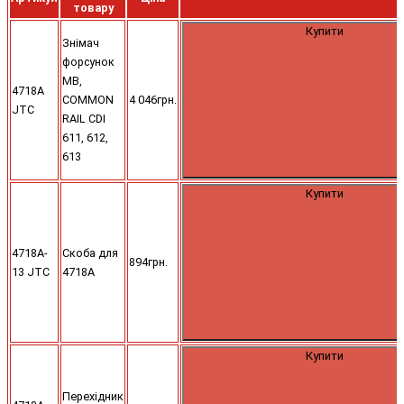
товару
Купити
Знімач
форсунок
MB,
4718A
COMMON
4 046грн.
JTC
RAIL CDI
611, 612,
613
Купити
4718A-
Скоба для
894грн.
13 JTC
4718A
Купити
Перехідник