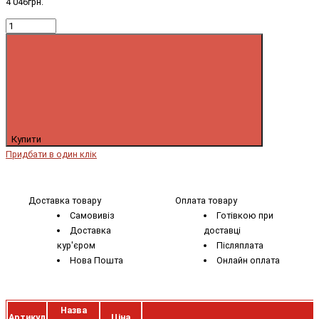
4 046грн.
Купити
Придбати в один клік
Доставка товару
Оплата товару
Самовивіз
Готівкою при
Доставка
доставці
кур'єром
Післяплата
Нова Пошта
Онлайн оплата
Назва
Артикул
Ціна