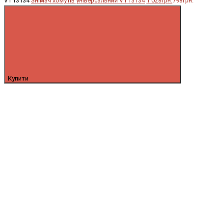
VT13134
Знімач хомутів універсальний VT13134
1 028грн.
798грн.
Купити