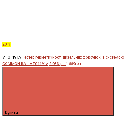
20 %
VT01191A
Тестер герметичності дизельних форсунок із системою
COMMON RAIL VT01191A
2 083грн.
1 669грн.
Купити