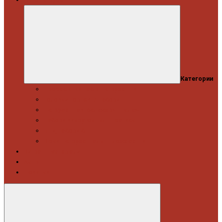
Категории
Професійний набір інструментів
Головки торцеві / Набори
Інструмент автослюсаря — ключі
Набори викруток і кліщі затискні
Біти, набори біт
Візки інструментальні і ложементи
Витратні матеріали
Акція
Новинки