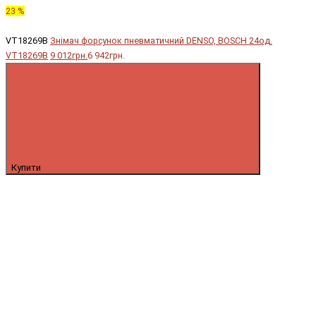
23 %
VT18269B
Знімач форсунок пневматичний DENSO, BOSCH 24од.
VT18269B
9 012грн.
6 942грн.
Купити