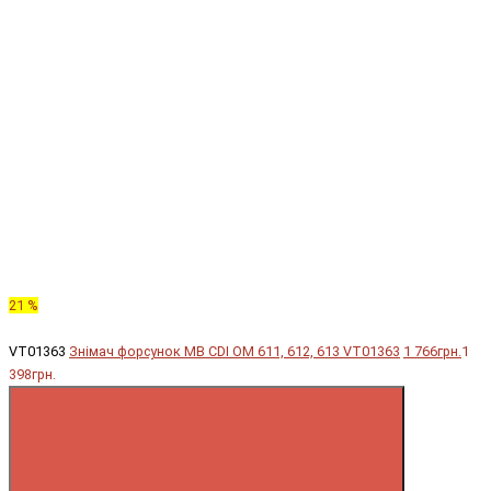
21 %
VT01363
Знімач форсунок MB CDI OM 611, 612, 613 VT01363
1 766грн.
1
398грн.