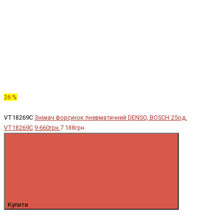
26 %
VT18269C
Знімач форсунок пневматичний DENSO, BOSCH 25од.
VT18269C
9 660грн.
7 188грн.
Купити