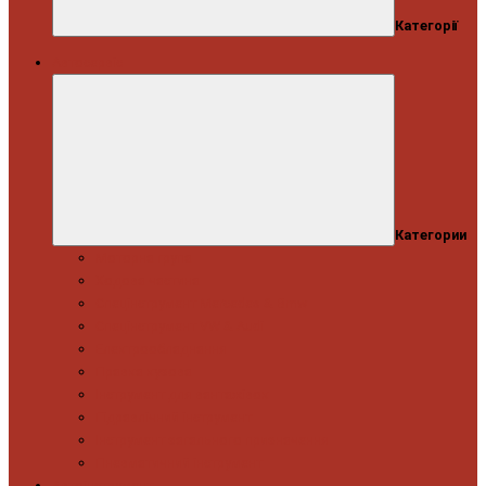
Категорії
Автосервіс
Категории
Моторна група
Ходова частина
Спецінструмент Mercedes & Bmw
Спецінструмент VW & Audi
Електрообладнання
Правка кузова
Інструмент для вантажівок
Гідравлічний інструмент
Інструмент загального призначення
Пневматичний інструмент
Автоінструмент