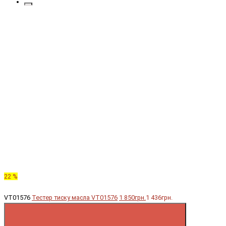
22 %
VT01576
Тестер тиску масла VT01576
1 850грн.
1 436грн.