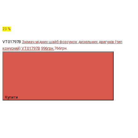
23 %
VT01797B
Знімач мідних шайб форсунок дизельних двигунів (тип
конусний) VT01797B
996грн.
766грн.
Купити