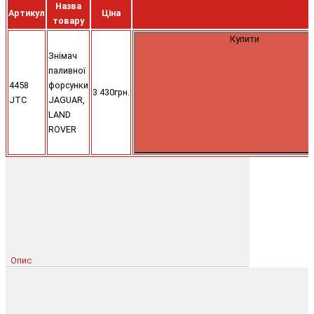
Назва
Артикул
Ціна
товару
Купити
Знімач
паливної
4458
форсунки
3 430грн.
JTC
JAGUAR,
LAND
ROVER
Опис