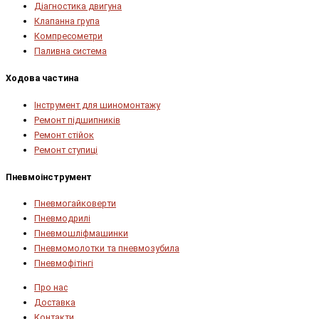
Діагностика двигуна
Клапанна група
Компресометри
Паливна система
Ходова частина
Інструмент для шиномонтажу
Ремонт підшипників
Ремонт стійок
Ремонт ступиці
Пневмоінструмент
Пневмогайковерти
Пневмодрилі
Пневмошліфмашинки
Пневмомолотки та пневмозубила
Пневмофітінгі
Про нас
Доставка
Контакти