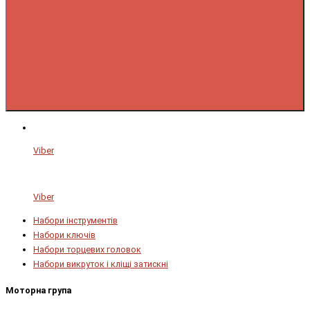
Viber
Viber
Набори інструментів
Набори ключів
Набори торцевих головок
Набори викруток і кліщі затискні
Моторна група