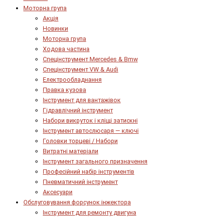
Моторна група
Акція
Новинки
Моторна група
Ходова частина
Спецінструмент Mercedes & Bmw
Спецінструмент VW & Audi
Електрообладнання
Правка кузова
Інструмент для вантажівок
Гідравлічний інструмент
Набори викруток і кліщі затискні
Інструмент автослюсаря — ключі
Головки торцеві / Набори
Витратні матеріали
Інструмент загального призначення
Професійний набір інструментів
Пневматичний інструмент
Аксесуари
Обслуговування форсунок інжектора
Інструмент для ремонту двигуна