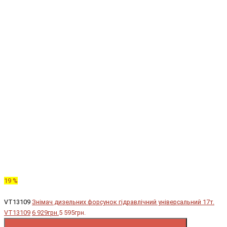
19 %
VT13109
Знімач дизельних форсунок гідравлічний універсальний 17т.
VT13109
6 929грн.
5 595грн.