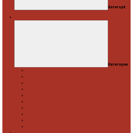
Категорії
Автосервіс
Категории
Моторна група
Ходова частина
Спецінструмент Mercedes & Bmw
Спецінструмент VW & Audi
Електрообладнання
Правка кузова
Інструмент для вантажівок
Гідравлічний інструмент
Інструмент загального призначення
Пневматичний інструмент
Автоінструмент