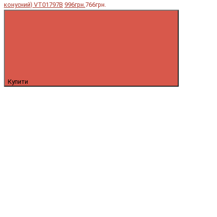
конусний) VT01797B
996грн.
766грн.
Купити