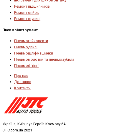
Інструмент для шиномонтажу
Ремонт підшипників
Ремонт стійок
Ремонт ступиці
Пневмоінструмент
Пневмогайковерти
Пневмодрилі
Пневмошліфмашинки
Пневмомолотки та пневмозубила
Пневмофітінгі
Про нас
Доставка
Контакти
Україна, Київ, вул.Героїв Космосу 6А
JTC.com.ua 2021