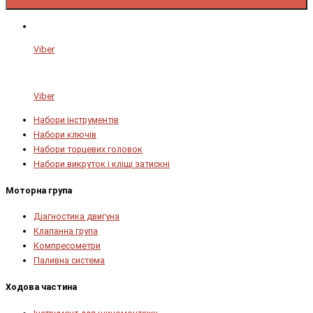
Viber
Viber
Набори інструментів
Набори ключів
Набори торцевих головок
Набори викруток і кліщі затискні
Моторна група
Діагностика двигуна
Клапанна група
Компресометри
Паливна система
Ходова частина