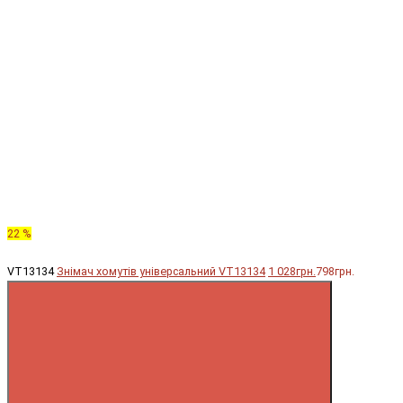
22 %
VT13134
Знімач хомутів універсальний VT13134
1 028грн.
798грн.