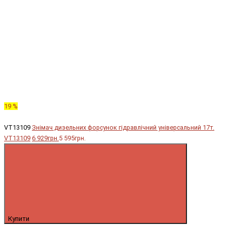
19 %
VT13109
Знімач дизельних форсунок гідравлічний універсальний 17т.
VT13109
6 929грн.
5 595грн.
Купити