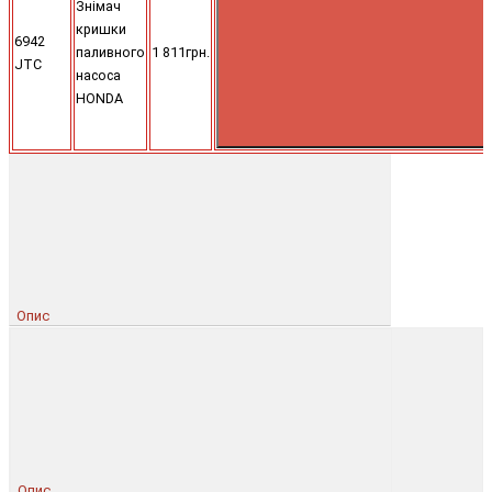
Знімач
кришки
6942
паливного
1 811грн.
JTC
насоса
HONDA
Опис
Опис