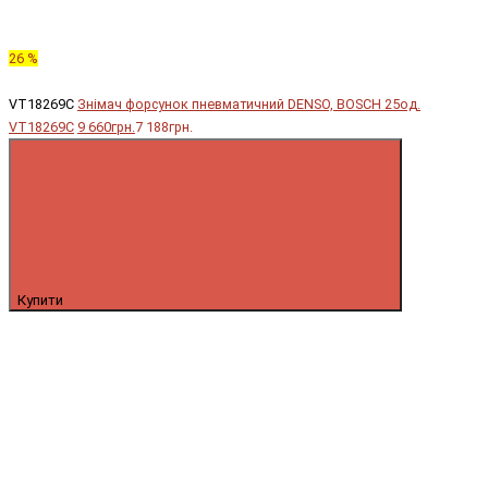
26 %
VT18269C
Знімач форсунок пневматичний DENSO, BOSCH 25од.
VT18269C
9 660грн.
7 188грн.
Купити