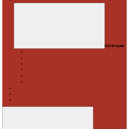
Категории
Професійний набір інструментів
Головки торцеві / Набори
Інструмент автослюсаря — ключі
Набори викруток і кліщі затискні
Біти, набори біт
Візки інструментальні і ложементи
Витратні матеріали
Акція
Новинки