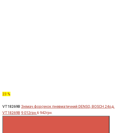
23 %
VT18269B
Знімач форсунок пневматичний DENSO, BOSCH 24од.
VT18269B
9 012грн.
6 942грн.