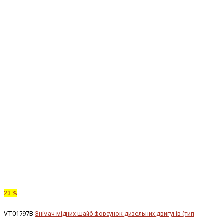
23 %
VT01797B
Знімач мідних шайб форсунок дизельних двигунів (тип