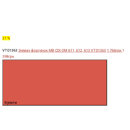
21 %
VT01363
Знімач форсунок MB CDI OM 611, 612, 613 VT01363
1 766грн.
1
398грн.
Купити