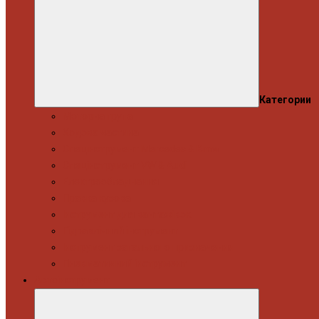
Категории
Моторна група
Ходова частина
Спецінструмент Mercedes & Bmw
Спецінструмент VW & Audi
Електрообладнання
Правка кузова
Інструмент для вантажівок
Гідравлічний інструмент
Інструмент загального призначення
Пневматичний інструмент
Автоінструмент