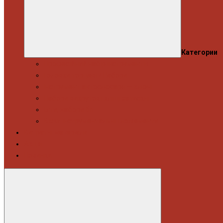
Категории
Професійний набір інструментів
Головки торцеві / Набори
Інструмент автослюсаря — ключі
Набори викруток і кліщі затискні
Біти, набори біт
Візки інструментальні і ложементи
Витратні матеріали
Акція
Новинки