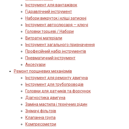
Інструмент для вантажівок
Гідравлічний інструмент
Набори викруток і кліщі затискні
Інструмент автослюсаря — ключі
Головки торцеві / Набори
Витратні матеріали
Інструмент загального призначення
Професійний набір інструментів
Пневматичний інструмент
Аксесуари
Ремонт поршневих механізмів
Інструмент для ремонту двигуна
Інструмент для трубопроводів
Головки для датчиків та форсунок
Діагностика двигуна
Заміна мастила і технічних рідин
Знімачі фільтрів
Клапанна група
Компресометри