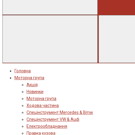
Головна
Моторна група
Акція
Новинки
Моторна група
Ходова частина
Спецінструмент Mercedes & Bmw
Спецінструмент VW & Audi
Електрообладнання
Правка кузова