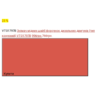
23 %
VT01797B
Знімач мідних шайб форсунок дизельних двигунів (тип
конусний) VT01797B
996грн.
766грн.
Купити