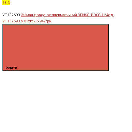
23 %
VT18269B
Знімач форсунок пневматичний DENSO, BOSCH 24од.
VT18269B
9 012грн.
6 942грн.
Купити