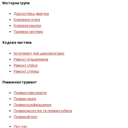
Моторна група
Діагностика двигуна
Клапанна група
Компресометри
Паливна система
Ходова частина
Інструмент для шиномонтажу
Ремонт підшипників
Ремонт стійок
Ремонт ступиці
Пневмоінструмент
Пневмогайковерти
Пневмодрилі
Пневмошліфмашинки
Пневмомолотки та пневмозубила
Пневмофітінгі
Про нас