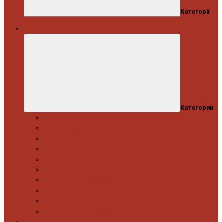
Категорії
Автосервіс
Категории
Моторна група
Ходова частина
Спецінструмент Mercedes & Bmw
Спецінструмент VW & Audi
Електрообладнання
Правка кузова
Інструмент для вантажівок
Гідравлічний інструмент
Інструмент загального призначення
Пневматичний інструмент
Автоінструмент