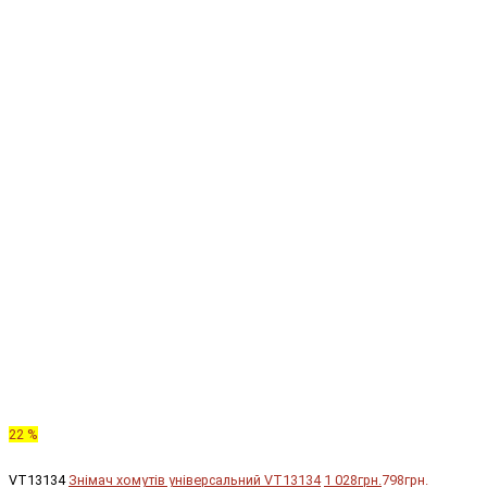
22 %
VT13134
Знімач хомутів універсальний VT13134
1 028грн.
798грн.