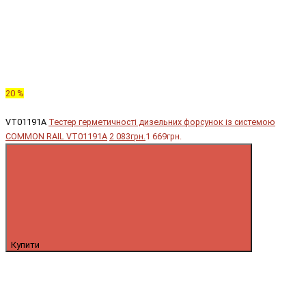
20 %
VT01191A
Тестер герметичності дизельних форсунок із системою
COMMON RAIL VT01191A
2 083грн.
1 669грн.
Купити