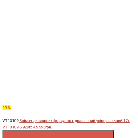
19 %
VT13109
Знімач дизельних форсунок гідравлічний універсальний 17т.
VT13109
6 929грн.
5 595грн.