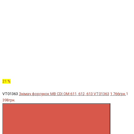
21 %
VT01363
Знімач форсунок MB CDI OM 611, 612, 613 VT01363
1 766грн.
1
398грн.