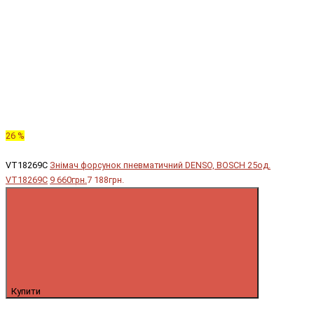
26 %
VT18269C
Знімач форсунок пневматичний DENSO, BOSCH 25од.
VT18269C
9 660грн.
7 188грн.
Купити