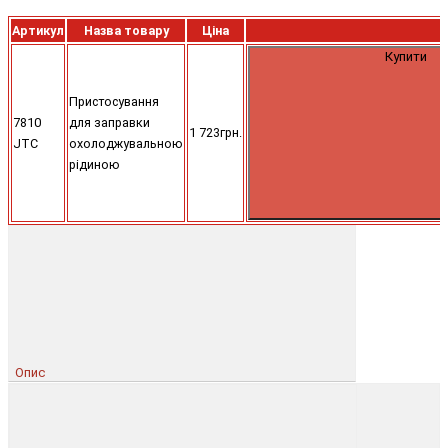
Артикул
Назва товару
Ціна
Купити
Пристосування
7810
для заправки
1 723грн.
JTC
охолоджувальною
рідиною
Опис