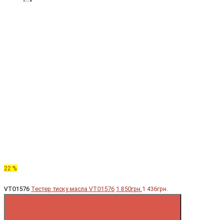
22 %
VT01576
Тестер тиску масла VT01576
1 850грн.
1 436грн.