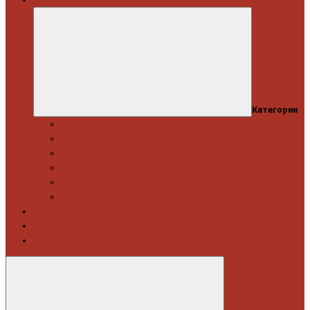
Категории
Професійний набір інструментів
Головки торцеві / Набори
Інструмент автослюсаря — ключі
Набори викруток і кліщі затискні
Біти, набори біт
Візки інструментальні і ложементи
Витратні матеріали
Акція
Новинки