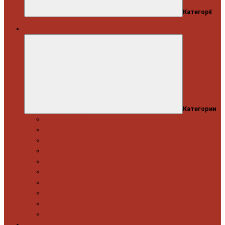
Категорії
Автосервіс
Категории
Моторна група
Ходова частина
Спецінструмент Mercedes & Bmw
Спецінструмент VW & Audi
Електрообладнання
Правка кузова
Інструмент для вантажівок
Гідравлічний інструмент
Інструмент загального призначення
Пневматичний інструмент
Автоінструмент