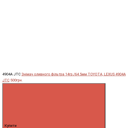
4904A JTC
Знімач оливного фільтра 14гр./64.5мм TOYOTA, LEXUS 4904A
JTC
500грн.
Купити