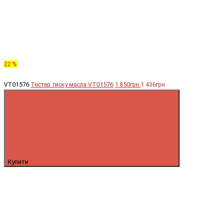
22 %
VT01576
Тестер тиску масла VT01576
1 850грн.
1 436грн.
Купити