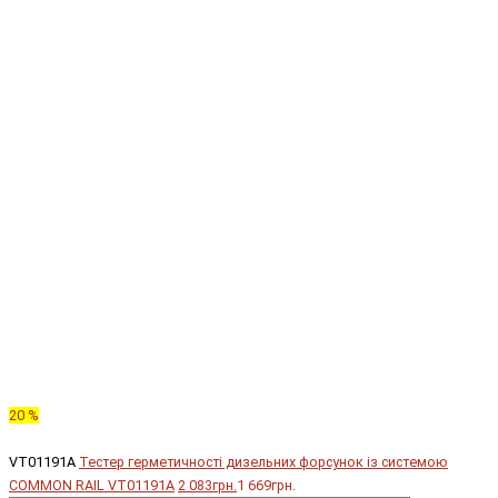
20 %
VT01191A
Тестер герметичності дизельних форсунок із системою
COMMON RAIL VT01191A
2 083грн.
1 669грн.