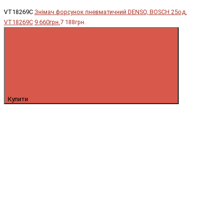
VT18269C
Знімач форсунок пневматичний DENSO, BOSCH 25од.
VT18269C
9 660грн.
7 188грн.
Купити