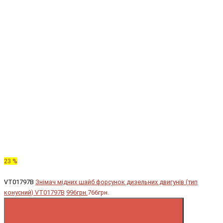
23 %
VT01797B
Знімач мідних шайб форсунок дизельних двигунів (тип
конусний) VT01797B
996грн.
766грн.