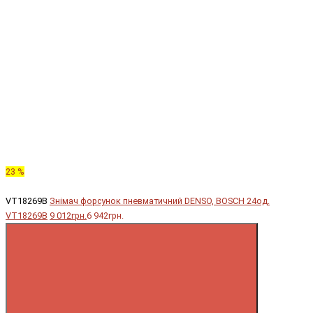
23 %
VT18269B
Знімач форсунок пневматичний DENSO, BOSCH 24од.
VT18269B
9 012грн.
6 942грн.