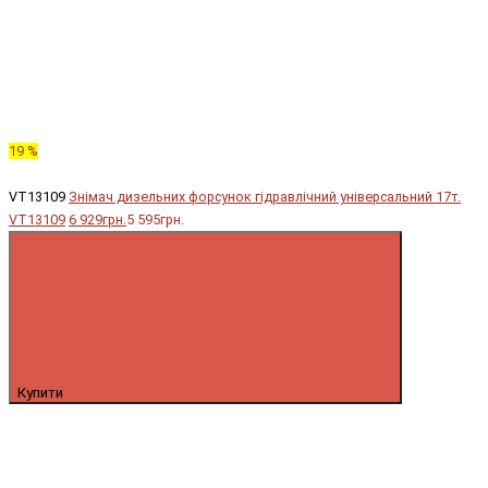
19 %
VT13109
Знімач дизельних форсунок гідравлічний універсальний 17т.
VT13109
6 929грн.
5 595грн.
Купити