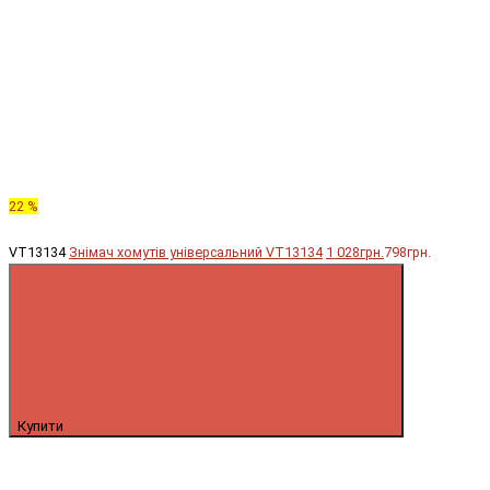
22 %
VT13134
Знімач хомутів універсальний VT13134
1 028грн.
798грн.
Купити