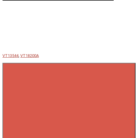
VT13544
,
VT18200A