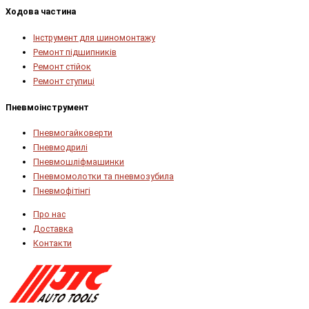
Ходова частина
Інструмент для шиномонтажу
Ремонт підшипників
Ремонт стійок
Ремонт ступиці
Пневмоінструмент
Пневмогайковерти
Пневмодрилі
Пневмошліфмашинки
Пневмомолотки та пневмозубила
Пневмофітінгі
Про нас
Доставка
Контакти