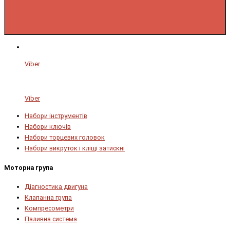
Viber
Viber
Набори інструментів
Набори ключів
Набори торцевих головок
Набори викруток і кліщі затискні
Моторна група
Діагностика двигуна
Клапанна група
Компресометри
Паливна система