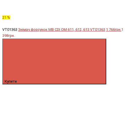
21 %
VT01363
Знімач форсунок MB CDI OM 611, 612, 613 VT01363
1 766грн.
1
398грн.
Купити