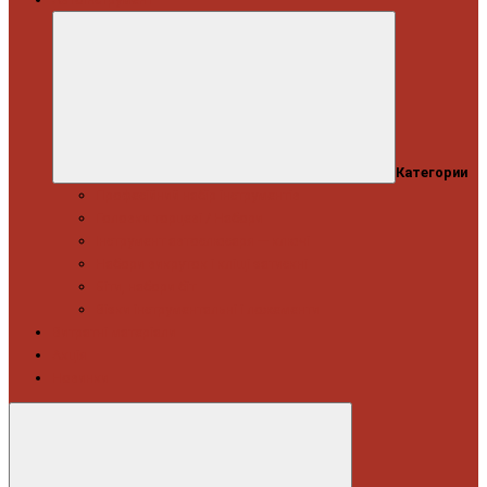
Категории
Професійний набір інструментів
Головки торцеві / Набори
Інструмент автослюсаря — ключі
Набори викруток і кліщі затискні
Біти, набори біт
Візки інструментальні і ложементи
Витратні матеріали
Акція
Новинки