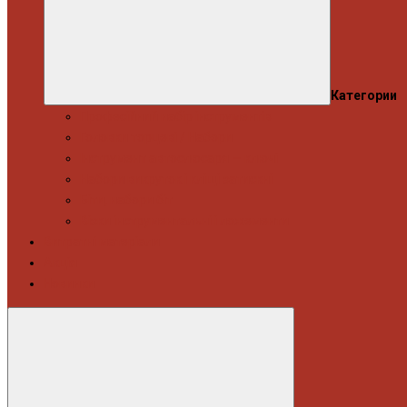
Категории
Професійний набір інструментів
Головки торцеві / Набори
Інструмент автослюсаря — ключі
Набори викруток і кліщі затискні
Біти, набори біт
Візки інструментальні і ложементи
Витратні матеріали
Акція
Новинки