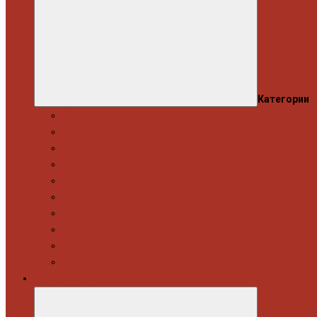
Категории
Моторна група
Ходова частина
Спецінструмент Mercedes & Bmw
Спецінструмент VW & Audi
Електрообладнання
Правка кузова
Інструмент для вантажівок
Гідравлічний інструмент
Інструмент загального призначення
Пневматичний інструмент
Автоінструмент