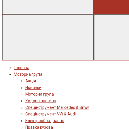
Головна
Моторна група
Акція
Новинки
Моторна група
Ходова частина
Спецінструмент Mercedes & Bmw
Спецінструмент VW & Audi
Електрообладнання
Правка кузова