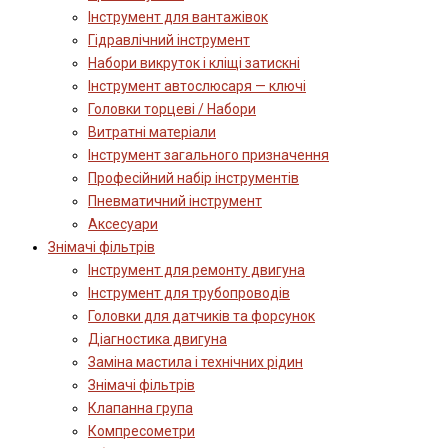
Інструмент для вантажівок
Гідравлічний інструмент
Набори викруток і кліщі затискні
Інструмент автослюсаря — ключі
Головки торцеві / Набори
Витратні матеріали
Інструмент загального призначення
Професійний набір інструментів
Пневматичний інструмент
Аксесуари
Знімачі фільтрів
Інструмент для ремонту двигуна
Інструмент для трубопроводів
Головки для датчиків та форсунок
Діагностика двигуна
Заміна мастила і технічних рідин
Знімачі фільтрів
Клапанна група
Компресометри