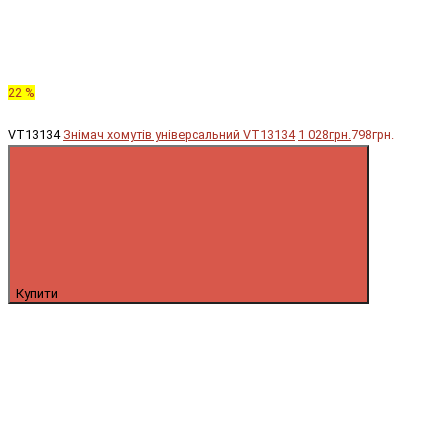
22 %
VT13134
Знімач хомутів універсальний VT13134
1 028грн.
798грн.
Купити