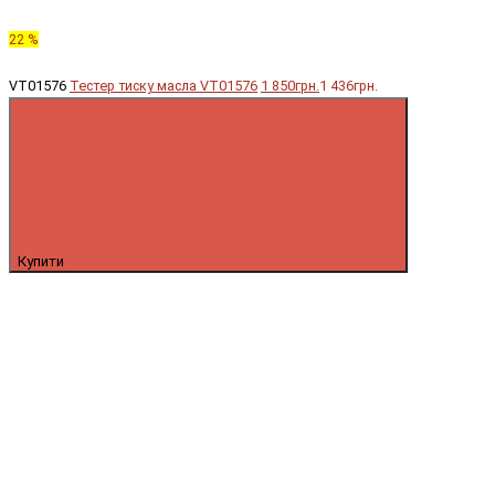
22 %
VT01576
Тестер тиску масла VT01576
1 850грн.
1 436грн.
Купити