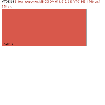
VT01363
Знімач форсунок MB CDI OM 611, 612, 613 VT01363
1 766грн.
1
398грн.
Купити