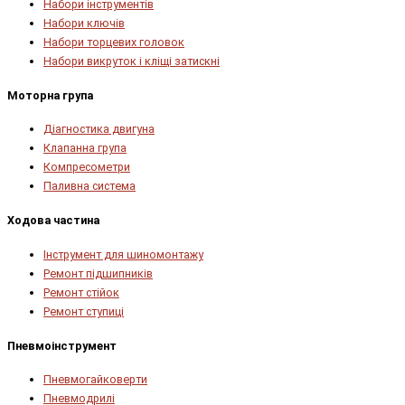
Набори інструментів
Набори ключів
Набори торцевих головок
Набори викруток і кліщі затискні
Моторна група
Діагностика двигуна
Клапанна група
Компресометри
Паливна система
Ходова частина
Інструмент для шиномонтажу
Ремонт підшипників
Ремонт стійок
Ремонт ступиці
Пневмоінструмент
Пневмогайковерти
Пневмодрилі