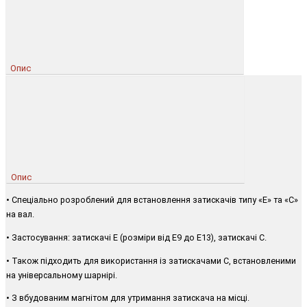
Опис
Опис
• Спеціально розроблений для встановлення затискачів типу «E» та «C»
на вал.
• Застосування: затискачі E (розміри від E9 до E13), затискачі C.
• Також підходить для використання із затискачами C, встановленими
на універсальному шарнірі.
• З вбудованим магнітом для утримання затискача на місці.