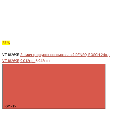
23 %
VT18269B
Знімач форсунок пневматичний DENSO, BOSCH 24од.
VT18269B
9 012грн.
6 942грн.
Купити