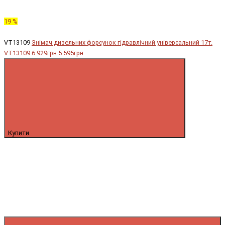
19 %
VT13109
Знімач дизельних форсунок гідравлічний універсальний 17т.
VT13109
6 929грн.
5 595грн.
Купити