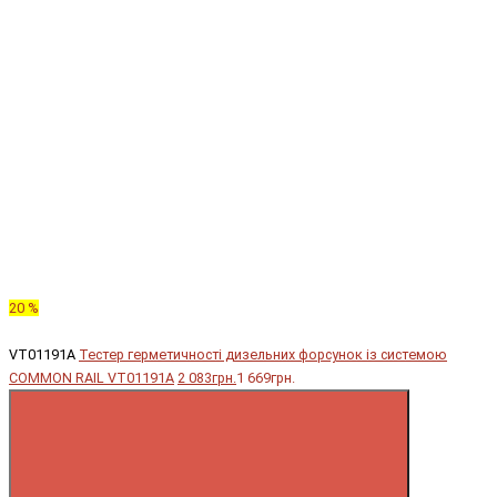
20 %
VT01191A
Тестер герметичності дизельних форсунок із системою
COMMON RAIL VT01191A
2 083грн.
1 669грн.