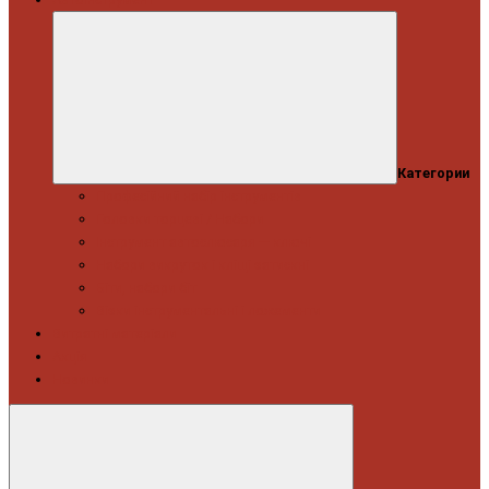
Категории
Професійний набір інструментів
Головки торцеві / Набори
Інструмент автослюсаря — ключі
Набори викруток і кліщі затискні
Біти, набори біт
Візки інструментальні і ложементи
Витратні матеріали
Акція
Новинки