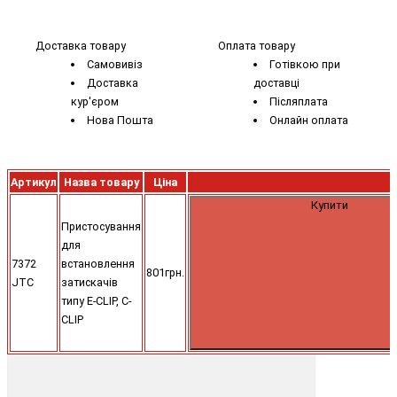
Доставка товару
Оплата товару
Самовивіз
Готівкою при
Доставка
доставці
кур'єром
Післяплата
Нова Пошта
Онлайн оплата
Артикул
Назва товару
Ціна
Купити
Пристосування
для
7372
встановлення
801грн.
JTC
затискачів
типу E-CLIP, C-
CLIP