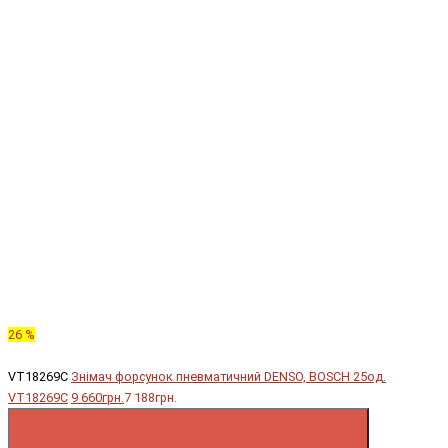
26 %
VT18269C
Знімач форсунок пневматичний DENSO, BOSCH 25од.
VT18269C
9 660грн.
7 188грн.