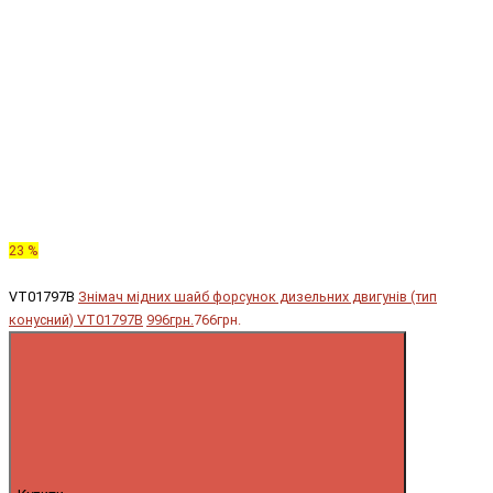
23 %
VT01797B
Знімач мідних шайб форсунок дизельних двигунів (тип
конусний) VT01797B
996грн.
766грн.