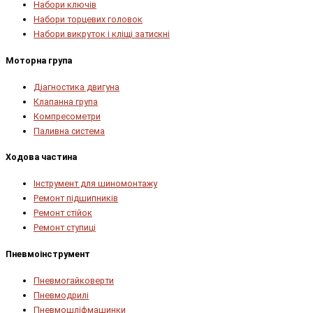
Набори ключів
Набори торцевих головок
Набори викруток і кліщі затискні
Моторна група
Діагностика двигуна
Клапанна група
Компресометри
Паливна система
Ходова частина
Інструмент для шиномонтажу
Ремонт підшипників
Ремонт стійок
Ремонт ступиці
Пневмоінструмент
Пневмогайковерти
Пневмодрилі
Пневмошліфмашинки