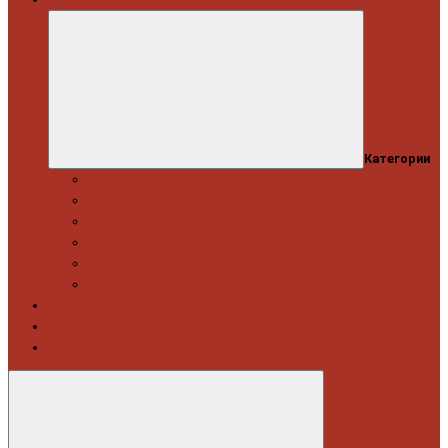
Категории
Професійний набір інструментів
Головки торцеві / Набори
Інструмент автослюсаря — ключі
Набори викруток і кліщі затискні
Біти, набори біт
Візки інструментальні і ложементи
Витратні матеріали
Акція
Новинки