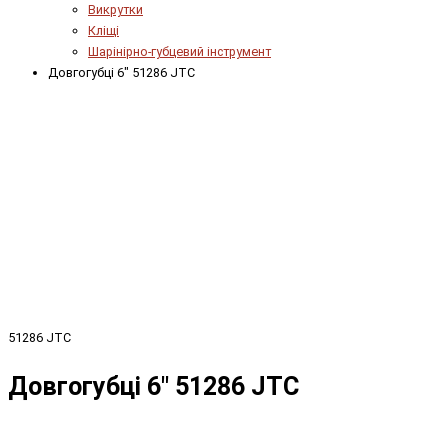
Викрутки
Кліщі
Шарінірно-губцевий інструмент
Довгогубці 6" 51286 JTC
51286 JTC
Довгогубці 6" 51286 JTC