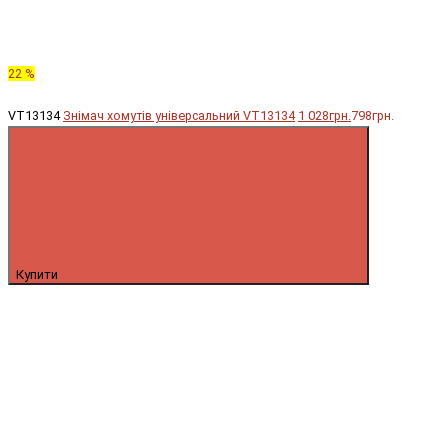
22 %
VT13134
Знімач хомутів універсальний VT13134
1 028грн.
798грн.
Купити