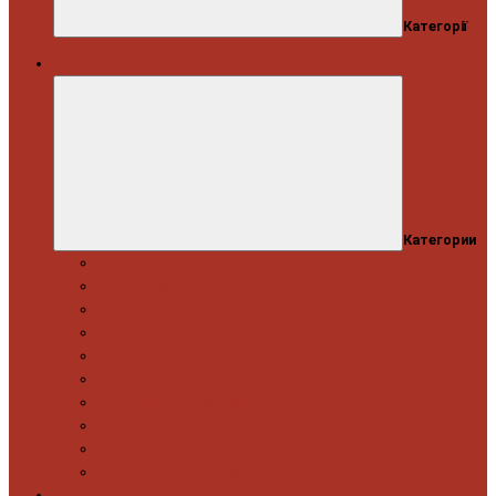
Категорії
Автосервіс
Категории
Моторна група
Ходова частина
Спецінструмент Mercedes & Bmw
Спецінструмент VW & Audi
Електрообладнання
Правка кузова
Інструмент для вантажівок
Гідравлічний інструмент
Інструмент загального призначення
Пневматичний інструмент
Автоінструмент