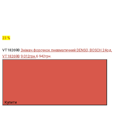
23 %
VT18269B
Знімач форсунок пневматичний DENSO, BOSCH 24од.
VT18269B
9 012грн.
6 942грн.
Купити