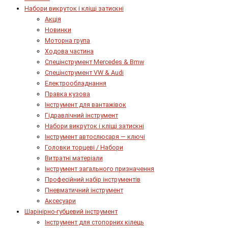
Набори викруток і кліщі затискні
Акція
Новинки
Моторна група
Ходова частина
Спецінструмент Mercedes & Bmw
Спецінструмент VW & Audi
Електрообладнання
Правка кузова
Інструмент для вантажівок
Гідравлічний інструмент
Набори викруток і кліщі затискні
Інструмент автослюсаря — ключі
Головки торцеві / Набори
Витратні матеріали
Інструмент загального призначення
Професійний набір інструментів
Пневматичний інструмент
Аксесуари
Шарінірно-губцевий інструмент
Інструмент для стопорних кілець