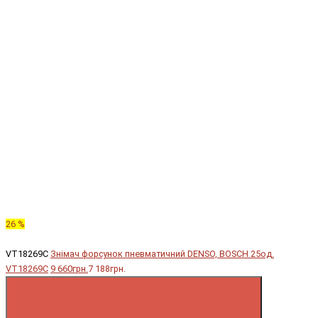
26 %
VT18269C
Знімач форсунок пневматичний DENSO, BOSCH 25од.
VT18269C
9 660грн.
7 188грн.