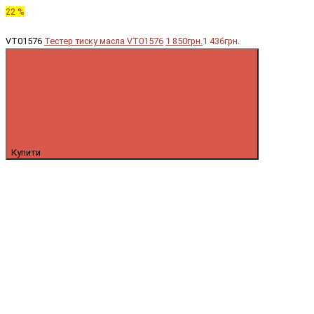
22 %
VT01576
Тестер тиску масла VT01576
1 850грн.
1 436грн.
Купити