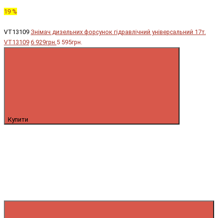
19 %
VT13109
Знімач дизельних форсунок гідравлічний універсальний 17т.
VT13109
6 929грн.
5 595грн.
Купити