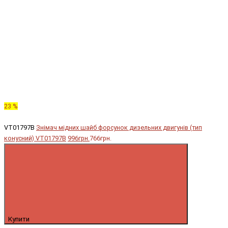
23 %
VT01797B
Знімач мідних шайб форсунок дизельних двигунів (тип
конусний) VT01797B
996грн.
766грн.
Купити