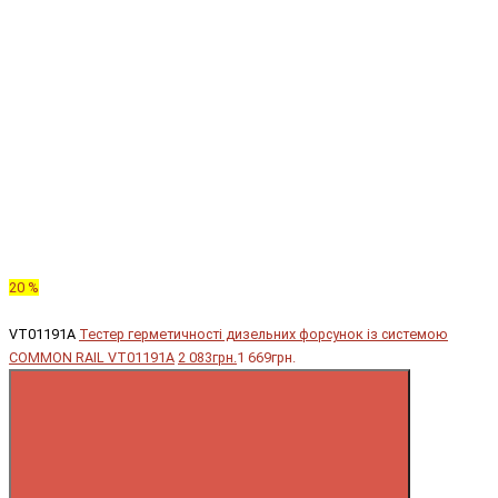
20 %
VT01191A
Тестер герметичності дизельних форсунок із системою
COMMON RAIL VT01191A
2 083грн.
1 669грн.