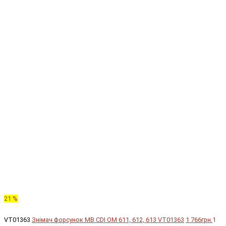
21 %
VT01363
Знімач форсунок MB CDI OM 611, 612, 613 VT01363
1 766грн.
1