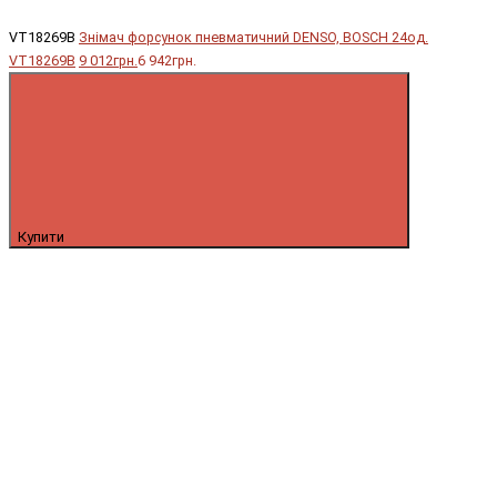
VT18269B
Знімач форсунок пневматичний DENSO, BOSCH 24од.
VT18269B
9 012грн.
6 942грн.
Купити