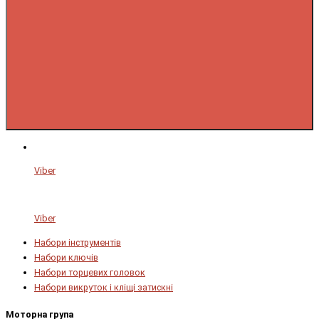
Viber
Viber
Набори інструментів
Набори ключів
Набори торцевих головок
Набори викруток і кліщі затискні
Моторна група