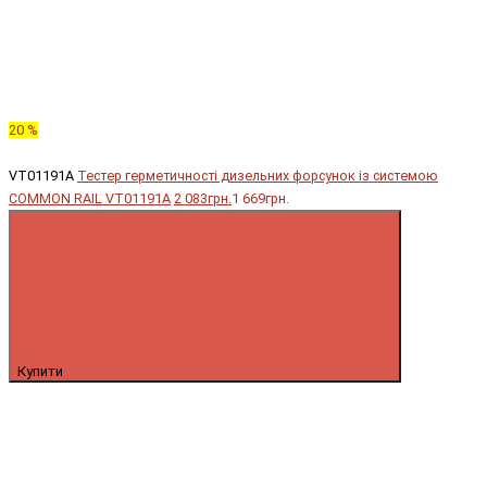
20 %
VT01191A
Тестер герметичності дизельних форсунок із системою
COMMON RAIL VT01191A
2 083грн.
1 669грн.
Купити