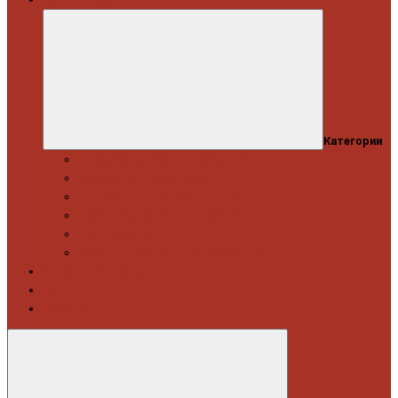
Категории
Професійний набір інструментів
Головки торцеві / Набори
Інструмент автослюсаря — ключі
Набори викруток і кліщі затискні
Біти, набори біт
Візки інструментальні і ложементи
Витратні матеріали
Акція
Новинки