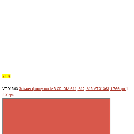
21 %
VT01363
Знімач форсунок MB CDI OM 611, 612, 613 VT01363
1 766грн.
1
398грн.