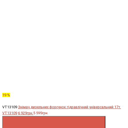
19 %
VT13109
Знімач дизельних форсунок гідравлічний універсальний 17т.
VT13109
6 929грн.
5 595грн.