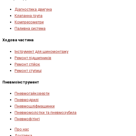
Діагностика двигуна
Клапанна група
Компресометри
Паливна система
Ходова частина
Інструмент для шиномонтажу
Ремонт підшипників
Ремонт стійок
Ремонт ступиці
Пневмоінструмент
Пневмогайковерти
Пневмодрилі
Пневмошліфмашинки
Пневмомолотки та пневмозубила
Пневмофітінгі
Про нас
Доставка