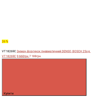
26 %
VT18269C
Знімач форсунок пневматичний DENSO, BOSCH 25од.
VT18269C
9 660грн.
7 188грн.
Купити