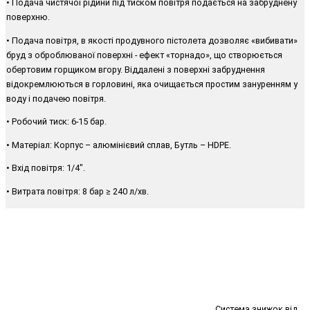
• Подача чистячої рідини під тиском повітря подається на забруднену
поверхню.
• Подача повітря, в якості продувного пістолета дозволяє «вибивати»
бруд з оброблюваної поверхні - ефект «торнадо», що створюється
обертовим горщиком вгору. Віддалені з поверхні забруднення
відокремлюються в горловині, яка очищається простим зануренням у
воду і подачею повітря.
• Робочий тиск: 6-15 бар.
• Матеріал: Корпус – алюмінієвий сплав, Бутль – HDPE.
• Вхід повітря: 1/4".
• Витрата повітря: 8 бар ≥ 240 л/хв.
Система знижок від