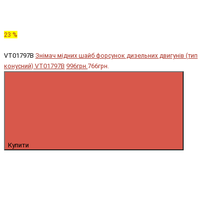
23 %
VT01797B
Знімач мідних шайб форсунок дизельних двигунів (тип
конусний) VT01797B
996грн.
766грн.
Купити