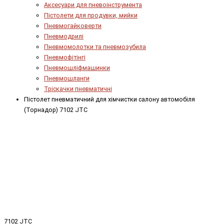
Аксесуари для пневоінструмента
Пістолети для продувки, мийки
Пневмогайковерти
Пневмодрилі
Пневмомолотки та пневмозубила
Пневмофітінгі
Пневмошліфмашинки
Пневмошланги
Тріскачки пневматичні
Пістолет пневматичний для хімчистки салону автомобіля
(Торнадор) 7102 JTC
7102 JTC