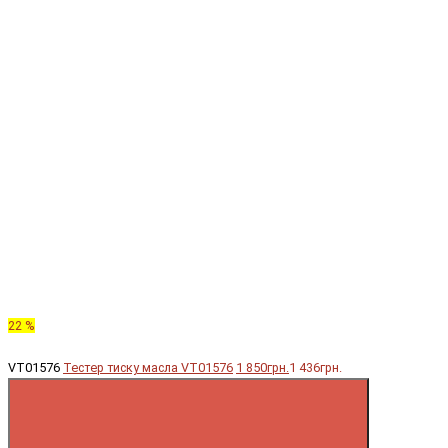
22 %
VT01576
Тестер тиску масла VT01576
1 850грн.
1 436грн.