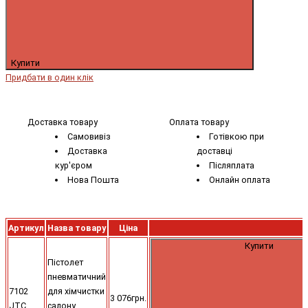
Купити
Придбати в один клік
Доставка товару
Оплата товару
Самовивіз
Готівкою при
Доставка
доставці
кур'єром
Післяплата
Нова Пошта
Онлайн оплата
Артикул
Назва товару
Ціна
Купити
Пістолет
пневматичний
7102
для хімчистки
3 076грн.
JTC
салону