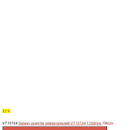
22 %
VT13134
Знімач хомутів універсальний VT13134
1 028грн.
798грн.