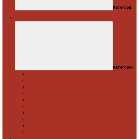
Категорії
Автосервіс
Категории
Моторна група
Ходова частина
Спецінструмент Mercedes & Bmw
Спецінструмент VW & Audi
Електрообладнання
Правка кузова
Інструмент для вантажівок
Гідравлічний інструмент
Інструмент загального призначення
Пневматичний інструмент
Автоінструмент