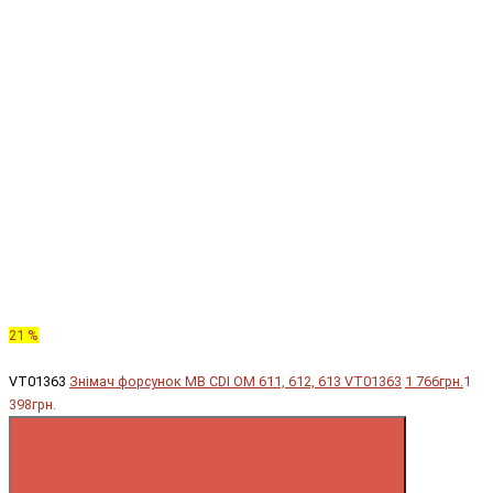
21 %
VT01363
Знімач форсунок MB CDI OM 611, 612, 613 VT01363
1 766грн.
1
398грн.