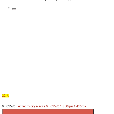
22 %
VT01576
Тестер тиску масла VT01576
1 850грн.
1 436грн.