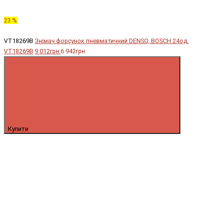
23 %
VT18269B
Знімач форсунок пневматичний DENSO, BOSCH 24од.
VT18269B
9 012грн.
6 942грн.
Купити