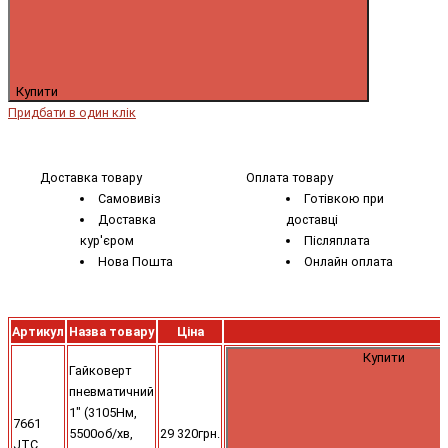
Купити
Придбати в один клік
Доставка товару
Оплата товару
Самовивіз
Готівкою при
Доставка
доставці
кур'єром
Післяплата
Нова Пошта
Онлайн оплата
Артикул
Назва товару
Ціна
Купити
Гайковерт
пневматичний
1" (3105Нм,
7661
5500об/хв,
29 320грн.
JTC