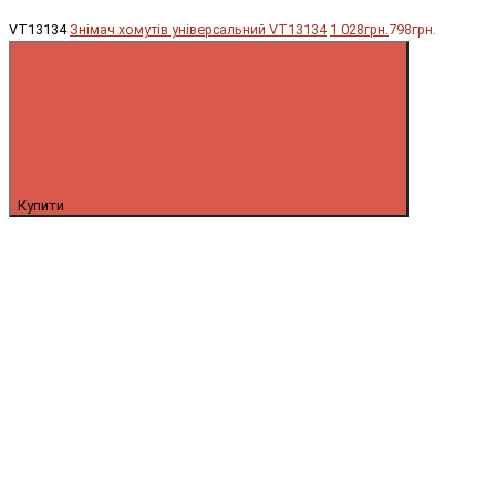
VT13134
Знімач хомутів універсальний VT13134
1 028грн.
798грн.
Купити