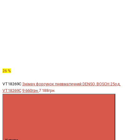
26 %
VT18269C
Знімач форсунок пневматичний DENSO, BOSCH 25од.
VT18269C
9 660грн.
7 188грн.