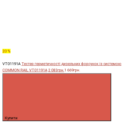
20 %
VT01191A
Тестер герметичності дизельних форсунок із системою
COMMON RAIL VT01191A
2 083грн.
1 669грн.
Купити