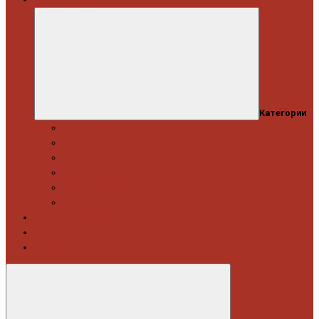
Категории
Професійний набір інструментів
Головки торцеві / Набори
Інструмент автослюсаря — ключі
Набори викруток і кліщі затискні
Біти, набори біт
Візки інструментальні і ложементи
Витратні матеріали
Акція
Новинки