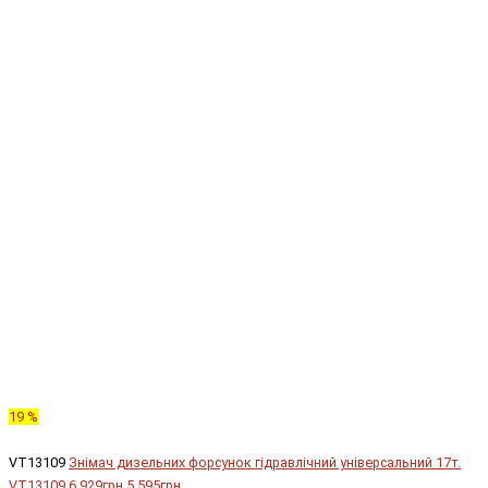
19 %
VT13109
Знімач дизельних форсунок гідравлічний універсальний 17т.
VT13109
6 929грн.
5 595грн.