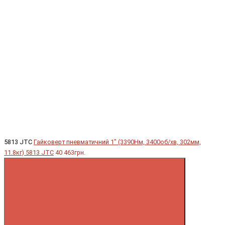
5813 JTC
Гайковерт пневматичний 1" (3390Hм, 3400об/хв, 302мм,
11.8кг) 5813 JTC
40 463грн.