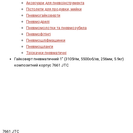
Аксесуари для пневоінструмента
Пістолети для продувки, мийки
Пневмогайковерти
Пневмодрилі
Пневмомолотки та пневмозубила
Пневмофітінгі
Пневмошліфмашинки
Пневмошланги
Тріскачки пневматичні
Гайковерт пневматичний 1" (3105Нм, 5500об/хв, 256мм, 5.9кг)
композитний корпус 7661 JTC
7661 JTC