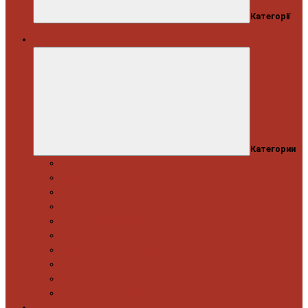
Категорії
Автосервіс
Категории
Моторна група
Ходова частина
Спецінструмент Mercedes & Bmw
Спецінструмент VW & Audi
Електрообладнання
Правка кузова
Інструмент для вантажівок
Гідравлічний інструмент
Інструмент загального призначення
Пневматичний інструмент
Автоінструмент