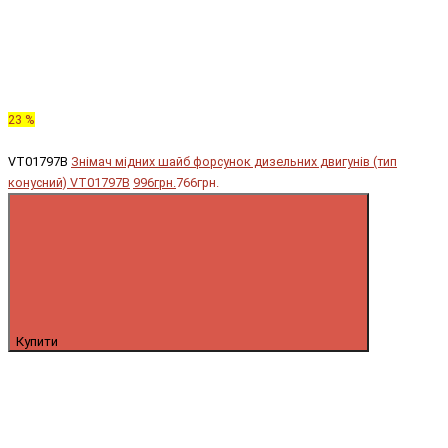
23 %
VT01797B
Знімач мідних шайб форсунок дизельних двигунів (тип
конусний) VT01797B
996грн.
766грн.
Купити