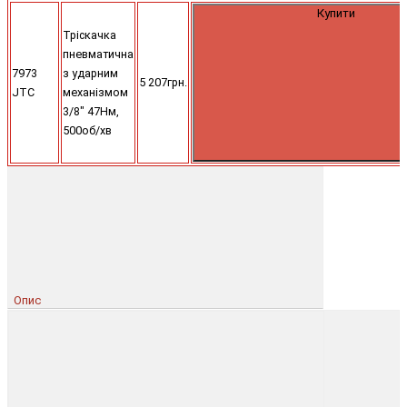
Купити
Тріскачка
пневматична
7973
з ударним
5 207грн.
JTC
механізмом
3/8" 47Нм,
500об/хв
Опис