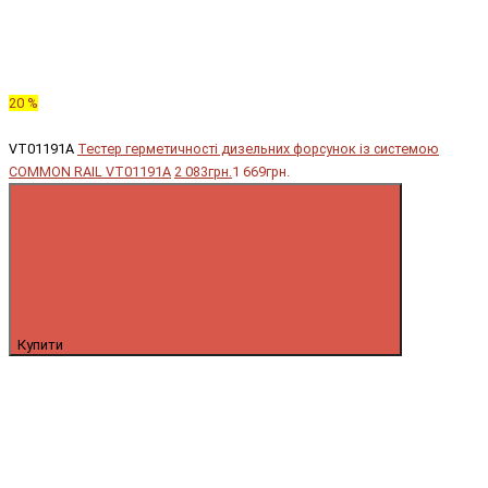
20 %
VT01191A
Тестер герметичності дизельних форсунок із системою
COMMON RAIL VT01191A
2 083грн.
1 669грн.
Купити