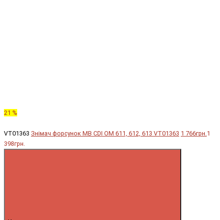
21 %
VT01363
Знімач форсунок MB CDI OM 611, 612, 613 VT01363
1 766грн.
1
398грн.