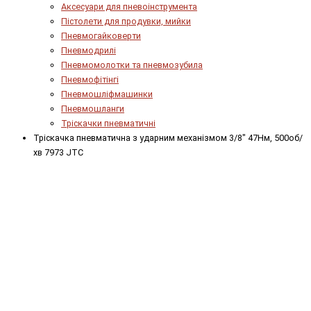
Аксесуари для пневоінструмента
Пістолети для продувки, мийки
Пневмогайковерти
Пневмодрилі
Пневмомолотки та пневмозубила
Пневмофітінгі
Пневмошліфмашинки
Пневмошланги
Тріскачки пневматичні
Тріскачка пневматична з ударним механізмом 3/8" 47Нм, 500об/
хв 7973 JTC