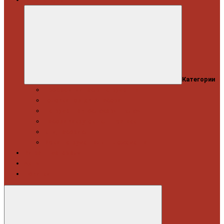
Категории
Професійний набір інструментів
Головки торцеві / Набори
Інструмент автослюсаря — ключі
Набори викруток і кліщі затискні
Біти, набори біт
Візки інструментальні і ложементи
Витратні матеріали
Акція
Новинки