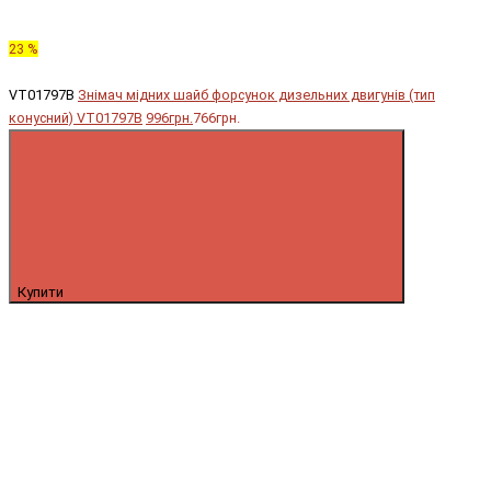
23 %
VT01797B
Знімач мідних шайб форсунок дизельних двигунів (тип
конусний) VT01797B
996грн.
766грн.
Купити