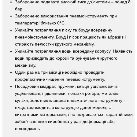
Заборонено подавати високий тиск до системи – понад 8
бар.
Заборонено використання пневмоінструменту при
температурі близько 0°C.
Уникайте потрапляння піску та бруду всередину
пневмоінструменту. Бруд і пісок працюють як абразив і
стирають пелюстки крутного механізму.
Уникайте потрапляння води всередину корпусу. Наявність
води призводить до корозії та руйнування крутного
механізму.
Один раз на три місяці необхідно проводити
профілактичне чищення пневмоінструменту.
Посадковий квадрат, пружини, кільця ущільнювачів,
ущільнювачі, підшипники, лопатки ротора, металеві
кульки, золотник клапана пневматичного інструменту -
якщо такі входять в конструкцію даної моделі, є
витратними матеріалами, і не покриваються гарантійними
зобов'язаннями виробника у разі деформації або
пошкоджень.