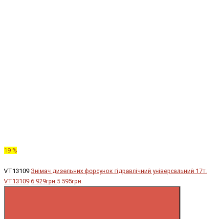
19 %
VT13109
Знімач дизельних форсунок гідравлічний універсальний 17т.
VT13109
6 929грн.
5 595грн.