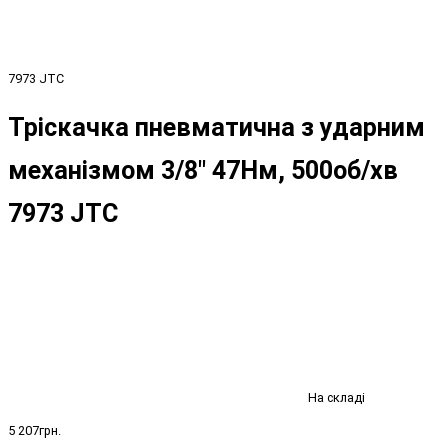
7973 JTC
Тріскачка пневматична з ударним
механізмом 3/8" 47Нм, 500об/хв
7973 JTC
На складі
5 207грн.