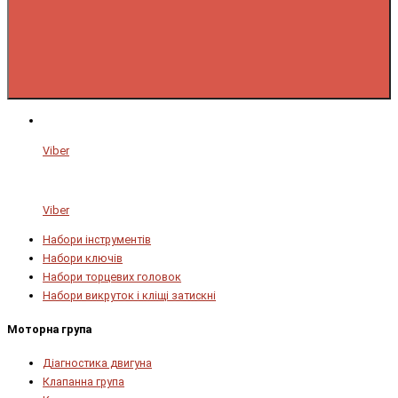
Viber
Viber
Набори інструментів
Набори ключів
Набори торцевих головок
Набори викруток і кліщі затискні
Моторна група
Діагностика двигуна
Клапанна група