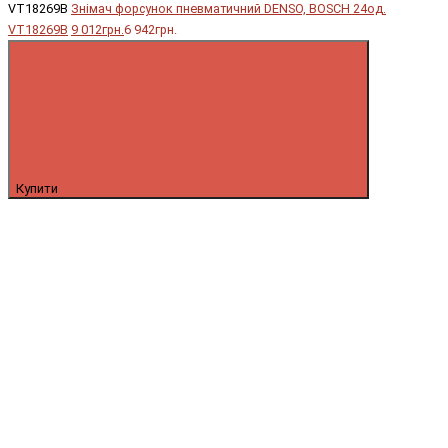
VT18269B
Знімач форсунок пневматичний DENSO, BOSCH 24од.
VT18269B
9 012грн.
6 942грн.
Купити