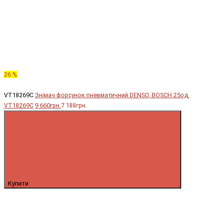
26 %
VT18269C
Знімач форсунок пневматичний DENSO, BOSCH 25од.
VT18269C
9 660грн.
7 188грн.
Купити