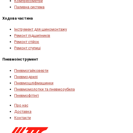
Компресометри
Паливна система
Ходова частина
Інструмент для шиномонтажу
Ремонт підшипників
Ремонт стійок
Ремонт ступиці
Пневмоінструмент
Пневмогайковерти
Пневмодрилі
Пневмошліфмашинки
Пневмомолотки та пневмозубила
Пневмофітінгі
Про нас
Доставка
Контакти