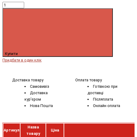
Купити
Придбати в один клік
Доставка товару
Оплата товару
Самовивіз
Готівкою при
Доставка
доставці
кур'єром
Післяплата
Нова Пошта
Онлайн оплата
Назва
Артикул
Ціна
товару