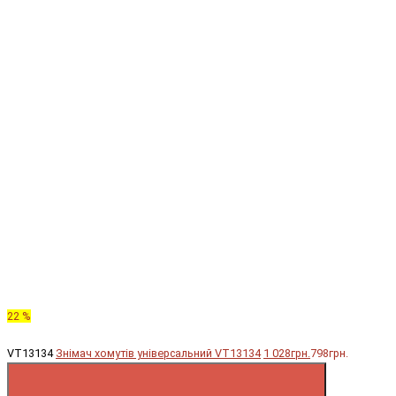
22 %
VT13134
Знімач хомутів універсальний VT13134
1 028грн.
798грн.