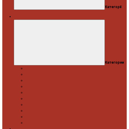
Категорії
Автосервіс
Категории
Моторна група
Ходова частина
Спецінструмент Mercedes & Bmw
Спецінструмент VW & Audi
Електрообладнання
Правка кузова
Інструмент для вантажівок
Гідравлічний інструмент
Інструмент загального призначення
Пневматичний інструмент
Автоінструмент