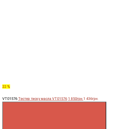
22 %
VT01576
Тестер тиску масла VT01576
1 850грн.
1 436грн.