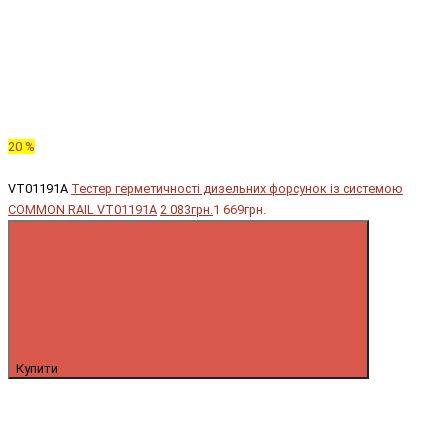
20 %
VT01191A
Тестер герметичності дизельних форсунок із системою
COMMON RAIL VT01191A
2 083грн.
1 669грн.
Купити