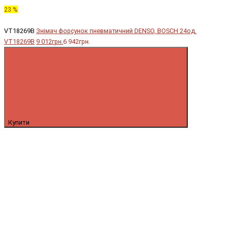
23 %
VT18269B
Знімач форсунок пневматичний DENSO, BOSCH 24од.
VT18269B
9 012грн.
6 942грн.
Купити