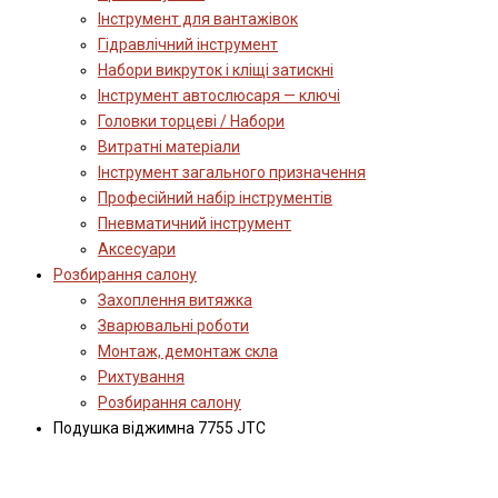
Інструмент для вантажівок
Гідравлічний інструмент
Набори викруток і кліщі затискні
Інструмент автослюсаря — ключі
Головки торцеві / Набори
Витратні матеріали
Інструмент загального призначення
Професійний набір інструментів
Пневматичний інструмент
Аксесуари
Розбирання салону
Захоплення витяжка
Зварювальні роботи
Монтаж, демонтаж скла
Рихтування
Розбирання салону
Подушка віджимна 7755 JTC