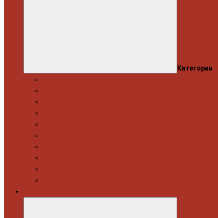
Категории
Моторна група
Ходова частина
Спецінструмент Mercedes & Bmw
Спецінструмент VW & Audi
Електрообладнання
Правка кузова
Інструмент для вантажівок
Гідравлічний інструмент
Інструмент загального призначення
Пневматичний інструмент
Автоінструмент