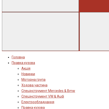
Головна
Правка кузова
Акція
Новинки
Моторна група
Ходова частина
Спецінструмент Mercedes & Bmw
Спецінструмент VW & Audi
Електрообладнання
Правка кузова