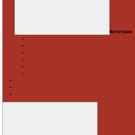
Категории
Професійний набір інструментів
Головки торцеві / Набори
Інструмент автослюсаря — ключі
Набори викруток і кліщі затискні
Біти, набори біт
Візки інструментальні і ложементи
Витратні матеріали
Акція
Новинки