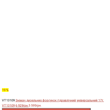
19 %
VT13109
Знімач дизельних форсунок гідравлічний універсальний 17т.
VT13109
6 929грн.
5 595грн.