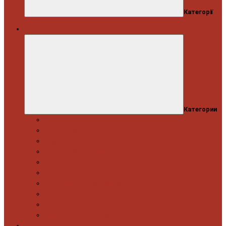
Категорії
Автосервіс
Категории
Моторна група
Ходова частина
Спецінструмент Mercedes & Bmw
Спецінструмент VW & Audi
Електрообладнання
Правка кузова
Інструмент для вантажівок
Гідравлічний інструмент
Інструмент загального призначення
Пневматичний інструмент
Автоінструмент