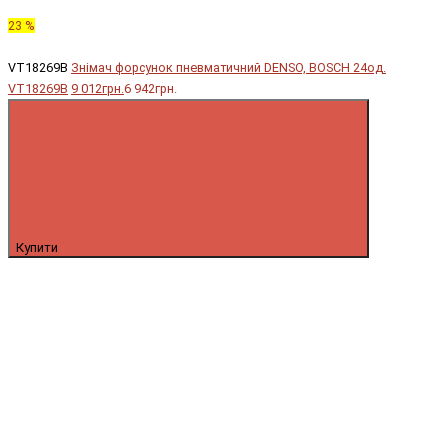
23 %
VT18269B
Знімач форсунок пневматичний DENSO, BOSCH 24од.
VT18269B
9 012грн.
6 942грн.
Купити