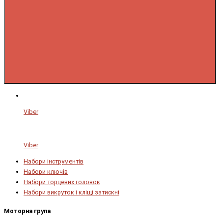
Viber
Viber
Набори інструментів
Набори ключів
Набори торцевих головок
Набори викруток і кліщі затискні
Моторна група