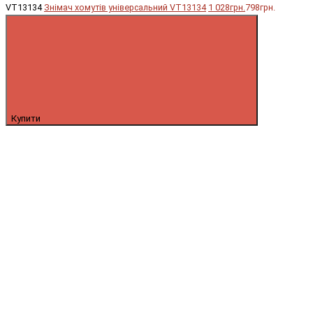
VT13134
Знімач хомутів універсальний VT13134
1 028грн.
798грн.
Купити