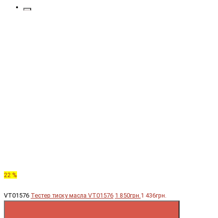
22 %
VT01576
Тестер тиску масла VT01576
1 850грн.
1 436грн.