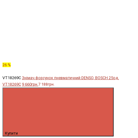
26 %
VT18269C
Знімач форсунок пневматичний DENSO, BOSCH 25од.
VT18269C
9 660грн.
7 188грн.
Купити