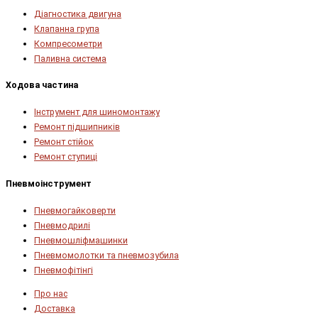
Діагностика двигуна
Клапанна група
Компресометри
Паливна система
Ходова частина
Інструмент для шиномонтажу
Ремонт підшипників
Ремонт стійок
Ремонт ступиці
Пневмоінструмент
Пневмогайковерти
Пневмодрилі
Пневмошліфмашинки
Пневмомолотки та пневмозубила
Пневмофітінгі
Про нас
Доставка