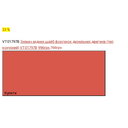
23 %
VT01797B
Знімач мідних шайб форсунок дизельних двигунів (тип
конусний) VT01797B
996грн.
766грн.
Купити