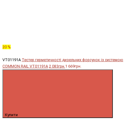
20 %
VT01191A
Тестер герметичності дизельних форсунок із системою
COMMON RAIL VT01191A
2 083грн.
1 669грн.
Купити