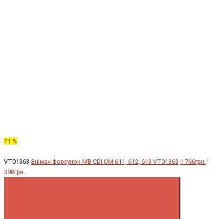
21 %
VT01363
Знімач форсунок MB CDI OM 611, 612, 613 VT01363
1 766грн.
1
398грн.