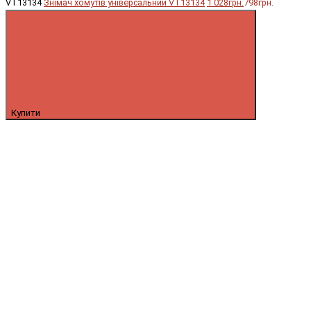
VT13134
Знімач хомутів універсальний VT13134
1 028грн.
798грн.
Купити