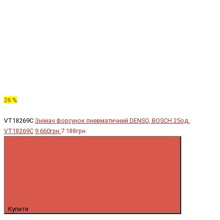
26 %
VT18269C
Знімач форсунок пневматичний DENSO, BOSCH 25од.
VT18269C
9 660грн.
7 188грн.
Купити