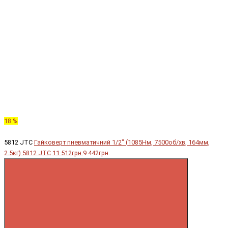
18 %
5812 JTC
Гайковерт пневматичний 1/2" (1085Нм, 7500об/хв, 164мм,
2.5кг) 5812 JTC
11 512грн.
9 442грн.