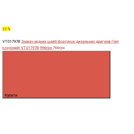
23 %
VT01797B
Знімач мідних шайб форсунок дизельних двигунів (тип
конусний) VT01797B
996грн.
766грн.
Купити