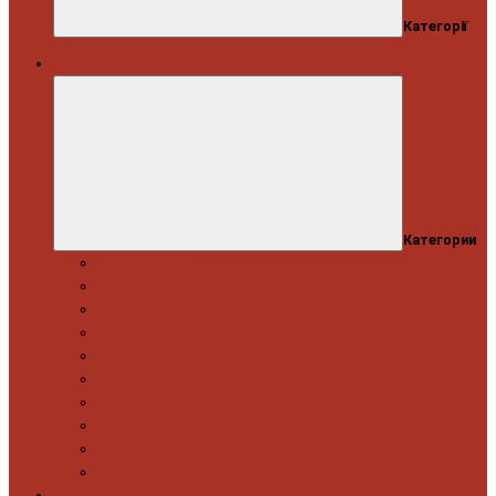
Категорії
Автосервіс
Категории
Моторна група
Ходова частина
Спецінструмент Mercedes & Bmw
Спецінструмент VW & Audi
Електрообладнання
Правка кузова
Інструмент для вантажівок
Гідравлічний інструмент
Інструмент загального призначення
Пневматичний інструмент
Автоінструмент