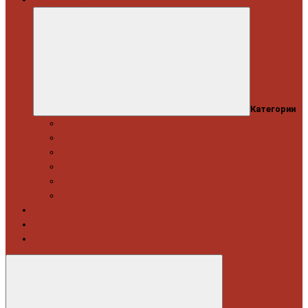
Категории
Професійний набір інструментів
Головки торцеві / Набори
Інструмент автослюсаря — ключі
Набори викруток і кліщі затискні
Біти, набори біт
Візки інструментальні і ложементи
Витратні матеріали
Акція
Новинки