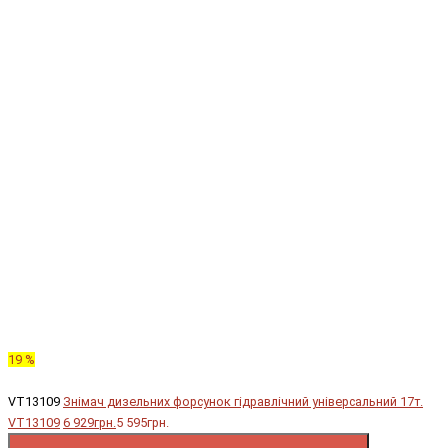
19 %
VT13109
Знімач дизельних форсунок гідравлічний універсальний 17т.
VT13109
6 929грн.
5 595грн.