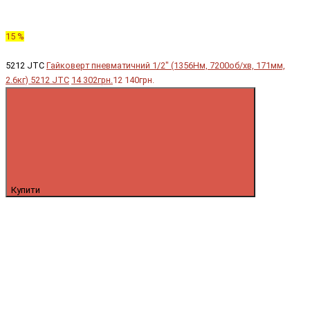
15 %
5212 JTC
Гайковерт пневматичний 1/2" (1356Нм, 7200об/хв, 171мм,
2.6кг) 5212 JTC
14 302грн.
12 140грн.
Купити