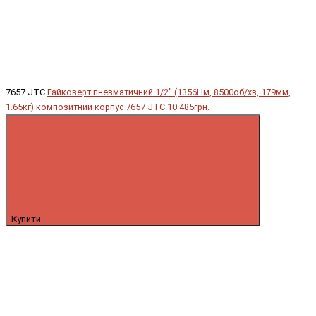
7657 JTC
Гайковерт пневматичний 1/2" (1356Нм, 8500об/хв, 179мм,
1.65кг) композитний корпус 7657 JTC
10 485грн.
Купити