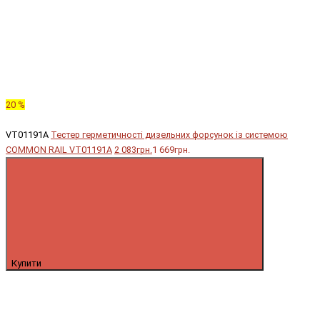
20 %
VT01191A
Тестер герметичності дизельних форсунок із системою
COMMON RAIL VT01191A
2 083грн.
1 669грн.
Купити