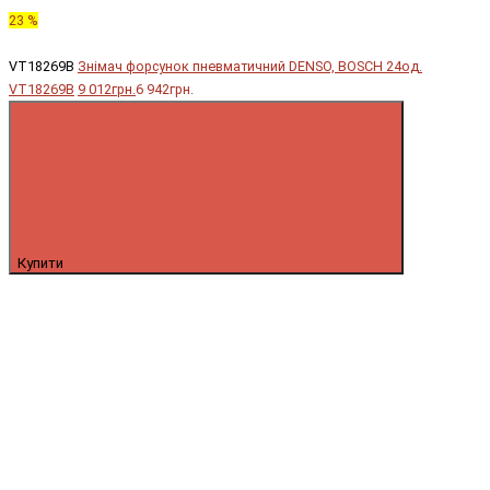
23 %
VT18269B
Знімач форсунок пневматичний DENSO, BOSCH 24од.
VT18269B
9 012грн.
6 942грн.
Купити