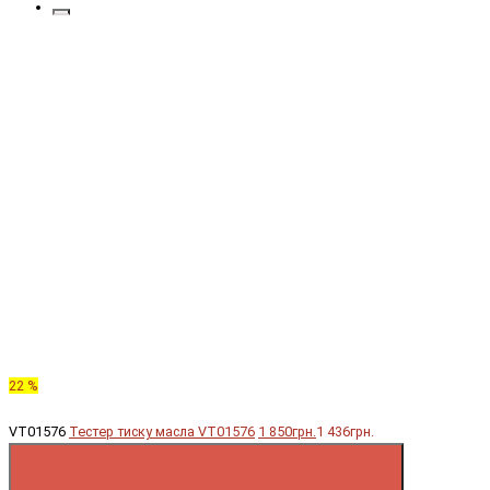
22 %
VT01576
Тестер тиску масла VT01576
1 850грн.
1 436грн.