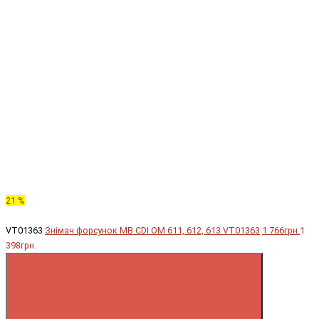
21 %
VT01363
Знімач форсунок MB CDI OM 611, 612, 613 VT01363
1 766грн.
1
398грн.