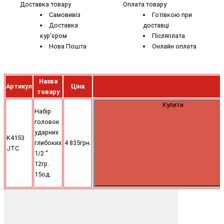
Доставка товару
Оплата товару
Самовивіз
Готівкою при
Доставка
доставці
кур'єром
Післяплата
Нова Пошта
Онлайн оплата
Назва
Артикул
Ціна
товару
Купити
Набір
головок
ударних
K4153
глибоких
4 835грн.
JTC
1/2 ''
12гр.
15од.