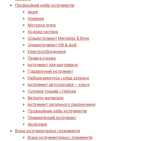
Професійний набір інструментів
Акція
Новинки
Моторна група
Ходова частина
Спецінструмент Mercedes & Bmw
Спецінструмент VW & Audi
Електрообладнання
Правка кузова
Інструмент для вантажівок
Гідравлічний інструмент
Набори викруток і кліщі затискні
Інструмент автослюсаря — ключі
Головки торцеві / Набори
Витратні матеріали
Інструмент загального призначення
Професійний набір інструментів
Пневматичний інструмент
Аксесуари
Візки інструментальні і ложементи
Візки інструментальні і ложементи